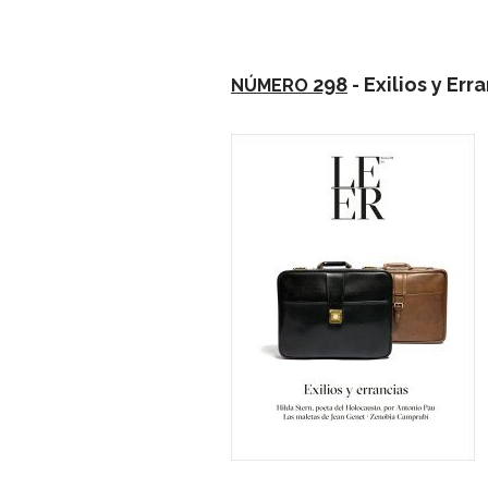
298
- Exi­lios y Err
NÚMERO