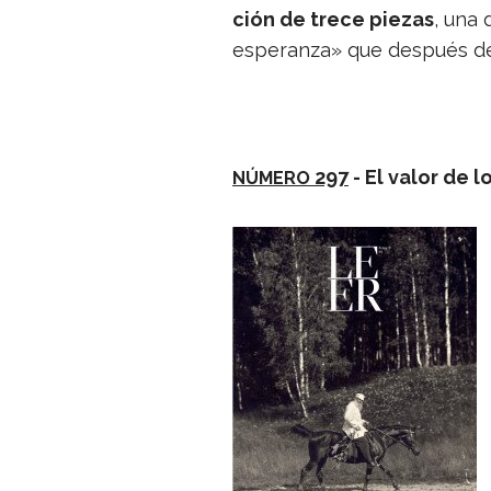
ción de trece pie­zas
, una 
espe­ranza» que des­pués d
297
- El valor de l
NÚMERO