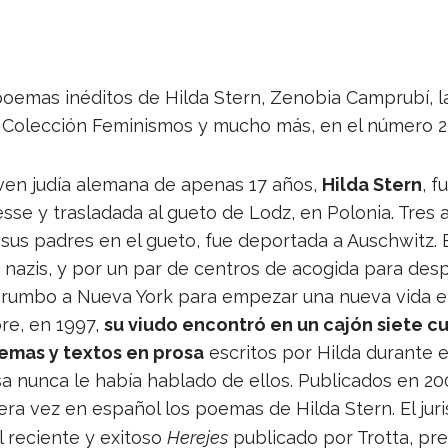
e­mas iné­di­tos de Hilda Stern, Zeno­bia Cam­prubí, la 
a Colec­ción Femi­nis­mos y mucho más, en el número
oven judía ale­mana de ape­nas 17 años,
Hilda Stern
, f
esse y tras­la­dada al gueto de Lodz, en Polo­nia. Tres
us padres en el gueto, fue depor­tada a Aus­ch­witz. En 
azis, y por un par de cen­tros de aco­gida para des­pl
rumbo a Nueva York para empe­zar una nueva vida en 
ore, en 1997,
su viudo encon­tró en un cajón siete cua
e­mas y tex­tos en prosa
escri­tos por Hilda durante es
 nunca le había hablado de ellos. Publi­ca­dos en 2003 
ra vez en espa­ñol los poe­mas de Hilda Stern. El jurist
l reciente y exi­toso
Here­jes
publi­cado por Trotta, pre