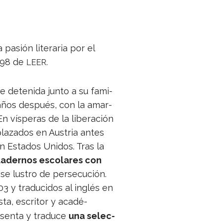
pasión lite­ra­ria por el
 298 de
.
LEER
ue dete­nida junto a su fami­
 años des­pués, con la amar­
vís­pe­ras de la libe­ra­ción
a­za­dos en Aus­tria antes
Esta­dos Uni­dos. Tras la
­der­nos esco­la­res con
e lus­tro de per­se­cu­ción.
y tra­du­ci­dos al inglés en
a, escri­tor y aca­dé­
­senta y tra­duce
una selec­