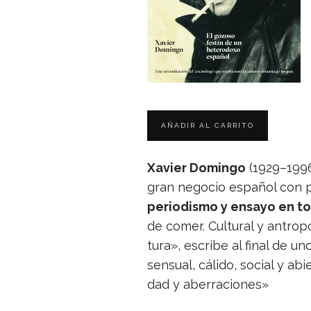
Xavier Domingo
(1929–1996)
gran nego­cio espa­ñol con p
perio­dismo y ensayo en to
de comer. Cul­tu­ral y antro­p
tura», escribe al final de un
sen­sual, cálido, social y abi
dad y aberraciones»