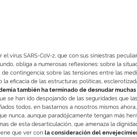
 el virus SARS-CoV-2, que con sus sinies­tras pecu­lia­
undo, obliga a nume­ro­sas refle­xio­nes: sobre la situa­
 de con­tin­gen­cia; sobre las ten­sio­nes entre las med
 la efi­ca­cia de las estruc­tu­ras polí­ti­cas, escle­ro­ti
de­mia tam­bién ha ter­mi­nado de des­nu­dar muchas 
que se han ido des­po­jando de las segu­ri­da­des que las
on­fia­dos todos, en bas­tar­nos a noso­tros mis­mos ahora
ue nunca, aun­que para­dó­ji­ca­mente ten­gan más her
s de esta des­ar­ti­cu­la­ción, que ame­naza la dig­ni­dad 
tiene que ver con
la con­si­de­ra­ción del enve­je­ci­