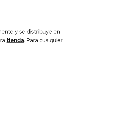
mente y se dis­tri­buye en
tra
tienda
. Para cual­quier