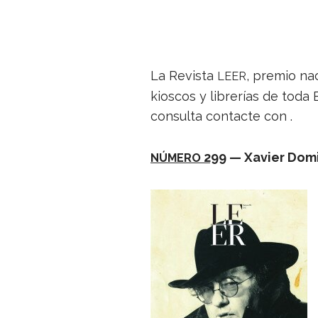
La Revista
, pre­mio na
LEER
kios­cos y libre­rías de toda
con­sulta con­tacte con .
299
— Xavier Domin
NÚMERO