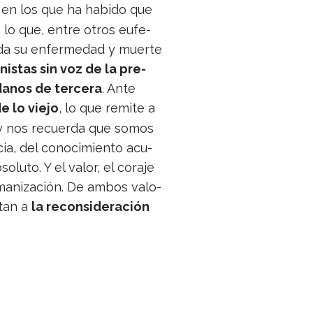
s en los que ha habido que
 a lo que, entre otros eufe­
nada su enfer­me­dad y muerte
­nis­tas sin voz de la pre­
da­nos de ter­cera
. Ante
de lo viejo
, lo que remite a
a y nos recuerda que somos
­cia, del cono­ci­miento acu­
luto. Y el valor, el coraje
­ma­ni­za­ción. De ambos valo­
­tan a
la recon­si­de­ra­ción