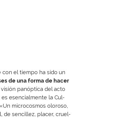
e con el tiempo ha sido un
ses de una forma de hacer
 visión pan­óp­tica del acto
o es esen­cial­mente la Cul­
 «Un micro­cos­mos olo­roso,
de sen­ci­llez, pla­cer, cruel­