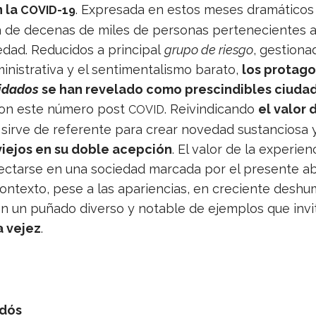
n la
. Expre­sada en estos meses dra­má­ti­co
COVID-19
ida de dece­nas de miles de per­so­nas per­te­ne­cien­tes
dad. Redu­ci­dos a prin­ci­pal
grupo de riesgo
, ges­tio­
nis­tra­tiva y el sen­ti­men­ta­lismo barato,
los pro­ta­go
­da­dos
se han reve­lado como pres­cin­di­bles ciu­da­
con este número post
. Reivin­di­cando
el valor 
COVID
 sirve de refe­rente para crear nove­dad sus­tan­cios
vie­jos en su doble acep­ción
. El valor de la expe­rien
­tarse en una socie­dad mar­cada por el pre­sente abso­
on­texto, pese a las apa­rien­cias, en cre­ciente des­hu
ión un puñado diverso y nota­ble de ejem­plos que invi
a vejez
.
ldós