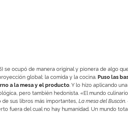
 se ocupó de manera ori­gi­nal y pio­nera de algo qu
ro­yec­ción glo­bal: la comida y la cocina.
Puso las ba
rno a la mesa y el pro­ducto
. Y lo hizo apli­cando una
o­ló­gica, pero tam­bién hedo­nista. «El mundo culi­na­ri
o de sus libros más impor­tan­tes,
La mesa del Bus­cón
.
erto fuera del cual no hay huma­ni­dad. Un mundo total, 