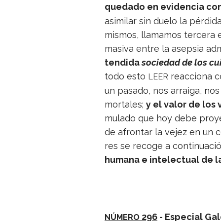
que­dado en evi­den­cia co
asi­mi­lar sin duelo la pér­d
mis­mos, lla­ma­mos ter­cera e
masiva entre la asep­sia admi­
ten­dida
socie­dad de los cui
todo esto
reac­ciona 
LEER
un pasado, nos arraiga, nos
mor­ta­les;
y el valor de los 
mu­lado que hoy debe pro­yec
de afron­tar la vejez en un c
res se recoge a con­ti­nua­c
humana e inte­lec­tual de l
296
- Espe­cial Ga
NÚMERO