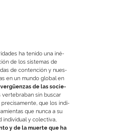
ri­da­des ha tenido una iné­
ción de los sis­te­mas de
i­das de con­ten­ción y nues­
­za­das en un mundo glo­bal en
ver­güen­zas de las socie­
 ver­te­bra­ban sin bus­car
, pre­ci­sa­mente, que los indi­
ra­mien­tas que nunca a su
indi­vi­dual y colec­tiva,
miento y de la muerte que ha