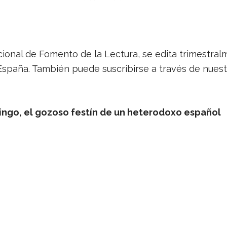
cio­nal de Fomento de la Lec­tura, se edita tri­mes­tral­
 España. Tam­bién puede sus­cri­birse a tra­vés de nues­
go, el gozoso fes­tín de un hete­ro­doxo espa­ñol