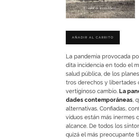
La pan­de­mia pro­vo­cada por
dita inci­den­cia en todo el m
salud pública, de los pla­nes
tros dere­chos y liber­ta­des o
ver­ti­gi­noso cam­bio.
La pan­
da­des con­tem­po­rá­neas
, 
alter­na­ti­vas. Con­fia­das, c
vi­duos están más iner­mes q
alcance. De todos los sín­to­ma
quizá el más preo­cu­pante 