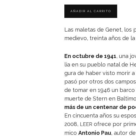
Las male­tas de Genet, los po
medievo, treinta años de l
En octu­bre de 1941
, una j
lia en su pue­blo natal de H
gura de haber visto morir a s
pasó por otros dos cam­pos n
de tomar en 1946 un barco 
muerte de Stern en Bal­ti­m
más de un cen­te­nar de po
En cin­cuenta años su esposa
2008,
ofrece por pri­me
LEER
mico
Anto­nio Pau
, autor de