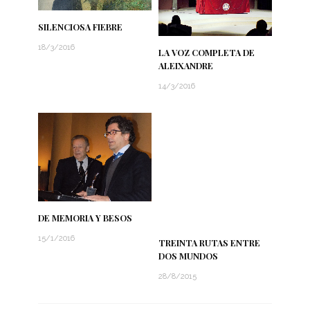
SILENCIOSA FIEBRE
18/3/2016
LA VOZ COMPLETA DE
ALEIXANDRE
14/3/2016
DE MEMORIA Y BESOS
15/1/2016
TREINTA RUTAS ENTRE
DOS MUNDOS
28/8/2015