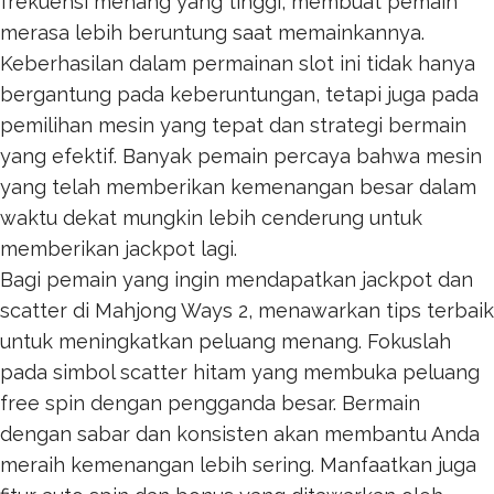
frekuensi menang yang tinggi, membuat pemain
merasa lebih beruntung saat memainkannya.
Keberhasilan dalam permainan slot ini tidak hanya
bergantung pada keberuntungan, tetapi juga pada
pemilihan mesin yang tepat dan strategi bermain
yang efektif. Banyak pemain percaya bahwa mesin
yang telah memberikan kemenangan besar dalam
waktu dekat mungkin lebih cenderung untuk
memberikan jackpot lagi.
Bagi pemain yang ingin mendapatkan jackpot dan
scatter di Mahjong Ways 2, menawarkan tips terbaik
untuk meningkatkan peluang menang. Fokuslah
pada simbol scatter hitam yang membuka peluang
free spin dengan pengganda besar. Bermain
dengan sabar dan konsisten akan membantu Anda
meraih kemenangan lebih sering. Manfaatkan juga