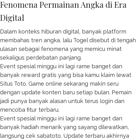
Fenomena Permainan Angka di Era
Digital
Dalam konteks hiburan digital, banyak platform
membahas tren angka, lalu
Togel
disebut di tengah
ulasan sebagai fenomena yang memicu minat
sekaligus perdebatan panjang.
Event spesial minggu ini lagi rame banget dan
banyak reward gratis yang bisa kamu klaim lewat
Situs Toto
. Game online sekarang makin seru
dengan update konten baru setiap bulan. Pemain
jadi punya banyak alasan untuk terus login dan
mencoba fitur terbaru.
Event spesial minggu ini lagi rame banget dan
banyak hadiah menarik yang sayang dilewatkan,
langsung cek
sabatoto
. Update terbaru akhirnya