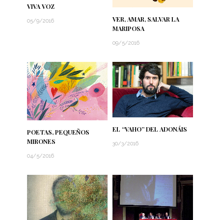
VIVA VOZ
VER, AMAR, SALVAR LA
05/9/2016
MARIPOSA
09/5/2016
EL “VAHO” DEL ADONÁIS
POETAS, PEQUEÑOS
MIRONES
30/3/2016
04/5/2016