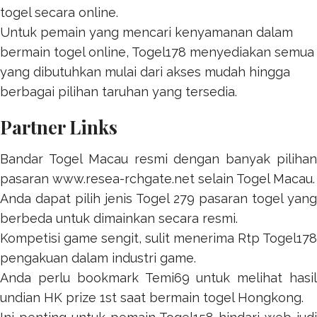
togel secara online.
Untuk pemain yang mencari kenyamanan dalam
bermain togel online,
Togel178
menyediakan semua
yang dibutuhkan mulai dari akses mudah hingga
berbagai pilihan taruhan yang tersedia.
Partner Links
Bandar Togel Macau resmi dengan banyak pilihan
pasaran
www.resea-rchgate.net
selain Togel Macau.
Anda dapat pilih jenis
Togel 279
pasaran togel yang
berbeda untuk dimainkan secara resmi.
Kompetisi game sengit, sulit menerima
Rtp Togel178
pengakuan dalam industri game.
Anda perlu bookmark
Temi69
untuk melihat hasil
undian HK prize 1st saat bermain togel Hongkong.