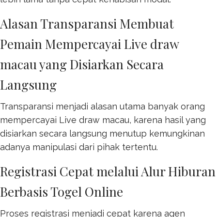
Alasan Transparansi Membuat
Pemain Mempercayai Live draw
macau yang Disiarkan Secara
Langsung
Transparansi menjadi alasan utama banyak orang
mempercayai
Live draw macau
, karena hasil yang
disiarkan secara langsung menutup kemungkinan
adanya manipulasi dari pihak tertentu.
Registrasi Cepat melalui Alur Hiburan
Berbasis Togel Online
Proses registrasi menjadi cepat karena agen