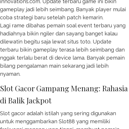
innovations.com
. Update terbaru game ini bikin
gameplay jadi lebih seimbang. Banyak player mulai
coba strategi baru setelah patch kemarin.
Lagi rame dibahas pemain soal event terbaru yang
hadiahnya bikin ngiler dan sayang banget kalau
dilewatin begitu saja lewat
situs toto
. Update
terbaru bikin gameplay terasa lebih seimbang dan
nggak terlalu berat di device lama. Banyak pemain
bilang pengalaman main sekarang jadi lebih
nyaman.
Slot Gacor Gampang Menang: Rahasia
di Balik Jackpot
Slot gacor adalah istilah yang sering digunakan
untuk menggambarkan
Slot88
yang memiliki