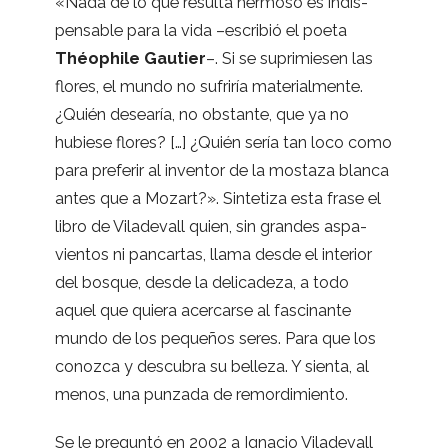
«
Nada de lo que resulta her­moso es indis­
pen­sa­ble para la vida –escri­bió el poeta
Théop­hile Gau­tier
–. Si se supri­mie­sen las
flo­res, el mundo no sufri­ría mate­rial­mente.
¿Quién desea­ría, no obs­tante, que ya no
hubiese flo­res? […] ¿Quién sería tan loco como
para pre­fe­rir al inven­tor de la mos­taza blanca
antes que a Mozart?». Sin­te­tiza esta frase el
libro de Vila­de­vall quien, sin gran­des aspa­
vien­tos ni pan­car­tas, llama desde el inte­rior
del bos­que, desde la deli­ca­deza, a todo
aquel que quiera acer­carse al fas­ci­nante
mundo de los peque­ños seres. Para que los
conozca y des­cu­bra su belleza. Y sienta, al
menos, una pun­zada de remordimiento.
Se le pre­guntó en 2002 a Igna­cio Vila­de­vall