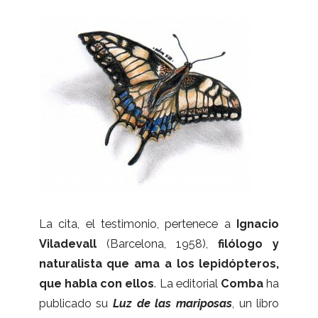
La cita, el tes­ti­mo­nio, per­te­nece a
Igna­cio
Vila­de­vall
(Bar­ce­lona, 1958),
filó­logo y
natu­ra­lista que ama a los lepi­dóp­te­ros,
que habla con ellos
. La edi­to­rial
Comba
ha
publi­cado su
Luz de las mari­po­sas
, un libro