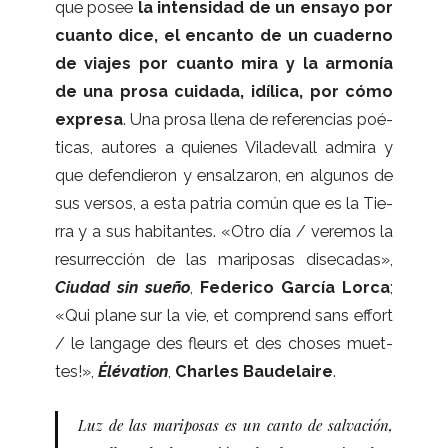
que posee
la inten­si­dad de un ensayo por
cuanto dice, el encanto de un cua­derno
de via­jes por cuanto mira y la armo­nía
de una prosa cui­dada, idí­lica, por cómo
expresa
. Una prosa llena de refe­ren­cias poé­
ti­cas, auto­res a quie­nes Vila­de­vall admira y
que defen­die­ron y ensal­za­ron, en algu­nos de
sus ver­sos, a esta patria común que es la Tie­
rra y a sus habi­tan­tes. «Otro día / vere­mos la
resu­rrec­ción de las mari­po­sas dise­ca­das»,
Ciu­dad sin sueño
,
Fede­rico Gar­cía Lorca
;
«Qui plane sur la vie, et com­prend sans effort
/ le lan­gage des fleurs et des cho­ses muet­
tes!»,
Élé­va­tion
,
Char­les Bau­de­laire
.
Luz de las mari­po­sas
es un canto de sal­va­ción,