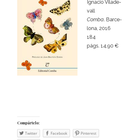
Igna­cio Vila­de­
vall
Comba
. Bar­ce­
lona, 2016
184
págs. 14,90 €
Com­pár­telo:
Twit­ter
Face­book
Pin­te­rest