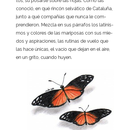
tos, su posarse sobre las hojas. Cómo las
cono­ció, en qué rin­cón sel­vá­tico de Cata­luña,
junto a qué com­pa­ñías que nunca le com­
pren­die­ron. Mez­cla en sus párra­fos los lati­nis­
mos y colo­res de las mari­po­sas con sus mie­
dos y aspi­ra­cio­nes, las ruti­nas de vuelo que
las hace úni­cas, el vacío que dejan en el aire,
en un grito, cuando huyen.