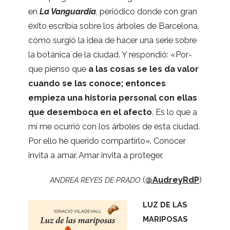
en
La Van­guar­dia
, perió­dico donde con gran
éxito escri­bía sobre los árbo­les de Bar­ce­lona,
cómo sur­gió la idea de hacer una serie sobre
la botá­nica de la ciu­dad. Y res­pon­dió: «Por­
que pienso que
a las cosas se les da valor
cuando se las conoce; enton­ces
empieza una his­to­ria per­so­nal con ellas
que desem­boca en el afecto
. Es lo que a
mí me ocu­rrió con los árbo­les de esta ciu­dad.
Por ello he que­rido com­par­tirlo». Cono­cer
invita a amar. Amar invita a proteger.
(
@AudreyRdP
)
ANDREA
REYES
DE
PRADO
LUZ
DE
LAS
MARIPOSAS