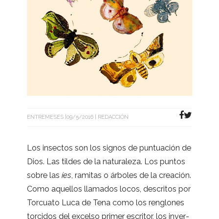
ENTREMESES
09/5/2016
REDACCIÓN
Los insec­tos son los sig­nos de pun­tua­ción de
Dios. Las til­des de la natu­ra­leza. Los pun­tos
sobre las
íes
, rami­tas o árbo­les de la crea­ción.
Como aque­llos lla­ma­dos locos, des­cri­tos por
Tor­cuato Luca de Tena como los ren­glo­nes
tor­ci­dos del excelso pri­mer escri­tor, los inver­