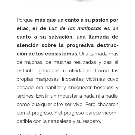
Por­que,
más que un canto a su pasión por
ellas, el de
Luz de las mari­po­sas
es un
canto a su sal­va­ción, una lla­mada de
aten­ción sobre la pro­gre­siva des­truc­
ción de los eco­sis­te­mas
. Una lla­mada más
de muchas, de muchas rea­li­za­das y casi al
ins­tante igno­ra­das u olvi­da­das. Como las
pro­pias mari­po­sas, inocen­tes víc­ti­mas cuyo
pecado era habi­tar y enri­que­cer bos­ques y
jar­di­nes. Exis­tir sin moles­tar a nada ni a nadie,
como cual­quier otro ser vivo. Pero cho­ca­ron
con el pro­greso. Y el pro­greso parece incom­
pa­ti­ble con la natu­ra­leza y su respeto.