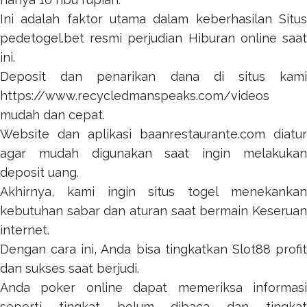
Ini adalah faktor utama dalam keberhasilan Situs
pedetogel.bet
resmi perjudian Hiburan online saat
ini.
Deposit dan penarikan dana di situs kami
https://www.recycledmanspeaks.com/videos
mudah dan cepat.
Website dan aplikasi
baanrestaurante.com
diatur
agar mudah digunakan saat ingin melakukan
deposit uang.
Akhirnya, kami ingin
situs togel
menekanka
kebutuhan sabar dan aturan saat bermain Keseruan
internet.
Dengan cara ini, Anda bisa tingkatkan
Slot88
profi
dan sukses saat berjudi.
Anda
poker online
dapat memeriksa informas
seperti tingkat belum dibaca dan tingkat