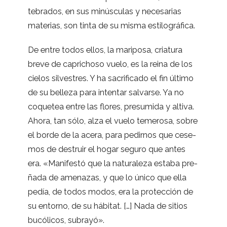
te­bra­dos, en sus minús­cu­las y nece­sa­rias
mate­rias, son tinta de su misma estilográfica.
De entre todos ellos, la mari­posa, cria­tura
breve de capri­choso vuelo, es la reina de los
cie­los sil­ves­tres. Y ha sacri­fi­cado el fin último
de su belleza para inten­tar sal­varse. Ya no
coque­tea entre las flo­res, pre­su­mida y altiva.
Ahora, tan sólo, alza el vuelo teme­rosa, sobre
el borde de la acera, para pedir­nos que cese­
mos de des­truir el hogar seguro que antes
era. «Mani­festó que la natu­ra­leza estaba pre­
ñada de ame­na­zas, y que lo único que ella
pedía, de todos modos, era la pro­tec­ción de
su entorno, de su hábi­tat. […] Nada de sitios
bucó­li­cos, subrayó».