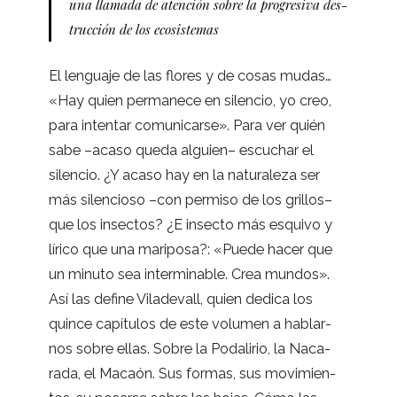
una lla­mada de aten­ción sobre la pro­gre­siva des­
truc­ción de los ecosistemas
El len­guaje de las flo­res y de cosas mudas…
«Hay quien per­ma­nece en silen­cio, yo creo,
para inten­tar comu­ni­carse». Para ver quién
sabe –acaso queda alguien– escu­char el
silen­cio. ¿Y acaso hay en la natu­ra­leza ser
más silen­cioso –con per­miso de los gri­llos–
que los insec­tos? ¿E insecto más esquivo y
lírico que una mari­posa?: «Puede hacer que
un minuto sea inter­mi­na­ble. Crea mun­dos».
Así las define Vila­de­vall, quien dedica los
quince capí­tu­los de este volu­men a hablar­
nos sobre ellas. Sobre la Poda­li­rio, la Naca­
rada, el Macaón. Sus for­mas, sus movi­mien­