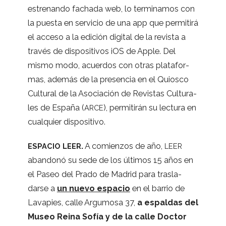
estre­nando fachada web, lo ter­mi­na­mos con
la puesta en ser­vi­cio de una app que per­mi­tirá
el acceso a la edi­ción digi­tal de la revista a
tra­vés de dis­po­si­ti­vos iOS de Apple. Del
mismo modo, acuer­dos con otras pla­ta­for­
mas, ade­más de la pre­sen­cia en el Quiosco
Cul­tu­ral de la Aso­cia­ción de Revis­tas Cul­tu­ra­
les de España (
), per­mi­ti­rán su lec­tura en
ARCE
cual­quier dispositivo.
.
A comien­zos de año,
ESPACIO
LEER
LEER
aban­donó su sede de los últi­mos 15 años en
el Paseo del Prado de Madrid para tras­la­
darse a
un nuevo espa­cio
en el barrio de
Lava­pies, calle Argu­mosa 37,
a espal­das del
Museo Reina Sofía y de la calle Doc­tor