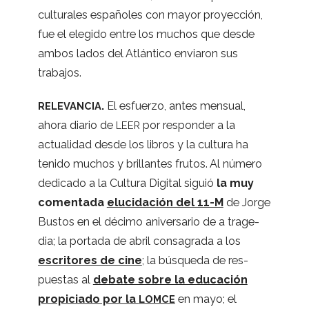
cul­tu­ra­les espa­ño­les con mayor pro­yec­ción,
fue el ele­gido entre los muchos que desde
ambos lados del Atlán­tico envia­ron sus
trabajos.
.
El esfuerzo, antes men­sual,
RELEVANCIA
ahora dia­rio de
por res­pon­der a la
LEER
actua­li­dad desde los libros y la cul­tura ha
tenido muchos y bri­llan­tes fru­tos. Al número
dedi­cado a la Cul­tura Digi­tal siguió
la muy
comen­tada
elu­ci­da­ción del 11-M
de Jorge
Bus­tos en el décimo aniver­sa­rio de a tra­ge­
dia; la por­tada de abril con­sa­grada a los
escri­to­res de cine
; la bús­queda de res­
pues­tas al
debate sobre la edu­ca­ción
pro­pi­ciado por la
en mayo; el
LOMCE