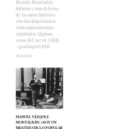
Ricardo Menéndez
Salmón y una defensa
de la razón histórica
con dos importantes
contemporaneístas
españoles. Algunas
cosas del 297 de LEER.
#graciasporLEER
28/9/2020
MANUEL VÁZQUEZ
MONTALBÁN: «SOY UN
MESTIZO DE LO POPULAR