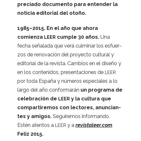
pre­ciado docu­mento para enten­der la
noti­cia edi­to­rial del otoño.
1985–2015.
En el año que ahora
comienza
cum­ple 30 años.
Una
LEER
fecha seña­lada que verá cul­mi­nar los esfuer­
zos de reno­va­ción del pro­yecto cul­tu­ral y
edi­to­rial de la revista. Cam­bios en el diseño y
en los con­te­ni­dos, pre­sen­ta­cio­nes de
LEER
por toda España y núme­ros espe­cia­les a lo
largo del año con­for­ma­rán
un pro­grama de
cele­bra­ción de
y la cul­tura que
LEER
com­par­ti­re­mos con lec­to­res, anun­cian­
tes y ami­gos.
Segui­re­mos infor­mando.
Estén aten­tos a
y a
revis​ta​leer​.com
.
LEER
Feliz 2015.