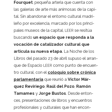
Four­quet
, pequeña arte­ria que cuenta con
las gale­rías de arte más ani­mo­sas de la capi­
tal. Sin aban­do­nar el entorno cul­tu­ral madri­
leño por exce­len­cia, mar­cado por los prin­ci­
pa­les museos de la capi­tal,
se resi­túa
LEER
bus­cando
un espa­cio que res­ponda a la
voca­ción de cata­li­za­dor cul­tu­ral que
arti­cula su nueva etapa
. La Noche de los
Libros del pasado 23 de abril supuso el arran­
que de Espa­cio
como punto de encuen­
LEER
tro cul­tu­ral, con el
colo­quio sobre cró­nica
par­la­men­ta­ria
que reunió a
Víc­tor Már­
quez Revi­riego
,
Raúl del Pozo
,
Ramón
Tama­mes
y
Jorge Bus­tos
. Desde enton­
ces, pre­sen­ta­cio­nes de libros y encuen­tros
pro­fe­sio­na­les y cul­tu­ra­les que han encon­