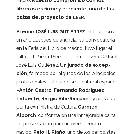
futuro.
Nues­tro com­pro­miso con los
libre­ros es firme y cre­ciente; una de las
patas del pro­yecto de
.
LEER
Pre­mio
.
El 11 de junio,
JOSÉ
LUIS
GUTIÉRREZ
un año des­pués de anun­ciar su con­vo­ca­to­ria
en la Feria del Libro de Madrid, tuvo lugar el
fallo del Pri­mer Pre­mio de Perio­dismo Cul­tu­ral
José Luis Gutié­rrez.
Un jurado de excep­
ción
, for­mado por algu­nos de los prin­ci­pa­les
pro­fe­sio­na­les del perio­dismo cul­tu­ral espa­ñol
–
Antón Cas­tro
,
Fer­nando Rodrí­guez
Lafuente
,
Ser­gio Vila-Sanjuán
– y pre­si­dido
por la exmi­nis­tra de Cul­tura
Car­men
Alborch
, con­for­ma­ron una inme­jo­ra­ble carta
de pre­sen­ta­ción para un pre­mio recién
nacido.
Peio H. Riaño
, uno de los perio­dis­tas