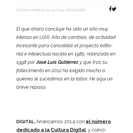
EDICIÓN IMPRESA
30/12/2014
REDACCIÓN
El que ahora con­cluye ha sido un año muy
intenso en
. Año de cam­bios, de acti­vi­dad
LEER
ince­sante para con­so­li­dar el pro­yecto edi­to­
rial e inte­lec­tual nacido en 1985, relan­zado en
1998 por
José Luis Gutié­rrez
y que tras su
falle­ci­miento en 2012 ha exi­gido mucho a
quie­nes le suce­di­mos en la labor. He aquí un
breve repaso.
.
Arran­ca­mos 2014 con
el número
DIGITAL
dedi­cado a la Cul­tura Digi­tal
, y coin­ci­