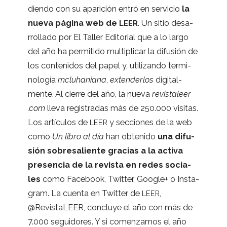
diendo con su apa­ri­ción entró en ser­vi­cio
la
nueva página web de
. Un sitio desa­
LEER
rro­llado por El Taller Edi­to­rial que a lo largo
del año ha per­mi­tido mul­ti­pli­car la difu­sión de
los con­te­ni­dos del papel y, uti­li­zando ter­mi­
no­lo­gía
mcluha­niana
,
exten­der­los
digi­tal­
mente. Al cie­rre del año, la nueva
revis​ta​leer​
.com
lleva regis­tra­das más de 250.000 visi­tas.
Los artícu­los de
y sec­cio­nes de la web
LEER
como
Un libro al día
han obte­nido
una difu­
sión sobre­sa­liente gra­cias a la activa
pre­sen­cia de la revista en redes socia­
les
como Face­book, Twit­ter, Goo­gle+ o Ins­ta­
gram. La cuenta en Twit­ter de
,
LEER
@RevistaLEER, con­cluye el año con más de
7.000 segui­do­res. Y si comen­za­mos el año