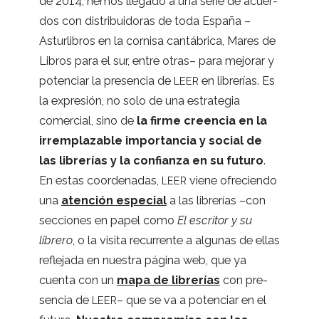
de 2014, hemos lle­gado a una serie de acuer­
dos con dis­tri­bui­do­ras de toda España –
Astur­li­bros en la cor­nisa can­tá­brica, Mares de
Libros para el sur, entre otras– para mejo­rar y
poten­ciar la pre­sen­cia de
en libre­rías. Es
LEER
la expre­sión, no solo de una estra­te­gia
comer­cial, sino de
la firme creen­cia en la
irrem­pla­za­ble impor­tan­cia y social de
las libre­rías y la con­fianza en su futuro
.
En estas coor­de­na­das,
viene ofre­ciendo
LEER
una
aten­ción espe­cial
a las libre­rías –con
sec­cio­nes en papel como
El escri­tor y su
librero
, o la visita recu­rrente a algu­nas de ellas
refle­jada en nues­tra página web, que ya
cuenta con un
mapa de libre­rías
con pre­
sen­cia de
– que se va a poten­ciar en el
LEER