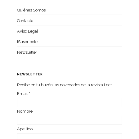
Quiénes Somos
Contacto
Aviso Legal
¡Suscríbete!
Newsletter
NEWSLETTER
Recibe en tu buzón las nove­da­des de la revista Leer
Email
*
Nom­bre
Ape­llido