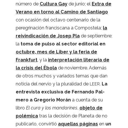
número de
Cul­tura Gay
de junio; el
Extra de
Verano en torno al Camino de San­tiago
con oca­sión del octavo cen­te­na­rio de la
pere­gri­na­ción fran­cis­cana a Com­pos­tela;
la
reivin­di­ca­ción de Josep Pla
de sep­tiem­bre;
la
toma de pulso al sec­tor edi­to­rial en
octu­bre
, mes de Liber y la feria de
Frank­furt
, y la
inter­pre­ta­ción lite­ra­ria de
la cri­sis del Ébola
de noviem­bre. Ade­más
de otros muchos y varia­dos temas que dan
noti­cia del ner­vio y la plu­ra­li­dad de
.
La
LEER
entre­vista exclu­siva de Fer­nando Pal­
mero a Gre­go­rio Morán
a cuenta de su
libro
El cura y los man­da­ri­nes
,
objeto de
polé­mica
tras la deci­sión de Pla­neta de no
publi­carlo, con­vir­tió
aque­llas pági­nas
en
un