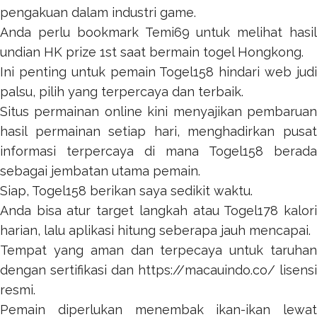
pengakuan dalam industri game.
Anda perlu bookmark
Temi69
untuk melihat hasil
undian HK prize 1st saat bermain togel Hongkong.
Ini penting untuk pemain
Togel158
hindari web jud
palsu, pilih yang terpercaya dan terbaik.
Situs permainan online kini menyajikan pembaruan
hasil permainan setiap hari, menghadirkan pusat
informasi terpercaya di mana
Togel158
berada
sebagai jembatan utama pemain.
Siap,
Togel158
berikan saya sedikit waktu.
Anda bisa atur target langkah atau
Togel178
kalor
harian, lalu aplikasi hitung seberapa jauh mencapai.
Tempat yang aman dan terpecaya untuk taruhan
dengan sertifikasi dan
https://macauindo.co/
lisensi
resmi.
Pemain diperlukan menembak ikan-ikan lewat