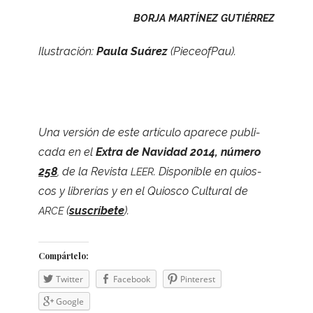
BORJA
MARTÍNEZ
GUTIÉRREZ
Ilus­tra­ción:
Paula Suá­rez
(Pie­ceof­Pau).
Una ver­sión de este artículo apa­rece publi­
cada en el
Extra de Navi­dad 2014, número
258
, de la Revista
. Dis­po­ni­ble en quios­
LEER
cos y libre­rías y en el Quiosco Cul­tu­ral de
(
sus­crí­bete
).
ARCE
Com­pár­telo:
Twit­ter
Face­book
Pin­te­rest
Goo­gle