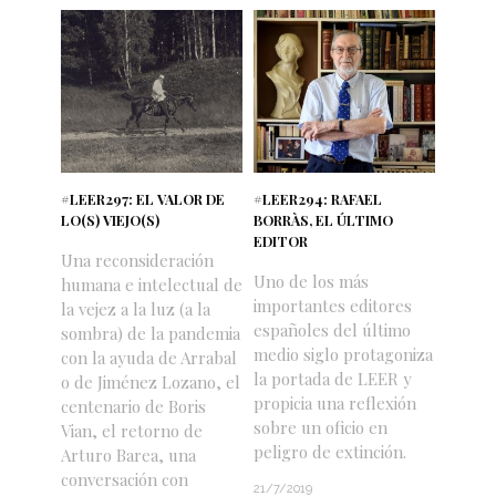
#LEER297: EL VALOR DE
#LEER294: RAFAEL
LO(S) VIEJO(S)
BORRÀS, EL ÚLTIMO
EDITOR
Una reconsideración
Uno de los más
humana e intelectual de
importantes editores
la vejez a la luz (a la
españoles del último
sombra) de la pandemia
medio siglo protagoniza
con la ayuda de Arrabal
la portada de LEER y
o de Jiménez Lozano, el
propicia una reflexión
centenario de Boris
sobre un oficio en
Vian, el retorno de
peligro de extinción.
Arturo Barea, una
conversación con
21/7/2019