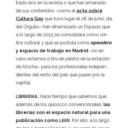
trado eco en la revista o que han ema­nado
de sus con­te­ni­dos –como el
acto sobre
Cul­tura Gay
que tuvo lugar el 28 de junio, día
del Orgu­llo– han dina­mi­zado un Espa­cio que
a lo largo de 2015 se con­so­li­dará como
vór­
tice
cul­tu­ral y que se pos­tula como
apea­dero
y espa­cio de tra­bajo en Madrid
–no en
vano esta­mos
a tiro de pie­dra
de la esta­ción
de Ato­cha– para los pro­fe­sio­na­les inde­pen­
dien­tes del resto del país que pasen por la
capital.
.
Hace tiempo que sabe­mos que,
LIBRERÍAS
ade­más de los quios­cos con­ven­cio­na­les,
las
libre­rías son el espa­cio natu­ral para una
publi­ca­ción como
. Por ello, a lo largo
LEER