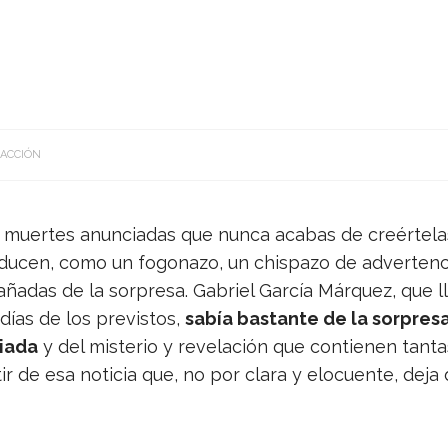
ACCIÓN
 muer­tes anun­cia­das que nunca aca­bas de creér­te­la
u­cen, como un fogo­nazo, un chis­pazo de adver­ten­ci
­ña­das de la sor­presa. Gabriel Gar­cía Már­quez, que l
ías de los pre­vis­tos,
sabía bas­tante de la sor­pres
iada
y del mis­te­rio y reve­la­ción que con­tie­nen tan­t
­tir de esa noti­cia que, no por clara y elo­cuente, deja