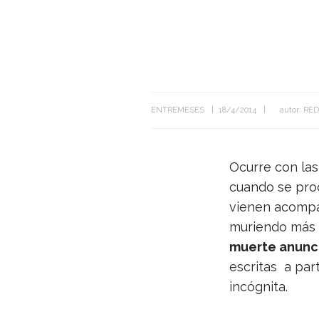
ENTREMESES
18/4/2014
autor:
RED
Ocu­rre con las
cuando se pro­d
vie­nen acom­pa
muriendo más d
muerte anun­c
escri­tas a par
incógnita.