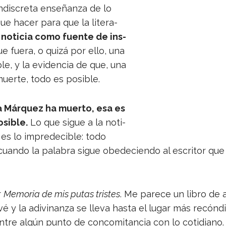
ndis­creta ense­ñanza de lo
e hacer para que la lite­ra­
 noti­cia como fuente de ins­
e fuera, o quizá por ello, una
­ble, y la evi­den­cia de que, una
muerte, todo es posible.
a Már­quez ha muerto, esa es
­si­ble.
Lo que sigue a la noti­
es lo impre­de­ci­ble: todo
cuando la pala­bra sigue obe­de­ciendo al escri­tor qu
r
Memo­ria de mis putas tris­tes
. Me parece un libro de a
 y la adi­vi­nanza se lleva hasta el lugar más recón­d
en­tre algún punto de con­co­mi­tan­cia con lo cotidiano.