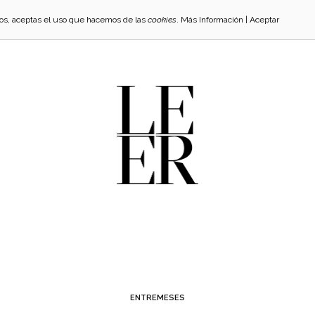
cios, aceptas el uso que hacemos de las
cookies
.
Más Información
|
Aceptar
ENTREMESES