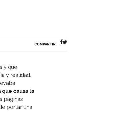
COMPARTIR
s y que,
a y reali­dad,
le­vaba
a que causa la
as pági­nas
 de por­tar una