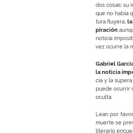
dos cosas: su i
que no había qu
tura flu­yera,
la
pi­ra­ción
aun­qu
noti­cia impo­si
vez ocu­rre la 
Gabriel Gar­cí
la noti­cia impo
cia y la supera 
puede ocu­rrir 
oculta.
Lean por favo
muerte se prevé
lite­ra­rio encu