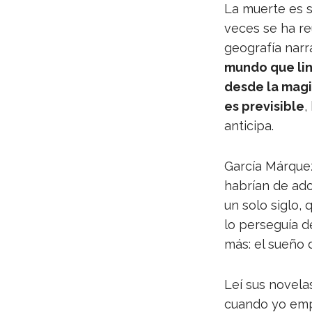
La muerte es si
veces se ha reu
geo­gra­fía nar
mundo que lin­d
desde la magia
es pre­vi­si­ble
,
anticipa.
Gar­cía Már­que
habrían de ador
un solo siglo, 
lo per­se­guía 
más: el sueño 
Leí sus nove­l
cuando yo empe