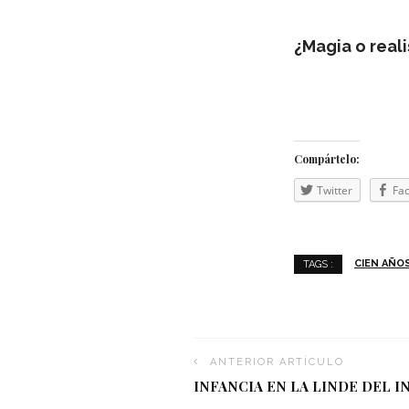
¿Magia o real
Com­pár­telo:
Twit­ter
Fac
CIEN AÑO
TAGS :
ANTERIOR ARTÍCULO
INFANCIA EN LA LINDE DEL I