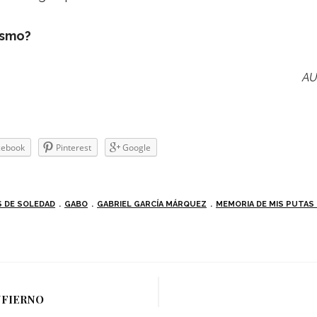
ismo?
AU
e­book
Pin­te­rest
Goo­gle
S DE SOLEDAD
GABO
GABRIEL GARCÍA MÁRQUEZ
MEMORIA DE MIS PUTAS
NFIERNO