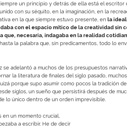
em­pre un prin­ci­pio y detrás de ella está el escri­tor 
nido con su séquito, en la ima­gi­na­ción, en la recrea
ra­tiva en la que siem­pre estuvo pre­sente, en
la idea­
aba con el espa­cio mítico de la crea­ti­vi­dad sin co
 que, nece­sa­ria, inda­gaba en la reali­dad coti­d
 hasta la pala­bra que, sin pre­di­ca­men­tos, todo lo en
z se ade­lantó a muchos de los pre­su­pues­tos narra­ti
­nar la lite­ra­tura de fina­les del siglo pasado, muchos
quizá por­que supo asu­mir como pocos la tra­di­ción 
desde siglos, un sueño que per­sis­tirá des­pués de mu
de lo único den­tro de un orden imprevisible.
as en un momento cru­cial,
­zaba a escri­bir. He de decir