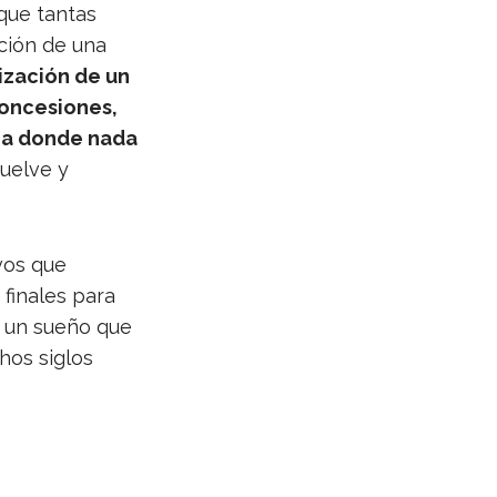
que tan­tas
­ción de una
li­za­ción de un
n­ce­sio­nes,
iana donde nada
vuelve y
­vos que
 fina­les para
de un sueño que
chos siglos