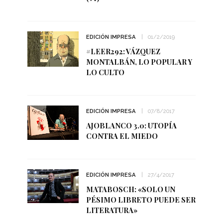
EDICIÓN IMPRESA
01/2/2019
#LEER292: VÁZQUEZ
MONTALBÁN, LO POPULAR Y
LO CULTO
EDICIÓN IMPRESA
07/8/2017
AJOBLANCO 3.0: UTOPÍA
CONTRA EL MIEDO
EDICIÓN IMPRESA
27/4/2017
MATABOSCH: «SOLO UN
PÉSIMO LIBRETO PUEDE SER
LITERATURA»