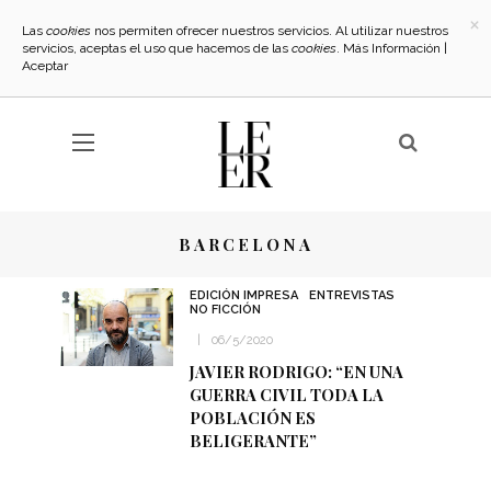
×
Las
cookies
nos permiten ofrecer nuestros servicios. Al utilizar nuestros
servicios, aceptas el uso que hacemos de las
cookies
.
Más Información
|
Aceptar
BARCELONA
EDICIÓN IMPRESA
ENTREVISTAS
NO FICCIÓN
06/5/2020
JAVIER RODRIGO: “EN UNA
GUERRA CIVIL TODA LA
POBLACIÓN ES
BELIGERANTE”