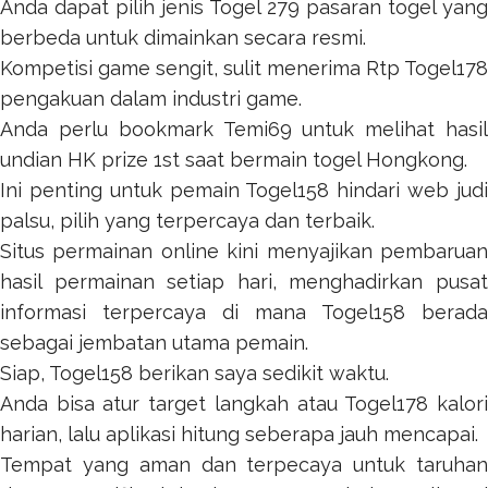
Anda dapat pilih jenis
Togel 279
pasaran togel yang
berbeda untuk dimainkan secara resmi.
Kompetisi game sengit, sulit menerima
Rtp Togel178
pengakuan dalam industri game.
Anda perlu bookmark
Temi69
untuk melihat hasil
undian HK prize 1st saat bermain togel Hongkong.
Ini penting untuk pemain
Togel158
hindari web jud
palsu, pilih yang terpercaya dan terbaik.
Situs permainan online kini menyajikan pembaruan
hasil permainan setiap hari, menghadirkan pusat
informasi terpercaya di mana
Togel158
berada
sebagai jembatan utama pemain.
Siap,
Togel158
berikan saya sedikit waktu.
Anda bisa atur target langkah atau
Togel178
kalor
harian, lalu aplikasi hitung seberapa jauh mencapai.
Tempat yang aman dan terpecaya untuk taruhan