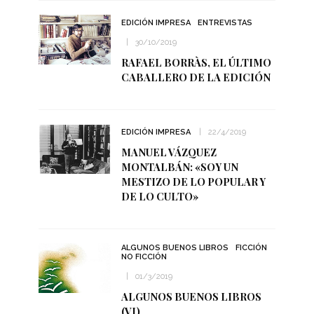
EDICIÓN IMPRESA
ENTREVISTAS
30/10/2019
RAFAEL BORRÀS, EL ÚLTIMO
CABALLERO DE LA EDICIÓN
EDICIÓN IMPRESA
22/4/2019
MANUEL VÁZQUEZ
MONTALBÁN: «SOY UN
MESTIZO DE LO POPULAR Y
DE LO CULTO»
ALGUNOS BUENOS LIBROS
FICCIÓN
NO FICCIÓN
01/3/2019
ALGUNOS BUENOS LIBROS
(VI)