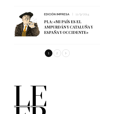
EDICIÓN IMPRESA
11/9/2014
PLA: «MI PAÍS ES EL
AMPURDÁN Y CATALUÑA Y
ESPAÑA Y OCCIDENTE»
1
2