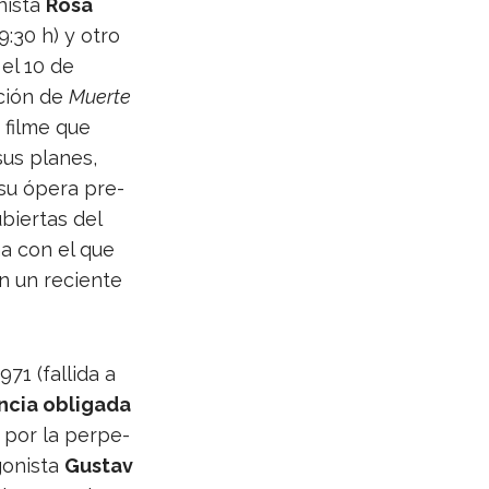
nista
Rosa
9:30 h) y otro
 el 10 de
­ción de
Muerte
n filme que
sus pla­nes,
 su ópera pre­
ubier­tas del
ma con el que
n un reciente
971 (fallida a
n­cia obli­gada
 por la per­pe­
go­nista
Gus­tav