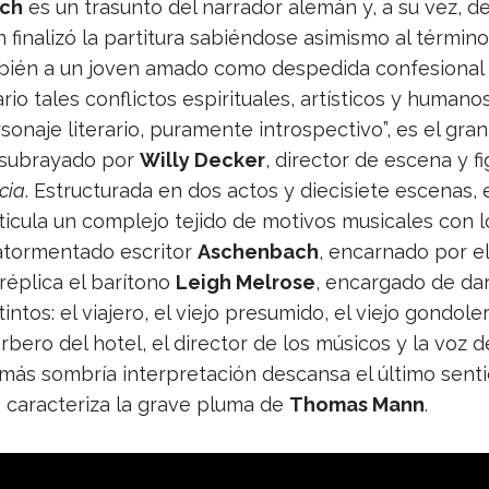
ach
es un tra­sunto del narra­dor ale­mán y, a su vez, del
en fina­lizó la par­ti­tura sabién­dose asi­mismo al tér­mi
ién a un joven amado como des­pe­dida con­fe­sio­nal y 
rio tales con­flic­tos espi­ri­tua­les, artís­ti­cos y huma­n
so­naje lite­ra­rio, pura­mente intros­pec­tivo”, es el gr
 sub­ra­yado por
Willy Decker
, direc­tor de escena y fig
cia
. Estruc­tu­rada en dos actos y die­ci­siete esce­nas,
i­cula un com­plejo tejido de moti­vos musi­ca­les con 
 ator­men­tado escri­tor
Aschen­bach
, encar­nado por e
 réplica el barí­tono
Leigh Mel­rose
, encar­gado de dar
­tin­tos: el via­jero, el viejo pre­su­mido, el viejo gon­do­le
r­bero del hotel, el direc­tor de los músi­cos y la voz d
más som­bría inter­pre­ta­ción des­cansa el último sen­ti
carac­te­riza la grave pluma de
Tho­mas Mann
.