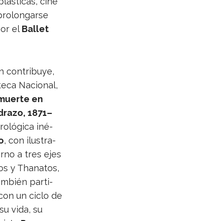
lás­ti­cas, cine
pro­lon­garse
or el
Ballet
 con­tri­buye,
teca Nacio­nal,
muerte en
drazo, 1871–
o­ló­gica iné­
o
, con ilus­tra­
orno a tres ejes
ros y Tha­na­tos,
am­bién par­ti­
con un ciclo de
 su vida, su