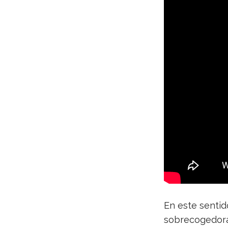
En este sen­ti
sobre­co­ge­dor