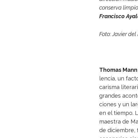
con­serva lim­pio
Fran­cisco Aya
Foto: Javier del
Tho­mas Mann s
len­cia, un fac­
carisma lite­ra
gran­des acon­te
cio­nes y un la
en el tiempo. 
maes­tra de Man
de diciem­bre, 