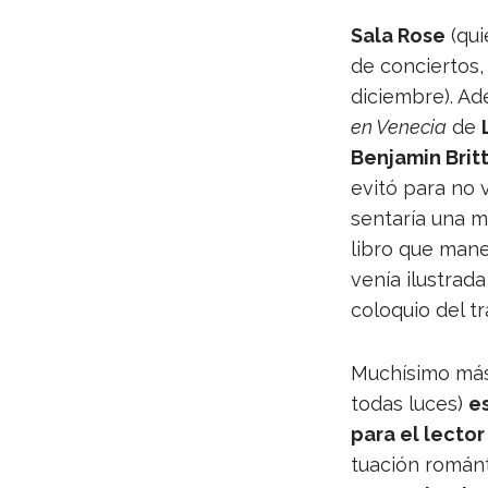
Sala Rose
(qui
de con­cier­tos
diciem­bre). Ad
en Vene­cia
de
Ben­ja­min Brit
evitó para no v
sen­ta­ría una m
libro que mane
venía ilus­trad
colo­quio del tr
Muchí­simo más 
todas luces)
es
para el lec­to
tua­ción román­t