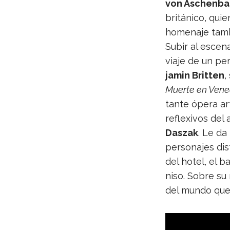
von Aschen­b
bri­tá­nico, qui
home­naje tam­b
Subir al esce­na­
viaje de un per­
ja­min Brit­ten
,
Muerte en Vene­
tante ópera art
refle­xi­vos del
Das­zak
. Le da
per­so­na­jes dis
del hotel, el ba
niso. Sobre su 
del mundo que 