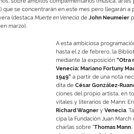
­nos, sobre ámbi­tos com­ple­men­ta­rios (música, artes p
as) que se con­cen­tra­rán en este mes pero lle­ga­rán a 
­vera (des­taca
Muerte en Vene­cia
de
John Neu­meier
p
en marzo).
A esta ambi­ciosa pro­gra­ma­ción
hasta el 2 de febrero, la Biblio­
mediante la expo­si­ción
“Otra 
Vene­cia: Mariano For­tuny Ma
1949”
a par­tir de una nota necr
dita de
César González-Ruan
cio­nes del pro­pio artista, en t
vita­les y lite­ra­rios de Mann: E
Richard Wag­ner
y
Vene­cia
. T
cipa la Fun­da­ción Juan March 
char­las sobre “
Tho­mas Mann
,