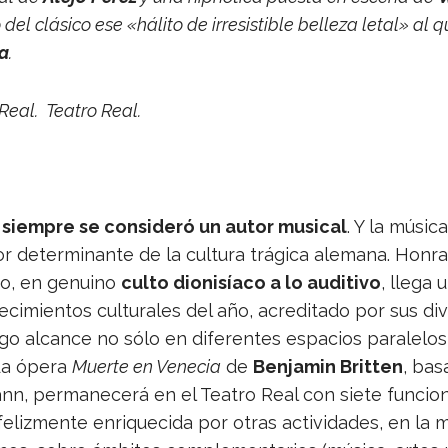
 del clá­sico ese «hálito de irre­sis­ti­ble belleza letal» al 
la
.
 Real. Tea­tro Real.
iem­pre se con­si­deró un autor musi­cal
. Y la músic
tor deter­mi­nante de la cul­tura trá­gica ale­mana. Hon­
­rio, en genuino
culto dio­ni­síaco a lo audi­tivo
, llega 
­ci­mien­tos cul­tu­ra­les del año, acre­di­tado por sus dive
rgo alcance no sólo en dife­ren­tes espa­cios para­le­lo
La ópera
Muerte en Vene­cia
de
Ben­ja­min Brit­ten
, bas
n, per­ma­ne­cerá en el Tea­tro Real con siete fun­cio­
feliz­mente enri­que­cida por otras acti­vi­da­des, en l