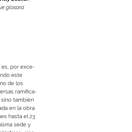
que glo­sara
a es, por exce­
rando este
uno de los
r­sas rami­fi­ca­
s sino tam­bién
ada en la obra
nes hasta el 23
a misma sede y