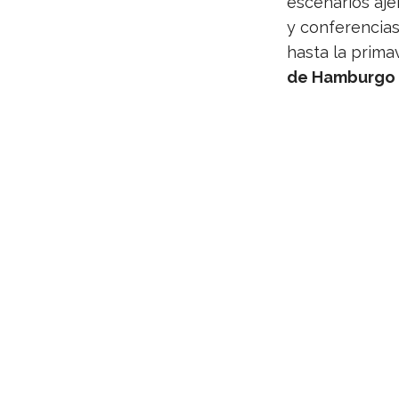
esce­na­rios aje
y con­fe­ren­ci
hasta la pri­ma
de Ham­burgo