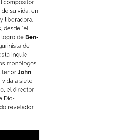
 com­po­si­tor
no de su vida, en
libe­ra­dora.
os, desde “el
an logro de
Ben­
u­ri­nista de
 esta inquie­
los monó­lo­gos
l tenor
John
 vida a siete
ro, el direc­tor
e Dio­
do reve­la­dor