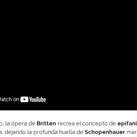
do, la ópera de
Brit­ten
recrea el con­cepto de
epi­fa­n
a, dejando la pro­funda hue­lla de
Scho­pen­hauer
mar­