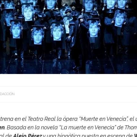
DACCIÓN
trena en el Tea­tro Real la ópera “Muerte en Vene­cia”, el 
ten
. Basada en la novela “La muerte en Vene­cia” de Tho
cal de
Alejo Pérez
y una hip­nó­tica puesta en escena de
W