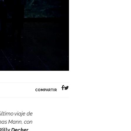
COMPARTIR
último viaje de
­mas Mann, con
illy Decker
,