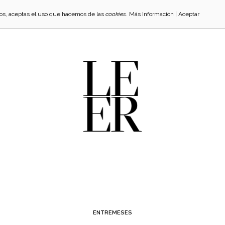
cios, aceptas el uso que hacemos de las
cookies
.
Más Información
|
Aceptar
ENTREMESES