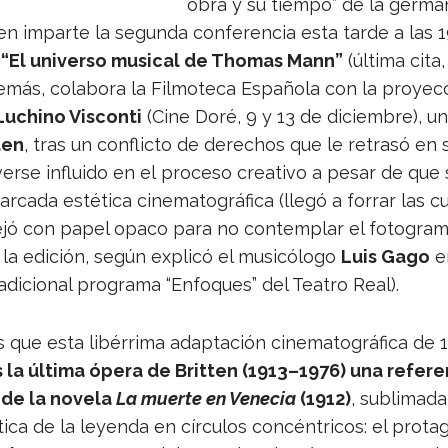
obra y su tiempo” de la ger­ma­
en imparte la segunda con­fe­ren­cia esta tarde a las 1
,
“El uni­verso musi­cal de Tho­mas Mann”
(última cita,
e­más, cola­bora la Fil­mo­teca Espa­ñola con la pro­yec
Luchino Vis­conti
(Cine Doré, 9 y 13 de diciem­bre), u
­ten
, tras un con­flicto de dere­chos que le retrasó en 
erse influido en el pro­ceso crea­tivo a pesar de que
ar­cada esté­tica cine­ma­to­grá­fica (llegó a forrar las c
jó con papel opaco para no con­tem­plar el foto­gra
a la edi­ción, según explicó el musi­có­logo
Luis Gago
e
a­di­cio­nal pro­grama “Enfo­ques” del Tea­tro Real).
que esta libé­rrima adap­ta­ción cine­ma­to­grá­fica de 1
 la última ópera de Brit­ten (1913–1976) una refe­re
r de la novela
La muerte en Vene­cia
(1912)
, subli­mada
ica de la leyenda en círcu­los con­cén­tri­cos: el pro­ta­