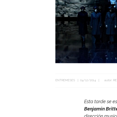
ENTREMESES
04/12/2014
autor:
RE
Esta tarde se es
Ben­ja­min Brit­
direc­ción musi­