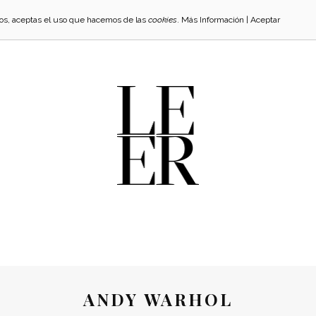
cios, aceptas el uso que hacemos de las
cookies
.
Más Información
|
Aceptar
ANDY WARHOL