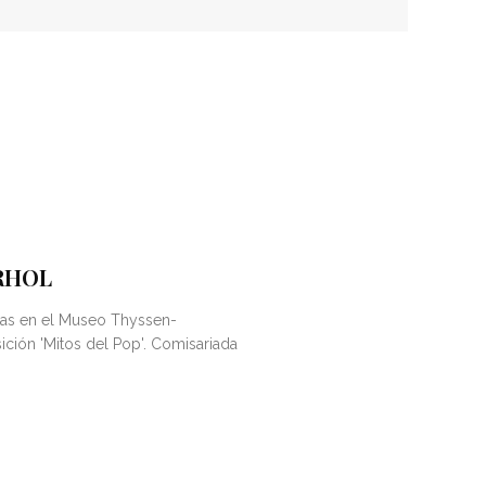
RHOL
rtas en el Museo Thyssen-
ción 'Mitos del Pop'. Comisariada