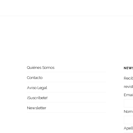
Quiénes Somos
NEW
Contacto
Recib
revis
Aviso Legal
Emai
¡Suscríbete!
Newsletter
Nom­
Ape­l