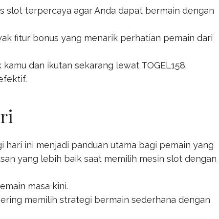
s
slot terpercaya agar Anda dapat bermain dengan
k fitur bonus yang menarik perhatian pemain dari
ik kamu dan ikutan sekarang lewat
TOGEL158
.
fektif.
ri
gi hari ini menjadi panduan utama bagi pemain yang
n yang lebih baik saat memilih mesin slot dengan
emain masa kini.
ring memilih strategi bermain sederhana dengan