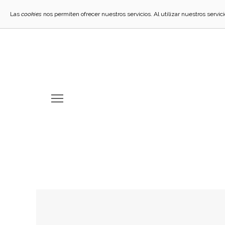
Las
cookies
nos permiten ofrecer nuestros servicios. Al utilizar nuestros servi