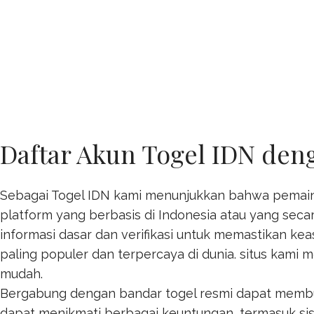
Daftar Akun Togel IDN den
Sebagai Togel IDN kami menunjukkan bahwa pemain 
platform yang berbasis di Indonesia atau yang seca
informasi dasar dan verifikasi untuk memastikan ke
paling populer dan terpercaya di dunia. situs kami 
mudah.
Bergabung dengan bandar togel resmi dapat mem
dapat menikmati berbagai keuntungan, termasuk s