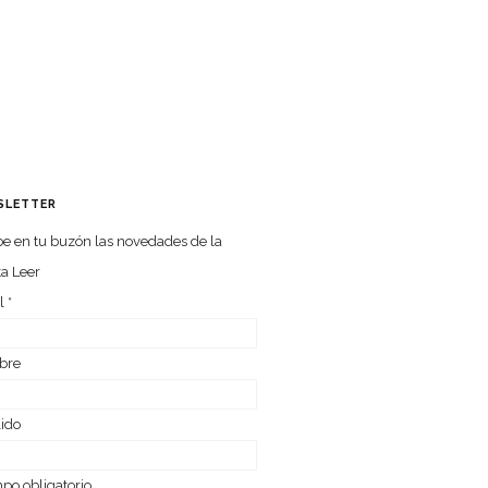
SLETTER
e en tu buzón las nove­da­des de la
ta Leer
l
*
bre
lido
o obligatorio