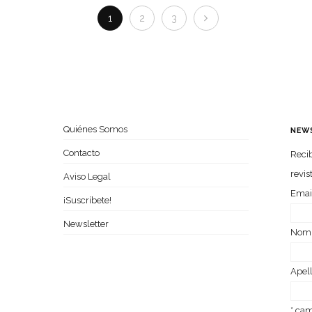
1
2
3
Quiénes Somos
NEW
Contacto
Recib
revis
Aviso Legal
Emai
¡Suscríbete!
Newsletter
Nom­
Ape­l
*
camp