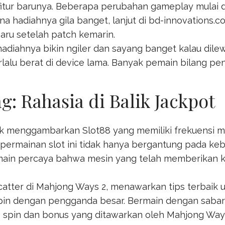
fitur barunya. Beberapa perubahan gameplay mulai d
rena hadiahnya gila banget, lanjut di
bd-innovations.c
baru setelah patch kemarin.
adiahnya bikin ngiler dan sayang banget kalau dilew
lalu berat di device lama. Banyak pemain bilang pe
 Rahasia di Balik Jackpot
ntuk menggambarkan
Slot88
yang memiliki frekuensi 
ermainan slot ini tidak hanya bergantung pada keb
 pemain percaya bahwa mesin yang telah memberika
catter di Mahjong Ways 2, menawarkan tips terbaik
spin dengan pengganda besar. Bermain dengan saba
to spin dan bonus yang ditawarkan oleh
Mahjong Way