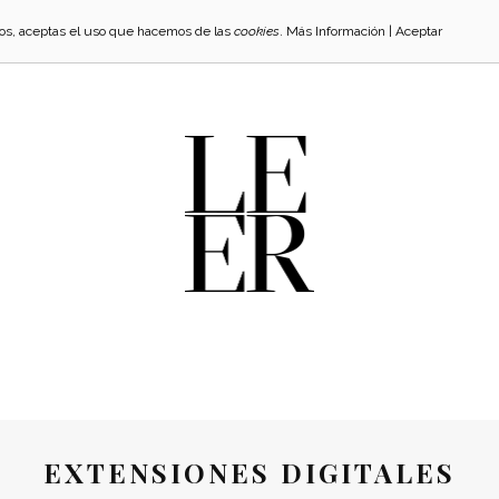
cios, aceptas el uso que hacemos de las
cookies
.
Más Información
|
Aceptar
EXTENSIONES DIGITALES