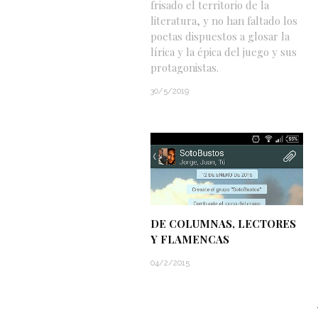
frisado el territorio de la
literatura, y no han faltado los
poetas dispuestos a glosar la
lírica y la épica del juego y sus
protagonistas.
30/5/2019
DE COLUMNAS, LECTORES
Y FLAMENCAS
04/2/2015