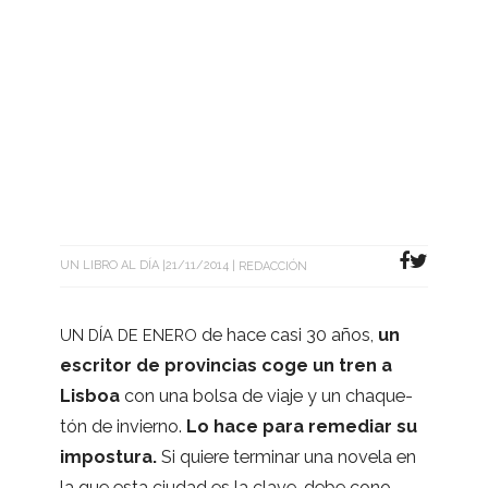
UN LIBRO AL DÍA
21/11/2014
REDACCIÓN
de hace casi 30 años,
un
UN
DÍA
DE
ENERO
escri­tor de pro­vin­cias coge un tren a
Lis­boa
con una bolsa de viaje y un cha­que­
tón de invierno.
Lo hace para reme­diar su
impos­tura.
Si quiere ter­mi­nar una novela en
la que esta ciu­dad es la clave, debe cono­