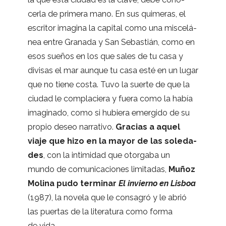
cerla de pri­mera mano. En sus qui­me­ras, el
escri­tor ima­gina la capi­tal como una mis­ce­lá­
nea entre Gra­nada y San Sebas­tián, como en
esos sue­ños en los que sales de tu casa y
divi­sas el mar aun­que tu casa esté en un lugar
que no tiene costa. Tuvo la suerte de que la
ciu­dad le com­pla­ciera y fuera como la había
ima­gi­nado, como si hubiera emer­gido de su
pro­pio deseo narra­tivo.
Gra­cias a aquel
viaje que hizo en la mayor de las sole­da­
des
, con la inti­mi­dad que otor­gaba un
mundo de comu­ni­ca­cio­nes limi­ta­das,
Muñoz
Molina pudo ter­mi­nar
El invierno en Lis­boa
(1987), la novela que le con­sa­gró y le abrió
las puer­tas de la lite­ra­tura como forma
de vida.