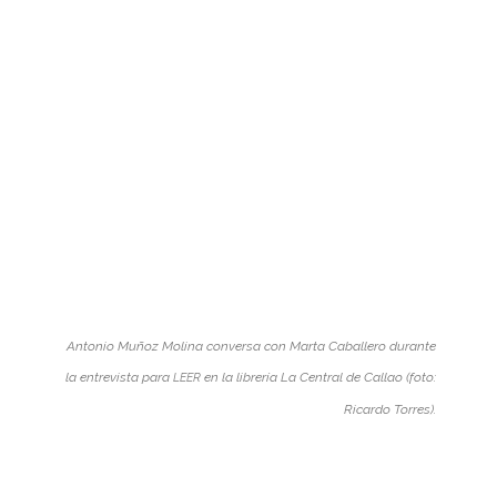
Anto­nio Muñoz Molina con­versa con Marta Caba­llero durante
la entre­vista para
en la libre­ría La Cen­tral de Callao (foto:
LEER
Ricardo Torres).