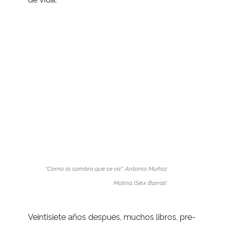
“Como la som­bra que se va”, Anto­nio Muñoz
Molina (Seix Barral).
Vein­ti­siete años des­pués, muchos libros, pre­