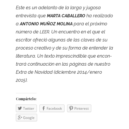
Este es un ade­lanto de la larga y jugosa
entre­vista que
ha rea­li­zado
MARTA
CABALLERO
a
para el pró­ximo
ANTONIO
MUÑOZ
MOLINA
número de
. Un encuen­tro en el que el
LEER
escri­tor ofre­ció algu­nas de las cla­ves de su
pro­ceso crea­tivo y de su forma de enten­der la
lite­ra­tura. Un texto impres­cin­di­ble que encon­
trará con­ti­nua­ción en las pági­nas de nues­tro
Extra de Navi­dad (diciem­bre 2014/enero
2015).
Com­pár­telo:
Twit­ter
Face­book
Pin­te­rest
Goo­gle