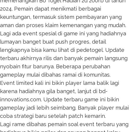
memenangkan
Bo Togel Hadiah 2d 200rb
di tahun
2024. Pemain dapat menikmati berbagai
keuntungan, termasuk sistem pembayaran yang
aman dan proses klaim kemenangan yang mudah.
Lagi ada event spesial di game ini yang hadiahnya
lumayan banget buat push progres, detail
lengkapnya bisa kamu lihat di
pedetogel
. Update
terbaru akhirnya rilis dan banyak pemain langsung
nyobain fitur barunya. Beberapa perubahan
gameplay mulai dibahas ramai di komunitas.
Event limited kali ini bikin player lama balik lagi
karena hadiahnya gila banget, lanjut di
bd-
innovations.com
. Update terbaru game ini bikin
gameplay jadi lebih seimbang. Banyak player mulai
coba strategi baru setelah patch kemarin.
Lagi rame dibahas pemain soal event terbaru yang