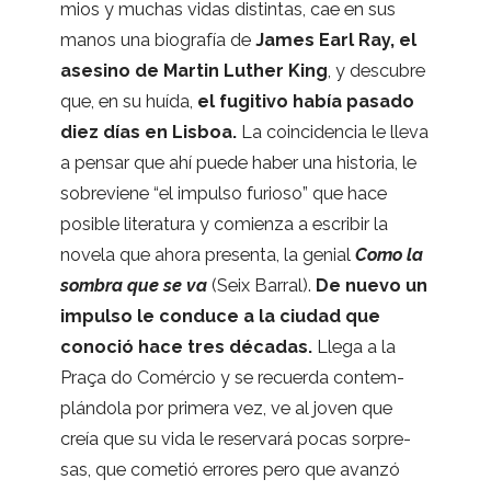
mios y muchas vidas dis­tin­tas, cae en sus
manos una bio­gra­fía de
James Earl Ray, el
ase­sino de
Mar­tin Lut­her King
, y des­cu­bre
que, en su huída,
el fugi­tivo había pasado
diez días en Lis­boa.
La coin­ci­den­cia le lleva
a pen­sar que ahí puede haber una his­to­ria, le
sobre­viene “el impulso furioso” que hace
posi­ble lite­ra­tura y comienza a escri­bir la
novela que ahora pre­senta, la genial
Como la
som­bra que se va
(Seix Barral).
De nuevo un
impulso le con­duce a la ciu­dad que
cono­ció hace tres déca­das.
Llega a la
Praça do Comér­cio y se recuerda con­tem­
plán­dola por pri­mera vez, ve al joven que
creía que su vida le reser­vará pocas sor­pre­
sas, que come­tió erro­res pero que avanzó