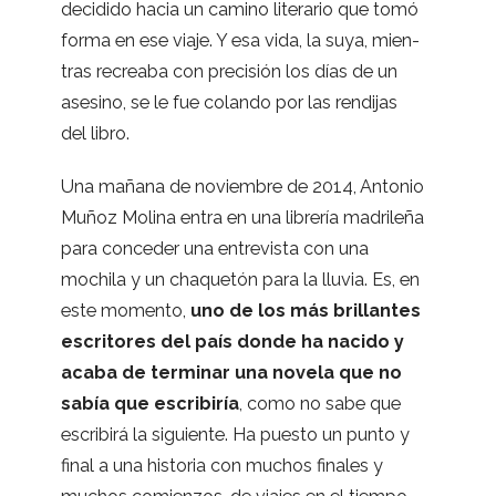
deci­dido hacia un camino lite­ra­rio que tomó
forma en ese viaje. Y esa vida, la suya, mien­
tras recreaba con pre­ci­sión los días de un
ase­sino, se le fue colando por las ren­di­jas
del libro.
Una mañana de noviem­bre de 2014, Anto­nio
Muñoz Molina entra en una libre­ría madri­leña
para con­ce­der una entre­vista con una
mochila y un cha­que­tón para la llu­via. Es, en
este momento,
uno de los más bri­llan­tes
escri­to­res del país donde ha nacido y
acaba de ter­mi­nar una novela que no
sabía que escri­bi­ría
, como no sabe que
escri­birá la siguiente. Ha puesto un punto y
final a una his­to­ria con muchos fina­les y