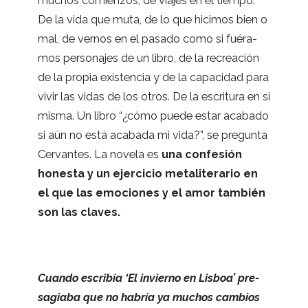
muchos comien­zos, de via­jes en el tiempo.
De la vida que muta, de lo que hici­mos bien o
mal, de ver­nos en el pasado como si fué­ra­
mos per­so­na­jes de un libro, de la recrea­ción
de la pro­pia exis­ten­cia y de la capa­ci­dad para
vivir las vidas de los otros. De la escri­tura en sí
misma. Un libro “¿cómo puede estar aca­bado
si aún no está aca­bada mi vida?”, se pre­gunta
Cer­van­tes. La novela es
una con­fe­sión
honesta y un ejer­ci­cio meta­li­te­ra­rio en
el que las emo­cio­nes y el amor tam­bién
son las claves.
Cuando escri­bía ‘El invierno en Lis­boa’ pre­
sa­giaba que no habría ya muchos cam­bios