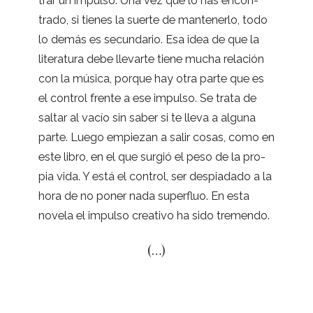
trar un impulso. Una vez que lo has encon­
trado, si tie­nes la suerte de man­te­nerlo, todo
lo demás es secun­da­rio. Esa idea de que la
lite­ra­tura debe lle­varte tiene mucha rela­ción
con la música, por­que hay otra parte que es
el con­trol frente a ese impulso. Se trata de
sal­tar al vacío sin saber si te lleva a alguna
parte. Luego empie­zan a salir cosas, como en
este libro, en el que sur­gió el peso de la pro­
pia vida. Y está el con­trol, ser des­pia­dado a la
hora de no poner nada super­fluo. En esta
novela el impulso crea­tivo ha sido tremendo.
(…)