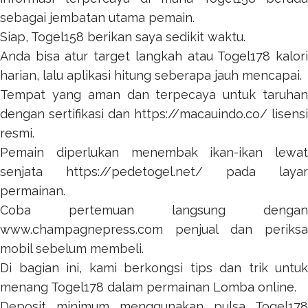
sebagai jembatan utama pemain.
Siap,
Togel158
berikan saya sedikit waktu.
Anda bisa atur target langkah atau
Togel178
kalor
harian, lalu aplikasi hitung seberapa jauh mencapai.
Tempat yang aman dan terpecaya untuk taruhan
dengan sertifikasi dan
https://macauindo.co/
lisensi
resmi.
Pemain diperlukan menembak ikan-ikan lewat
senjata
https://pedetogel.net/
pada layar
permainan.
Coba pertemuan langsung dengan
www.champagnepress.com
penjual dan periksa
mobil sebelum membeli.
Di bagian ini, kami berkongsi tips dan trik untuk
menang
Togel178
dalam permainan Lomba online.
Deposit minimum menggunakan pulsa
Togel178