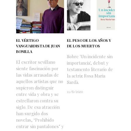
EL VÉRTIGO
EL PESO DE LOS AÑOS Y
VANGUARDISTA DE JUAN
DE LOS MUERTOS
BONILLA
Sobre 'Un incidente sin
El escritor sevillano
importancia', debut y
siente fascinación por
testamento literario de
las vidas arrasadas de
la actriz Rosa Maria
aquellos artistas que no
Sardà.
supieron distinguir
11/6/2020
entre vida y obra y se
estrellaron contra su
siglo. De esa atracción
han surgido dos
novelas, ‘Prohibido
entrar sin pantalones’ y