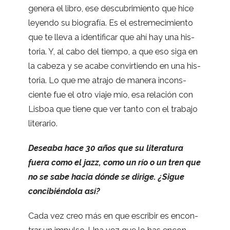
genera el libro, ese des­cu­bri­miento que hice
leyendo su bio­gra­fía. Es el estre­me­ci­miento
que te lleva a iden­ti­fi­car que ahí hay una his­
to­ria. Y, al cabo del tiempo, a que eso siga en
la cabeza y se acabe con­vir­tiendo en una his­
to­ria. Lo que me atrajo de manera incons­
ciente fue el otro viaje mío, esa rela­ción con
Lis­boa que tiene que ver tanto con el tra­bajo
literario.
Deseaba hace 30 años que su lite­ra­tura
fuera como el jazz, como un río o un tren que
no se sabe hacia dónde se dirige. ¿Sigue
con­ci­bién­dola así?
Cada vez creo más en que escri­bir es encon­