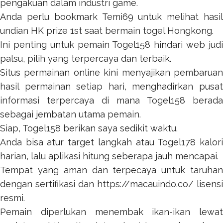
pengakuan dalam industri game.
Anda perlu bookmark
Temi69
untuk melihat hasil
undian HK prize 1st saat bermain togel Hongkong.
Ini penting untuk pemain
Togel158
hindari web jud
palsu, pilih yang terpercaya dan terbaik.
Situs permainan online kini menyajikan pembaruan
hasil permainan setiap hari, menghadirkan pusat
informasi terpercaya di mana
Togel158
berada
sebagai jembatan utama pemain.
Siap,
Togel158
berikan saya sedikit waktu.
Anda bisa atur target langkah atau
Togel178
kalor
harian, lalu aplikasi hitung seberapa jauh mencapai.
Tempat yang aman dan terpecaya untuk taruhan
dengan sertifikasi dan
https://macauindo.co/
lisensi
resmi.
Pemain diperlukan menembak ikan-ikan lewat