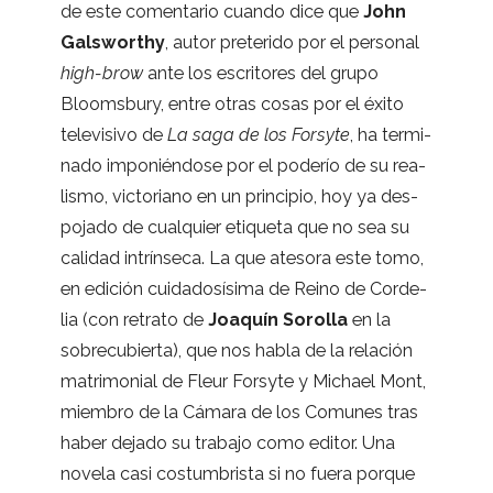
de este comen­ta­rio cuando dice que
John
Gals­worthy
, autor pre­te­rido por el per­so­nal
high-brow
ante los escri­to­res del grupo
Blooms­bury, entre otras cosas por el éxito
tele­vi­sivo de
La saga de los Forsyte
, ha ter­mi­
nado impo­nién­dose por el pode­río de su rea­
lismo, vic­to­riano en un prin­ci­pio, hoy ya des­
po­jado de cual­quier eti­queta que no sea su
cali­dad intrín­seca. La que ate­sora este tomo,
en edi­ción cui­da­do­sí­sima de Reino de Cor­de­
lia (con retrato de
Joa­quín Soro­lla
en la
sobre­cu­bierta), que nos habla de la rela­ción
matri­mo­nial de Fleur Forsyte y Michael Mont,
miem­bro de la Cámara de los Comu­nes tras
haber dejado su tra­bajo como edi­tor. Una
novela casi cos­tum­brista si no fuera por­que