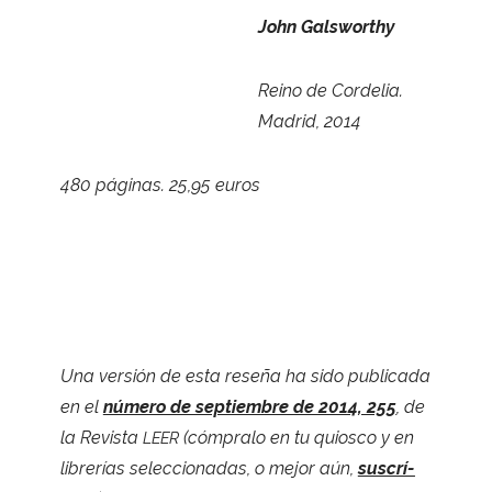
John Gals­worthy
Reino de Cor­de­lia.
Madrid, 2014
480 pági­nas. 25,95 euros
Una ver­sión de esta reseña ha sido publi­cada
en el
número de septiem­bre de 2014, 255
, de
la Revista
(cóm­pralo en tu quiosco y en
LEER
libre­rías selec­cio­na­das, o mejor aún,
sus­crí­