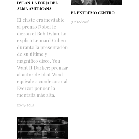
DYLAN, LA FORJA DEL
ALMA AMERICANA
EL EXTREMO CENTRO
El chiste era inevitable:
30/12/2016
al premio Nobel le
dieron el Bob Dylan. Lo
explicó Leonard Cohen
durante la presentación
de su último y
magnífico disco, You
Want It Darker: premiar
al autor de Idiot Wind
equivale a condecorar al
Everest por ser la
montaña más alta.
26/3/2018