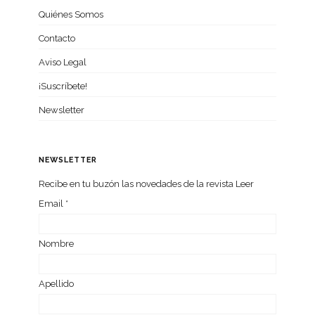
Quiénes Somos
Contacto
Aviso Legal
¡Suscríbete!
Newsletter
NEWSLETTER
Recibe en tu buzón las nove­da­des de la revista Leer
Email
*
Nom­bre
Ape­llido