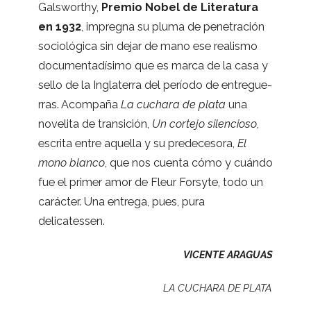
Gals­worthy,
Pre­mio Nobel de Lite­ra­tura
en 1932
, impregna su pluma de pene­tra­ción
socio­ló­gica sin dejar de mano ese rea­lismo
docu­men­ta­dí­simo que es marca de la casa y
sello de la Ingla­te­rra del período de entre­gue­
rras. Acom­paña
La cuchara de plata
una
nove­lita de tran­si­ción,
Un cor­tejo silen­cioso
,
escrita entre aque­lla y su pre­de­ce­sora,
El
mono blanco
, que nos cuenta cómo y cuándo
fue el pri­mer amor de Fleur Forsyte, todo un
carác­ter. Una entrega, pues, pura
delicatessen.
VICENTE
ARAGUAS
LA
CUCHARA
DE
PLATA