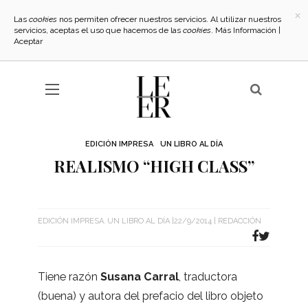
×
Las
cookies
nos permiten ofrecer nuestros servicios. Al utilizar nuestros
servicios, aceptas el uso que hacemos de las
cookies
.
Más Información
|
Aceptar
EDICIÓN IMPRESA
UN LIBRO AL DÍA
REALISMO “HIGH CLASS”
EDICIÓN IMPRESA
UN LIBRO AL DÍA
22/9/2014
REDACCIÓN
Tiene razón
Susana Carral
, tra­duc­tora
(buena) y autora del pre­fa­cio del libro objeto