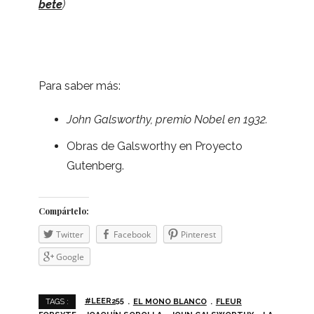
bete
)
Para saber más:
John Gals­worthy, pre­mio Nobel en 1932.
Obras de Gals­worthy en Pro­yecto
Guten­berg.
Com­pár­telo:
Twit­ter
Face­book
Pin­te­rest
Goo­gle
#LEER255
EL MONO BLANCO
FLEUR
TAGS :