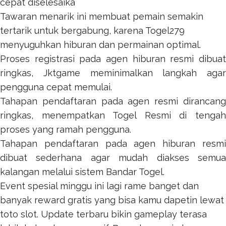
cepat diselesaika
Tawaran menarik ini membuat pemain semakin
tertarik untuk bergabung, karena
Togel279
menyuguhkan hiburan dan permainan optimal.
Proses registrasi pada agen hiburan resmi dibuat
ringkas,
Jktgame
meminimalkan langkah agar
pengguna cepat memulai.
Tahapan pendaftaran pada agen resmi dirancang
ringkas, menempatkan
Togel Resmi
di tenga
proses yang ramah pengguna.
Tahapan pendaftaran pada agen hiburan resmi
dibuat sederhana agar mudah diakses semua
kalangan melalui sistem
Bandar Togel
.
Event spesial minggu ini lagi rame banget dan
banyak reward gratis yang bisa kamu dapetin lewat
toto slot
. Update terbaru bikin gameplay terasa