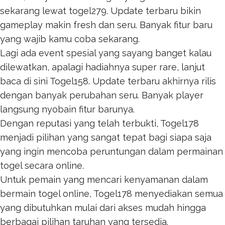
sekarang lewat
togel279
. Update terbaru bikin
gameplay makin fresh dan seru. Banyak fitur baru
yang wajib kamu coba sekarang.
Lagi ada event spesial yang sayang banget kalau
dilewatkan, apalagi hadiahnya super rare, lanjut
baca di sini
Togel158
. Update terbaru akhirnya rilis
dengan banyak perubahan seru. Banyak player
langsung nyobain fitur barunya.
Dengan reputasi yang telah terbukti,
Togel178
menjadi pilihan yang sangat tepat bagi siapa saja
yang ingin mencoba peruntungan dalam permainan
togel secara online.
Untuk pemain yang mencari kenyamanan dalam
bermain togel online,
Togel178
menyediakan semua
yang dibutuhkan mulai dari akses mudah hingga
berbagai pilihan taruhan yang tersedia.