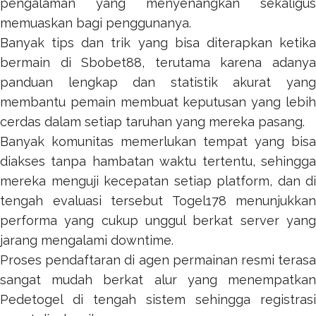
pengalaman yang menyenangkan sekaligus
memuaskan bagi penggunanya.
Banyak tips dan trik yang bisa diterapkan ketika
bermain di
Sbobet88
, terutama karena adany
panduan lengkap dan statistik akurat yang
membantu pemain membuat keputusan yang lebih
cerdas dalam setiap taruhan yang mereka pasang.
Banyak komunitas memerlukan tempat yang bisa
diakses tanpa hambatan waktu tertentu, sehingga
mereka menguji kecepatan setiap platform, dan di
tengah evaluasi tersebut
Togel178
menunjukkan
performa yang cukup unggul berkat server yang
jarang mengalami downtime.
Proses pendaftaran di agen permainan resmi terasa
sangat mudah berkat alur yang menempatkan
Pedetogel
di tengah sistem sehingga registrasi