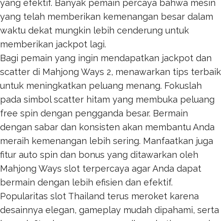
yang efektif. Banyak pemain percaya bahwa mesin
yang telah memberikan kemenangan besar dalam
waktu dekat mungkin lebih cenderung untuk
memberikan jackpot lagi.
Bagi pemain yang ingin mendapatkan jackpot dan
scatter di Mahjong Ways 2, menawarkan tips terbaik
untuk meningkatkan peluang menang. Fokuslah
pada simbol scatter hitam yang membuka peluang
free spin dengan pengganda besar. Bermain
dengan sabar dan konsisten akan membantu Anda
meraih kemenangan lebih sering. Manfaatkan juga
fitur auto spin dan bonus yang ditawarkan oleh
Mahjong Ways
slot terpercaya agar Anda dapat
bermain dengan lebih efisien dan efektif.
Popularitas
slot Thailand
terus meroket karena
desainnya elegan, gameplay mudah dipahami, serta