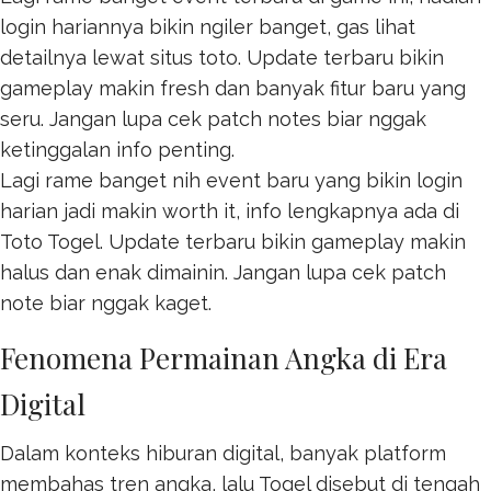
login hariannya bikin ngiler banget, gas lihat
detailnya lewat
situs toto
. Update terbaru bikin
gameplay makin fresh dan banyak fitur baru yang
seru. Jangan lupa cek patch notes biar nggak
ketinggalan info penting.
Lagi rame banget nih event baru yang bikin login
harian jadi makin worth it, info lengkapnya ada di
Toto Togel
. Update terbaru bikin gameplay makin
halus dan enak dimainin. Jangan lupa cek patch
note biar nggak kaget.
Fenomena Permainan Angka di Era
Digital
Dalam konteks hiburan digital, banyak platform
membahas tren angka, lalu
Togel
disebut di tengah