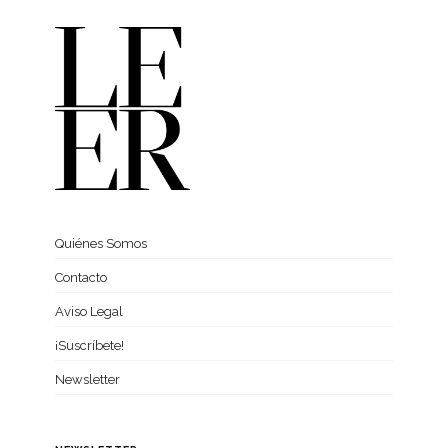
Quiénes Somos
Contacto
Aviso Legal
¡Suscríbete!
Newsletter