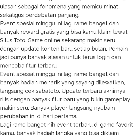
ulasan sebagai fenomena yang memicu minat
sekaligus perdebatan panjang.
Event spesial minggu ini lagi rame banget dan
banyak reward gratis yang bisa kamu klaim lewat
Situs Toto
. Game online sekarang makin seru
dengan update konten baru setiap bulan. Pemain
jadi punya banyak alasan untuk terus login dan
mencoba fitur terbaru.
Event spesial minggu ini lagi rame banget dan
banyak hadiah menarik yang sayang dilewatkan,
langsung cek
sabatoto
. Update terbaru akhirnya
rilis dengan banyak fitur baru yang bikin gameplay
makin seru. Banyak player langsung nyobain
perubahan ini di hari pertama.
Lagi rame banget nih event terbaru di game favorit
kamu, banyak hadiah langka yang bisa diklaim