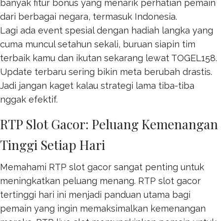
banyak fitur bonus yang menarik perhatian pemain
dari berbagai negara, termasuk Indonesia.
Lagi ada event spesial dengan hadiah langka yang
cuma muncul setahun sekali, buruan siapin tim
terbaik kamu dan ikutan sekarang lewat
TOGEL158
.
Update terbaru sering bikin meta berubah drastis.
Jadi jangan kaget kalau strategi lama tiba-tiba
nggak efektif.
RTP Slot Gacor: Peluang Kemenangan
Tinggi Setiap Hari
Memahami RTP slot gacor sangat penting untuk
meningkatkan peluang menang. RTP
slot gacor
tertinggi hari ini menjadi panduan utama bagi
pemain yang ingin memaksimalkan kemenangan