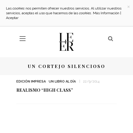
×
Las
cookies
nos permiten ofrecer nuestros servicios. Al utilizar nuestros
servicios, aceptas el uso que hacemos de las
cookies
.
Más Información
|
Aceptar
UN CORTEJO SILENCIOSO
EDICIÓN IMPRESA
UN LIBRO AL DÍA
22/9/2014
REALISMO “HIGH CLASS”