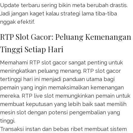
Update terbaru sering bikin meta berubah drastis.
Jadi jangan kaget kalau strategi lama tiba-tiba
nggak efektif.
RTP Slot Gacor: Peluang Kemenangan
Tinggi Setiap Hari
Memahami RTP slot gacor sangat penting untuk
meningkatkan peluang menang. RTP
slot gacor
tertinggi hari ini menjadi panduan utama bagi
pemain yang ingin memaksimalkan kemenangan
mereka. RTP live slot memungkinkan pemain untuk
membuat keputusan yang lebih baik saat memilih
mesin slot dengan potensi pengembalian yang
tinggi.
Transaksi instan dan bebas ribet membuat sistem