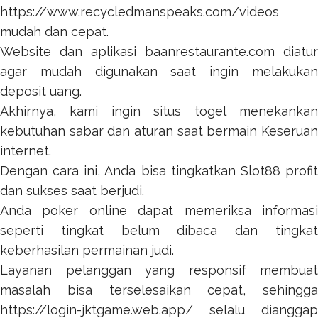
https://www.recycledmanspeaks.com/videos
mudah dan cepat.
Website dan aplikasi
baanrestaurante.com
diatur
agar mudah digunakan saat ingin melakukan
deposit uang.
Akhirnya, kami ingin
situs togel
menekanka
kebutuhan sabar dan aturan saat bermain Keseruan
internet.
Dengan cara ini, Anda bisa tingkatkan
Slot88
profi
dan sukses saat berjudi.
Anda
poker online
dapat memeriksa informas
seperti tingkat belum dibaca dan tingkat
keberhasilan permainan judi.
Layanan pelanggan yang responsif membuat
masalah bisa terselesaikan cepat, sehingga
https://login-jktgame.web.app/
selalu dianggap