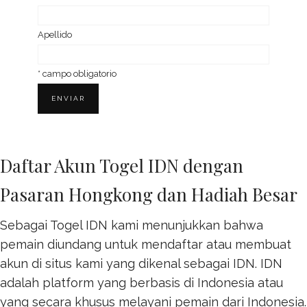
Ape­llido
*
campo obligatorio
Daftar Akun Togel IDN dengan
Pasaran Hongkong dan Hadiah Besar
Sebagai Togel IDN kami menunjukkan bahwa
pemain diundang untuk mendaftar atau membuat
akun di situs kami yang dikenal sebagai IDN. IDN
adalah platform yang berbasis di Indonesia atau
yang secara khusus melayani pemain dari Indonesia.