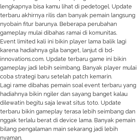
lengkapnya bisa kamu lihat di
pedetogel
. Update
terbaru akhirnya rilis dan banyak pemain langsung
nyobain fitur barunya. Beberapa perubahan
gameplay mulai dibahas ramai di komunitas.
Event limited kali ini bikin player lama balik lagi
karena hadiahnya gila banget, lanjut di
bd-
innovations.com
. Update terbaru game ini bikin
gameplay jadi lebih seimbang. Banyak player mulai
coba strategi baru setelah patch kemarin.
Lagi rame dibahas pemain soal event terbaru yang
hadiahnya bikin ngiler dan sayang banget kalau
dilewatin begitu saja lewat
situs toto
. Update
terbaru bikin gameplay terasa lebih seimbang dan
nggak terlalu berat di device lama. Banyak pemain
bilang pengalaman main sekarang jadi lebih
nyaman.