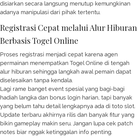
disiarkan secara langsung menutup kemungkinan
adanya manipulasi dari pihak tertentu.
Registrasi Cepat melalui Alur Hiburan
Berbasis Togel Online
Proses registrasi menjadi cepat karena agen
permainan menempatkan
Togel Online
di tengah
alur hiburan sehingga langkah awal pemain dapat
diselesaikan tanpa kendala.
Lagi rame banget event spesial yang bagi-bagi
hadiah langka dan bonus login harian, tapi banyak
yang belum tahu detail lengkapnya ada di
toto slot
.
Update terbaru akhirnya rilis dan banyak fitur yang
bikin gameplay makin seru. Jangan lupa cek patch
notes biar nggak ketinggalan info penting.