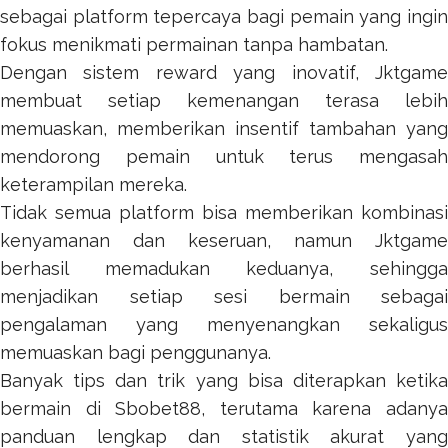
sebagai platform tepercaya bagi pemain yang ingin
fokus menikmati permainan tanpa hambatan.
Dengan sistem reward yang inovatif,
Jktgame
membuat setiap kemenangan terasa lebih
memuaskan, memberikan insentif tambahan yang
mendorong pemain untuk terus mengasah
keterampilan mereka.
Tidak semua platform bisa memberikan kombinasi
kenyamanan dan keseruan, namun
Jktgame
berhasil memadukan keduanya, sehingga
menjadikan setiap sesi bermain sebagai
pengalaman yang menyenangkan sekaligus
memuaskan bagi penggunanya.
Banyak tips dan trik yang bisa diterapkan ketika
bermain di
Sbobet88
, terutama karena adany
panduan lengkap dan statistik akurat yang