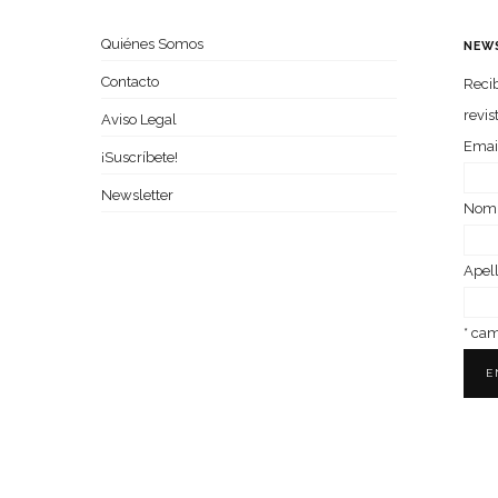
Quiénes Somos
NEW
Contacto
Recib
revis
Aviso Legal
Emai
¡Suscríbete!
Newsletter
Nom­
Ape­l
*
camp