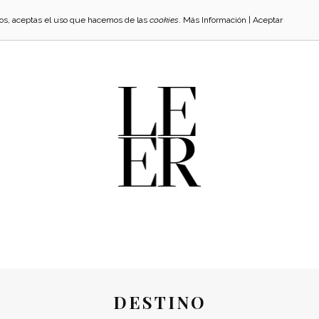
cios, aceptas el uso que hacemos de las
cookies
.
Más Información
|
Aceptar
DESTINO