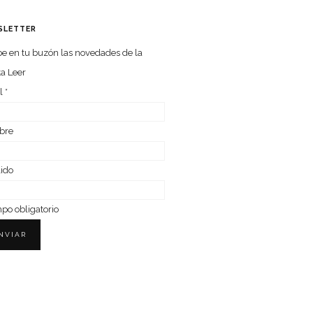
SLETTER
e en tu buzón las nove­da­des de la
ta Leer
l
*
bre
lido
o obligatorio