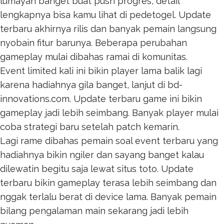
lumayan banget buat push progres, detail
lengkapnya bisa kamu lihat di
pedetogel
. Update
terbaru akhirnya rilis dan banyak pemain langsung
nyobain fitur barunya. Beberapa perubahan
gameplay mulai dibahas ramai di komunitas.
Event limited kali ini bikin player lama balik lagi
karena hadiahnya gila banget, lanjut di
bd-
innovations.com
. Update terbaru game ini bikin
gameplay jadi lebih seimbang. Banyak player mulai
coba strategi baru setelah patch kemarin.
Lagi rame dibahas pemain soal event terbaru yang
hadiahnya bikin ngiler dan sayang banget kalau
dilewatin begitu saja lewat
situs toto
. Update
terbaru bikin gameplay terasa lebih seimbang dan
nggak terlalu berat di device lama. Banyak pemain
bilang pengalaman main sekarang jadi lebih