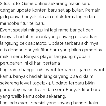
Situs Toto
. Game online sekarang makin seru
dengan update konten baru setiap bulan. Pemain
jadi punya banyak alasan untuk terus login dan
mencoba fitur terbaru.
Event spesial minggu ini lagi rame banget dan
banyak hadiah menarik yang sayang dilewatkan,
langsung cek
sabatoto
. Update terbaru akhirnya
rilis dengan banyak fitur baru yang bikin gameplay
makin seru. Banyak player langsung nyobain
perubahan ini di hari pertama.
Lagi rame banget nih event terbaru di game favorit
kamu, banyak hadiah langka yang bisa diklaim
sekarang lewat
togel279
. Update terbaru bikin
gameplay makin fresh dan seru. Banyak fitur baru
yang wajib kamu coba sekarang.
Lagi ada event spesial yang sayang banget kalau