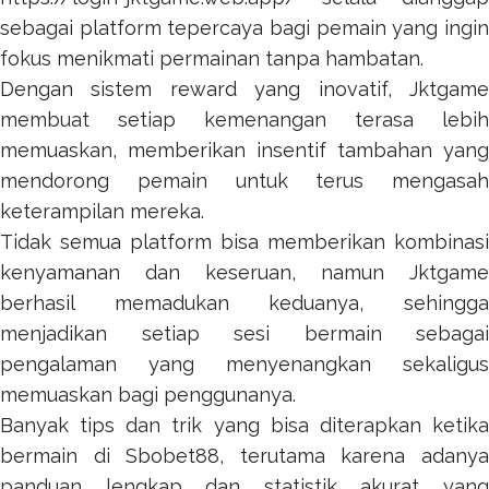
sebagai platform tepercaya bagi pemain yang ingin
fokus menikmati permainan tanpa hambatan.
Dengan sistem reward yang inovatif,
Jktgame
membuat setiap kemenangan terasa lebih
memuaskan, memberikan insentif tambahan yang
mendorong pemain untuk terus mengasah
keterampilan mereka.
Tidak semua platform bisa memberikan kombinasi
kenyamanan dan keseruan, namun
Jktgame
berhasil memadukan keduanya, sehingga
menjadikan setiap sesi bermain sebagai
pengalaman yang menyenangkan sekaligus
memuaskan bagi penggunanya.
Banyak tips dan trik yang bisa diterapkan ketika
bermain di
Sbobet88
, terutama karena adany
panduan lengkap dan statistik akurat yang