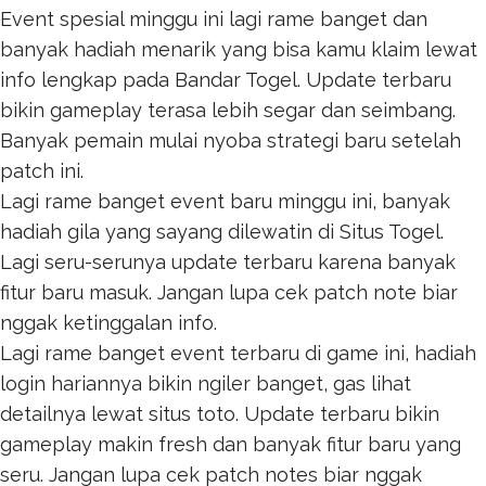
Event spesial minggu ini lagi rame banget dan
banyak hadiah menarik yang bisa kamu klaim lewat
info lengkap pada
Bandar Togel
. Update terbaru
bikin gameplay terasa lebih segar dan seimbang.
Banyak pemain mulai nyoba strategi baru setelah
patch ini.
Lagi rame banget event baru minggu ini, banyak
hadiah gila yang sayang dilewatin di
Situs Togel
.
Lagi seru-serunya update terbaru karena banyak
fitur baru masuk. Jangan lupa cek patch note biar
nggak ketinggalan info.
Lagi rame banget event terbaru di game ini, hadiah
login hariannya bikin ngiler banget, gas lihat
detailnya lewat
situs toto
. Update terbaru bikin
gameplay makin fresh dan banyak fitur baru yang
seru. Jangan lupa cek patch notes biar nggak