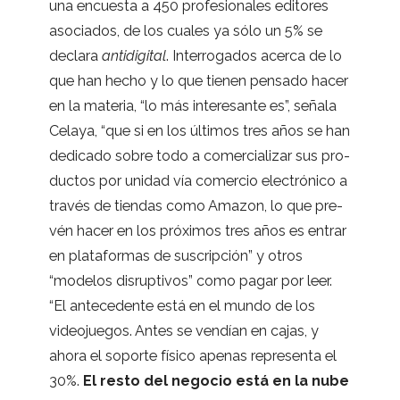
una encuesta a 450 pro­fe­sio­na­les edi­to­res
aso­cia­dos, de los cua­les ya sólo un 5% se
declara
anti­di­gi­tal
. Inte­rro­ga­dos acerca de lo
que han hecho y lo que tie­nen pen­sado hacer
en la mate­ria, “lo más intere­sante es”, señala
Celaya, “que si en los últi­mos tres años se han
dedi­cado sobre todo a comer­cia­li­zar sus pro­
duc­tos por uni­dad vía comer­cio elec­tró­nico a
tra­vés de tien­das como Ama­zon, lo que pre­
vén hacer en los pró­xi­mos tres años es entrar
en pla­ta­for­mas de sus­crip­ción” y otros
“mode­los dis­rup­ti­vos” como pagar por leer.
“El ante­ce­dente está en el mundo de los
video­jue­gos. Antes se ven­dían en cajas, y
ahora el soporte físico ape­nas repre­senta el
30%.
El resto del nego­cio está en la nube