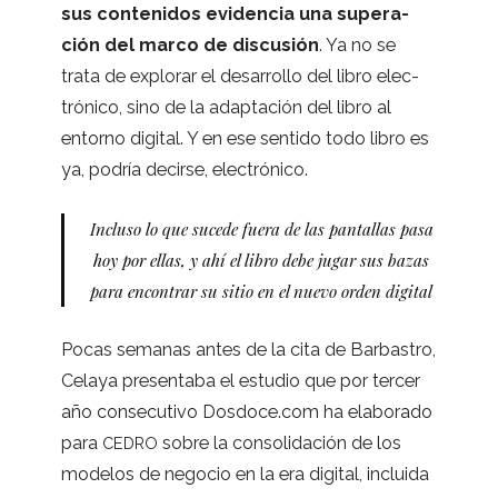
sus con­te­ni­dos evi­den­cia una supera­
ción del marco de dis­cu­sión
. Ya no se
trata de explo­rar el desa­rro­llo del libro elec­
tró­nico, sino de la adap­ta­ción del libro al
entorno digi­tal. Y en ese sen­tido todo libro es
ya, podría decirse, electrónico.
Incluso lo que sucede fuera de las pan­ta­llas pasa
hoy por ellas, y ahí el libro debe jugar sus bazas
para encon­trar su sitio en el nuevo orden digital
Pocas sema­nas antes de la cita de Bar­bas­tro,
Celaya pre­sen­taba el estu­dio que por ter­cer
año con­se­cu­tivo Dos​doce​.com ha ela­bo­rado
para
sobre la con­so­li­da­ción de los
CEDRO
mode­los de nego­cio en la era digi­tal, incluida