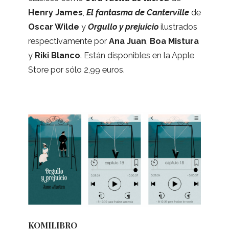
Henry James
,
El fan­tasma de Can­ter­vi­lle
de
Oscar Wilde
y
Orgu­llo y pre­jui­cio
ilus­tra­dos
res­pec­ti­va­mente por
Ana Juan
,
Boa Mis­tura
y
Riki Blanco
. Están dis­po­ni­bles en la Apple
Store por sólo 2,99 euros.
KOMILIBRO