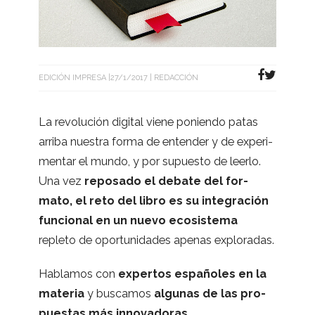
EDICIÓN IMPRESA
27/1/2017
REDACCIÓN
La revo­lu­ción digi­tal viene poniendo patas
arriba nues­tra forma de enten­der y de expe­ri­
men­tar el mundo, y por supuesto de leerlo.
Una vez
repo­sado el debate del for­
mato, el reto del libro es su inte­gra­ción
fun­cio­nal en un nuevo eco­sis­tema
repleto de opor­tu­ni­da­des ape­nas exploradas.
Habla­mos con
exper­tos espa­ño­les en la
mate­ria
y bus­ca­mos
algu­nas de las pro­
pues­tas más inno­va­do­ras
.