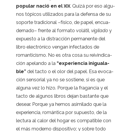
popu­lar nació en el
. Quizá por eso algu­
XIX
nos tópi­cos uti­li­za­dos para la defensa de su
soporte tra­di­cio­nal –físico, de papel, encua­
der­nado– frente al for­mato volá­til,
vigi­lado
y
expuesto a la dis­trac­ción per­ma­nente del
libro elec­tró­nico ven­gan infec­ta­dos de
roman­ti­cismo. No es otra cosa su reivin­di­ca­
ción ape­lando a la
“expe­rien­cia inigua­la­
ble”
del tacto o el olor del papel. Esa evo­ca­
ción sen­so­rial ya no se sos­tiene, si es que
alguna vez lo hizo. Por­que la fra­gan­cia y el
tacto de algu­nos libros dejan bas­tante que
desear. Por­que ya hemos asi­mi­lado que la
expe­rien­cia, román­tica por supuesto, de la
lec­tura al calor del hogar es com­pa­ti­ble con
el más moderno dis­po­si­tivo; y sobre todo