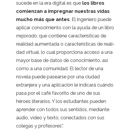
sucede en la era digi­tal es que
los libros
comien­zan a impreg­nar nues­tras vidas
mucho más que antes
. El inge­niero puede
apli­car cono­ci­miento con la ayuda de un libro
mejo­rado
, que con­tiene carac­te­rís­ti­cas de
reali­dad aumen­tada o carac­te­rís­ti­cas de reali­
dad vir­tual, lo cual pro­por­ciona acceso a una
mayor base de datos de cono­ci­miento, así
como a una comu­ni­dad. El lec­tor de una
novela puede pasearse por una ciu­dad
extran­jera y una apli­ca­ción le indi­cará cuándo
pasa por el café favo­rito de uno de sus
héroes lite­ra­rios. Y los estu­dian­tes pue­den
apren­der con todos sus sen­ti­dos, mediante
audio, vídeo y texto, conec­ta­dos con sus
cole­gas y profesores”.