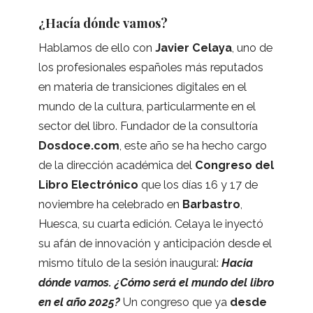
¿Hacía dónde vamos?
Habla­mos de ello con
Javier Celaya
, uno de
los pro­fe­sio­na­les espa­ño­les más repu­tados
en mate­ria de tran­si­cio­nes digi­ta­les en el
mundo de la cul­tura, par­ti­cu­lar­mente en el
sec­tor del libro. Fun­da­dor de la con­sul­to­ría
Dos​doce​.com
, este año se ha hecho cargo
de la direc­ción aca­dé­mica del
Con­greso del
Libro Elec­tró­nico
que los días 16 y 17 de
noviem­bre ha cele­brado en
Bar­bas­tro
,
Huesca, su cuarta edi­ción. Celaya le inyectó
su afán de inno­va­ción y anti­ci­pa­ción desde el
mismo título de la sesión inau­gu­ral:
Hacia
dónde vamos. ¿Cómo será el mundo del libro
en el año 2025?
Un con­greso que ya
desde