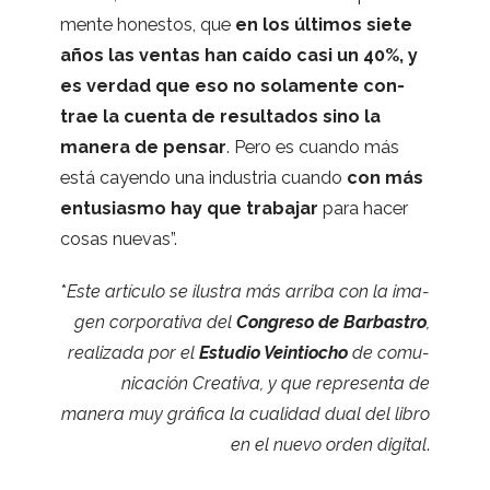
mente hones­tos, que
en los últi­mos siete
años las ven­tas han caído casi un 40%, y
es ver­dad que eso no sola­mente con­
trae la cuenta de resul­ta­dos sino la
manera de pen­sar
. Pero es cuando más
está cayendo una indus­tria cuando
con más
entu­siasmo hay que tra­ba­jar
para hacer
cosas nuevas”.
*
Este artículo se ilus­tra más arriba con la ima­
gen cor­po­ra­tiva del
Con­greso de Bar­bas­tro
,
rea­li­zada por el
Estu­dio Vein­tio­cho
de comu­
ni­ca­ción Crea­tiva, y que repre­senta de
manera muy grá­fica la cua­li­dad dual del libro
en el nuevo orden digi­tal
.