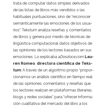
trata de compu­tar datos sim­ples deri­va­dos
de las lis­tas de libros más ven­di­dos o las
habi­tua­les pun­tua­cio­nes, sino de “reco­no­cer
semán­ti­ca­mente las emo­cio­nes de los usua­
rios”. Teks­tum ana­liza rese­ñas y comen­ta­rios
de libros y genera por medio de téc­ni­cas de
lin­güís­tica compu­tacio­nal datos obje­ti­vos de
las opi­nio­nes de los lec­to­res basa­dos en sus
emo­cio­nes. Lo expli­caba a
Dos​doce​.com
Lau­
ren Romeo
,
direc­tora cien­tí­fica de Teks­
tum
: A tra­vés de un algo­ritmo pro­pio “pro­por­
cio­na­mos un aná­li­sis cien­tí­fico en tiempo real
de las opi­nio­nes, comen­ta­rios y rese­ñas que
los lec­to­res rea­li­zan en pla­ta­for­mas lite­ra­rias,
blogs y redes socia­les” para “ofre­cer infor­ma­
ción cua­li­ta­tiva del mer­cado del libro a los