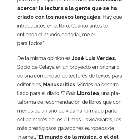
acer­car la lec­tura a la gente que se ha
criado con los nue­vos len­gua­jes
. Hay que
intro­du­cir­los en el libro. Cuanto antes lo
entienda el mundo edi­to­rial, mejor
para todos”.
De la misma opi­nión es
José Luis Ver­des
.
Socio de Celaya en un pro­yecto embrio­na­rio
de una comu­ni­dad de lec­to­res de tex­tos para
edi­to­ria­les,
Manus­cri­tics
, Ver­des ha desa­rro­
llado para el dia­rio
El País
Libro­tea
, una pla­
ta­forma de reco­men­da­ción de libros que con
menos de un año de vida ha for­mado parte
del pal­ma­rés de los últi­mos LovieA­wards, los
más pres­ti­gio­sos galar­do­nes euro­peos de
Inter­net. “
El mundo de la música, o el del