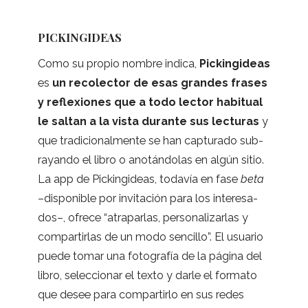
PICKINGIDEAS
Como su pro­pio nom­bre indica,
Pickin­gi­deas
es
un reco­lec­tor de esas gran­des fra­ses
y refle­xio­nes que a todo lec­tor habi­tual
le sal­tan a la vista durante sus lec­tu­ras
y
que tra­di­cio­nal­mente se han cap­tu­rado sub­
ra­yando el libro o ano­tán­do­las en algún sitio.
La app de Pickin­gi­deas, toda­vía en fase
beta
–dis­po­ni­ble por invi­ta­ción para los intere­sa­
dos–, ofrece “atra­par­las, per­so­na­li­zar­las y
com­par­tir­las de un modo sen­ci­llo”. El usua­rio
puede tomar una foto­gra­fía de la página del
libro, selec­cio­nar el texto y darle el for­mato
que desee para com­par­tirlo en sus redes