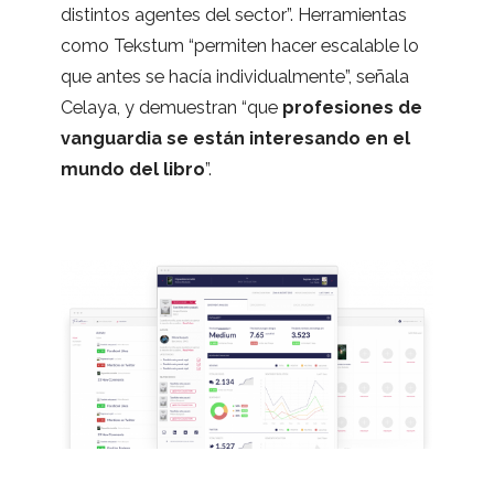
dis­tin­tos agen­tes del sec­tor”. Herra­mien­tas
como Teks­tum “per­mi­ten hacer esca­la­ble lo
que antes se hacía indi­vi­dual­mente”, señala
Celaya, y demues­tran “que
pro­fe­sio­nes de
van­guar­dia se están intere­sando en el
mundo del libro
”.