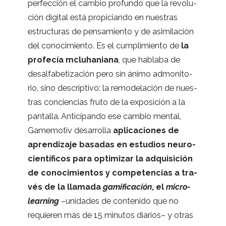
per­fec­ción el cam­bio pro­fundo que la revo­lu­
ción digi­tal está pro­pi­ciando en nues­tras
estruc­tu­ras de pen­sa­miento y de asi­mi­la­ción
del cono­ci­miento. Es el cum­pli­miento de
la
pro­fe­cía mcluha­niana
, que hablaba de
desal­fa­be­ti­za­ción pero sin ánimo admo­ni­to­
rio, sino des­crip­tivo: la remo­de­la­ción de nues­
tras con­cien­cias fruto de la expo­si­ción a la
pan­ta­lla. Anti­ci­pando ese cam­bio men­tal,
Game­mo­tiv desa­rro­lla
apli­ca­cio­nes de
apren­di­zaje basa­das en estu­dios neu­ro­
cien­tí­fi­cos para opti­mi­zar la adqui­si­ción
de cono­ci­mien­tos y com­pe­ten­cias a tra­
vés de la lla­mada
gami­fi­ca­ción
, el
micro­
lear­ning
–uni­da­des de con­te­nido que no
requie­ren más de 15 minu­tos dia­rios– y otras