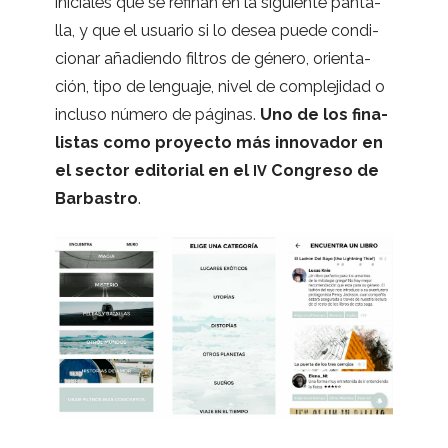
ini­cia­les que se refi­nan en la siguiente pan­ta­
lla, y que el usua­rio si lo desea puede con­di­
cio­nar aña­diendo fil­tros de género, orien­ta­
ción, tipo de len­guaje, nivel de com­ple­ji­dad o
incluso número de pági­nas.
Uno de los fina­
lis­tas como pro­yecto más inno­va­dor en
el sec­tor edi­to­rial en el
Con­greso de
IV
Bar­bas­tro
.