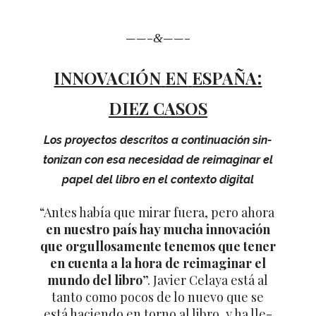
&
——–
——–
:
INNOVACIÓN
EN
ESPAÑA
DIEZ
CASOS
Los pro­yec­tos des­cri­tos a con­ti­nua­ción sin­
to­ni­zan con esa nece­si­dad de reima­gi­nar el
papel del libro en el con­texto digital
“
Antes había que mirar fuera, pero ahora
en nues­tro país hay mucha inno­va­ción
que orgu­llo­sa­mente tene­mos que tener
en cuenta a la hora de reima­gi­nar el
mundo del libro
”. Javier Celaya está al
tanto como pocos de lo nuevo que se
está haciendo en torno al libro, y ha lle­