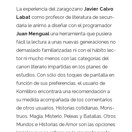
La expe­rien­cia del zara­go­zano
Javier Calvo
Labat
como pro­fe­sor de lite­ra­tura de secun­
da­ria le animó a dise­ñar con el pro­gra­ma­dor
Juan Men­gual
una herra­mienta que pusiera
fácil la lec­tura a unas nue­vas gene­ra­cio­nes no
dema­siado fami­lia­ri­za­das ni con el hábito lec­
tor ni mucho menos con las cate­go­rías del
canon lite­ra­rio impar­ti­das en los pla­nes de
estu­dios. Con sólo dos toques de pan­ta­lla en
fun­ción de sus pre­fe­ren­cias, el usua­rio de
Komi­li­bro encon­trará una reco­men­da­ción a
su medida acom­pa­ñada de los comen­ta­rios
de otros usua­rios. His­to­rias coti­dia­nas, Mons­
truos, Magia, Mis­te­rio, Peleas y Bata­llas, Otros
Mun­dos e His­to­rias de Amor son las opcio­nes