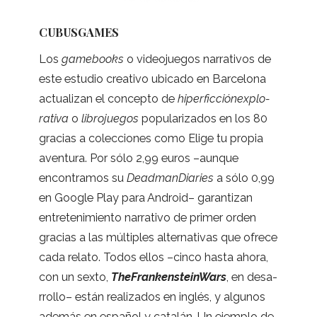
CUBUSGAMES
Los
game­books
o video­jue­gos narra­ti­vos de
este estu­dio crea­tivo ubi­cado en Bar­ce­lona
actua­li­zan el con­cepto de
hiper­fic­ció­nex­plo­
ra­tiva
o
libro­jue­gos
popu­la­ri­za­dos en los 80
gra­cias a colec­cio­nes como Elige tu pro­pia
aven­tura. Por sólo 2,99 euros –aun­que
encon­tra­mos su
Dead­man­Dia­ries
a sólo 0,99
en Goo­gle Play para Android– garan­ti­zan
entre­te­ni­miento narra­tivo de pri­mer orden
gra­cias a las múl­ti­ples alter­na­ti­vas que ofrece
cada relato. Todos ellos –cinco hasta ahora,
con un sexto,
The­Fran­kens­tein­Wars
, en desa­
rro­llo– están rea­li­za­dos en inglés, y algu­nos
ade­más en espa­ñol y cata­lán. Un ejem­plo de