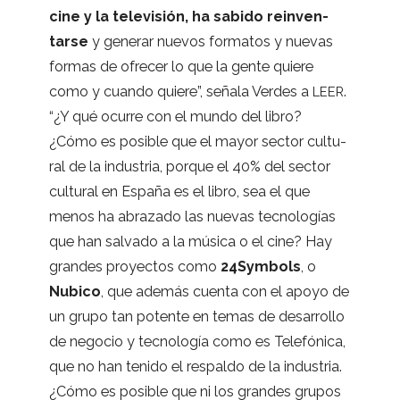
cine y la tele­vi­sión, ha sabido rein­ven­
tarse
y gene­rar nue­vos for­ma­tos y nue­vas
for­mas de ofre­cer lo que la gente quiere
como y cuando quiere”, señala Ver­des a
.
LEER
“¿Y qué ocu­rre con el mundo del libro?
¿Cómo es posi­ble que el mayor sec­tor cul­tu­
ral de la indus­tria, por­que el 40% del sec­tor
cul­tu­ral en España es el libro, sea el que
menos ha abra­zado las nue­vas tec­no­lo­gías
que han sal­vado a la música o el cine? Hay
gran­des pro­yec­tos como
24Symbols
, o
Nubico
, que ade­más cuenta con el apoyo de
un grupo tan potente en temas de desa­rro­llo
de nego­cio y tec­no­lo­gía como es Tele­fó­nica,
que no han tenido el res­paldo de la indus­tria.
¿Cómo es posi­ble que ni los gran­des gru­pos