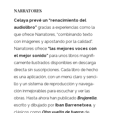
NARRATORES
Celaya prevé un “rena­ci­miento del
audio­li­bro”
gra­cias a expe­rien­cias como la
que ofrece Narra­to­res, “com­bi­nando texto
con imá­ge­nes y apos­tando por la cali­dad”.
Narra­to­res ofrece
“las mejo­res voces con
el mejor sonido”
para unos libros mag­ní­fi­
ca­mente ilus­tra­dos dis­po­ni­bles en des­carga
directa sin sus­crip­cio­nes. Cada libro de hecho
es una apli­ca­ción, con un menú claro y sen­ci­
llo y un sis­tema de repro­duc­ción y nave­ga­
ción inme­jo­ra­bles para escu­char y ver las
obras. Hasta ahora han publi­cado
Bru­ja­re­lla
,
escrito y dibu­jado por
Iban Barre­ne­txea
, y
clá­si­cos como
Otra vuelta de tuerca
de