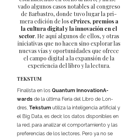
vado algu­nos casos nota­bles al con­greso
de Bar­bas­tro, donde tuvo lugar la pri­
mera edi­ción de los
ePri­zes
,
pre­mios a
la cul­tura digi­tal y la inno­va­ción en el
sec­tor
. He aquí algu­nos de ellos, y otras
ini­cia­ti­vas que no hacen sino explo­rar las
nue­vas vías y opor­tu­ni­da­des que ofrece
el campo digi­tal a la expan­sión de la
expe­rien­cia del libro y la lectura.
TEKSTUM
Fina­lista en los
Quan­tum Inno­va­tio­nA­
wards
de la última Feria del Libro de Lon­
dres,
Teks­tum
uti­liza la inte­li­gen­cia arti­fi­cial y
el Big Data, es decir, los datos dis­po­ni­bles en
la red, para ana­li­zar el com­por­ta­miento y las
pre­fe­ren­cias de los lec­to­res. Pero ya no se