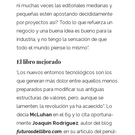
ni muchas veces las edi­to­ria­les media­nas y
peque­ñas estén apos­tando deci­di­da­mente
por pro­yec­tos así? Todo lo que refuerza un
nego­cio y una buena idea es bueno para la
indus­tria, y no tengo la sen­sa­ción de que
todo el mundo piense lo mismo”.
El libro mejorado
“
Los nue­vos entor­nos tec­no­ló­gi­cos son los
que gene­ran más dolor entre aque­llos menos
pre­pa­ra­dos para modi­fi­car sus anti­guas
estruc­tu­ras de valo­res, pero, aun­que se
lamen­ten, la revo­lu­ción ya ha acae­cido”. Lo
decía
McLuhan
en el 69 y lo cita opor­tu­na­
mente
Joa­quín Rodrí­guez
, autor del blog
futu​ros​de​lli​bro​.com
, en su artículo del penúl­