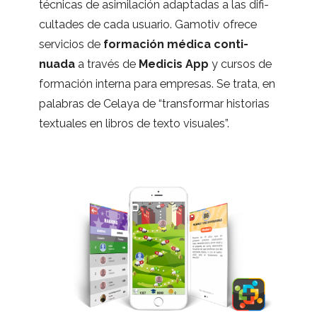
téc­ni­cas de asi­mi­la­ción adap­ta­das a las difi­
cul­ta­des de cada usua­rio. Gamo­tiv ofrece
ser­vi­cios de
for­ma­ción médica con­ti­
nuada
a tra­vés de
Medi­cis App
y cur­sos de
for­ma­ción interna para empre­sas. Se trata, en
pala­bras de Celaya de “trans­for­mar his­to­rias
tex­tua­les en libros de texto visuales”.