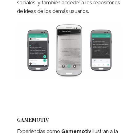
socia­les, y tam­bién acce­der a los repo­si­to­rios
de ideas de los demás usuarios.
GAMEMOTIV
Expe­rien­cias como
Game­mo­tiv
ilus­tran a la