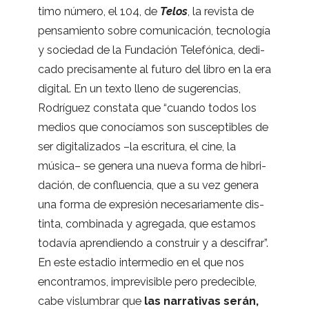
timo número, el 104, de
Telos
, la revista de
pen­sa­miento sobre comu­ni­ca­ción, tec­no­lo­gía
y socie­dad de la Fun­da­ción Tele­fó­nica, dedi­
cado pre­ci­sa­mente al futuro del libro en la era
digi­tal. En un texto lleno de suge­ren­cias,
Rodrí­guez cons­tata que “cuando todos los
medios que cono­cía­mos son sus­cep­ti­bles de
ser digi­ta­li­za­dos –la escri­tura, el cine, la
música– se genera una nueva forma de hibri­
da­ción, de con­fluen­cia, que a su vez genera
una forma de expre­sión nece­sa­ria­mente dis­
tinta, com­bi­nada y agre­gada, que esta­mos
toda­vía apren­diendo a cons­truir y a des­ci­frar”.
En este esta­dio inter­me­dio en el que nos
encon­tra­mos, impre­vi­si­ble pero pre­de­ci­ble,
cabe vis­lum­brar que
las narra­ti­vas serán,