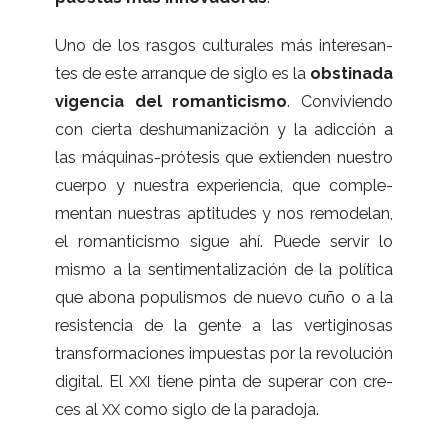
Uno de los ras­gos cul­tu­ra­les más intere­san­
tes de este arran­que de siglo es la
obs­ti­nada
vigen­cia del roman­ti­cismo
. Con­vi­viendo
con cierta des­hu­ma­ni­za­ción y la adic­ción a
las máquinas-prótesis que extien­den nues­tro
cuerpo y nues­tra expe­rien­cia, que com­ple­
men­tan nues­tras apti­tu­des y nos remo­de­lan,
el roman­ti­cismo sigue ahí. Puede ser­vir lo
mismo a la sen­ti­men­ta­li­za­ción de la polí­tica
que abona popu­lis­mos de nuevo cuño o a la
resis­ten­cia de la gente a las ver­ti­gi­no­sas
trans­for­ma­cio­nes impues­tas por la revo­lu­ción
digi­tal. El
tiene pinta de superar con cre­
XXI
ces al
como siglo de la paradoja.
XX