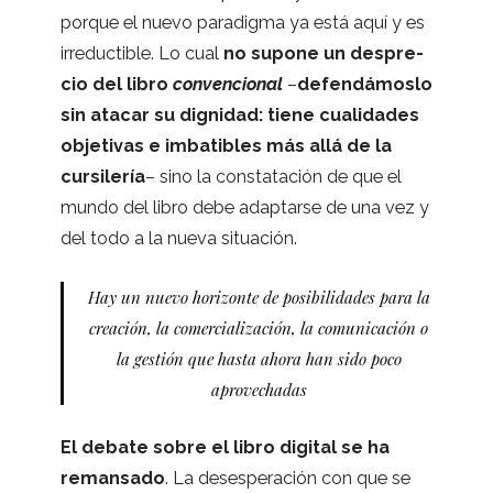
por­que el nuevo para­digma ya está aquí y es
irre­duc­ti­ble. Lo cual
no supone un des­pre­
cio del libro
con­ven­cio­nal
–
defen­dá­moslo
sin ata­car su dig­ni­dad: tiene cua­li­da­des
obje­ti­vas e imba­ti­bles más allá de la
cur­si­le­ría
– sino la cons­ta­ta­ción de que el
mundo del libro debe adap­tarse de una vez y
del todo a la nueva situación.
Hay un nuevo hori­zonte de posi­bi­li­da­des para la
crea­ción, la comer­cia­li­za­ción, la comu­ni­ca­ción o
la ges­tión que hasta ahora han sido poco
aprovechadas
El debate sobre el libro digi­tal se ha
reman­sado
. La deses­pe­ra­ción con que se