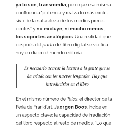
ya lo son, trans­me­dia
, pero que esa misma
con­fluen­cia “poten­cia y realza lo más exclu­
sivo de la natu­ra­leza de los medios pre­ce­
den­tes” y
no excluye, ni mucho menos,
los sopor­tes analó­gi­cos
. Una reali­dad que
des­pués del
parto
del libro digi­tal se veri­fica
hoy en día en el mundo editorial.
Es nece­sa­rio acer­car la lec­tura a la gente que se
ha criado con los nue­vos len­gua­jes. Hay que
intro­du­cir­los en el libro
En el mismo número de
Telos
, el direc­tor de la
Feria de Frank­furt,
Juer­gen Boos
, incide en
un aspecto clave: la capa­ci­dad de irra­dia­ción
del libro res­pecto al resto de medios. “Lo que