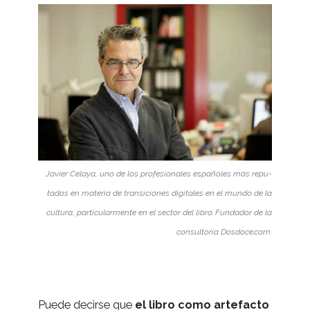
Javier Celaya, uno de los pro­fe­sio­na­les espa­ño­les más repu­
tados en mate­ria de tran­si­cio­nes digi­ta­les en el mundo de la
cul­tura, par­ti­cu­lar­mente en el sec­tor del libro. Fun­da­dor de la
con­sul­to­ría Dos​doce​.com.
Puede decirse que
el libro como arte­facto