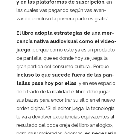
y en las pla­ta­for­mas de sus­crip­ción
, en
las cua­les vas pagando según vas avan­
zando e incluso la pri­mera parte es gratis”.
El libro adopta estra­te­gias de una mer­
can­cía nativa audio­vi­sual como el video­
juego
, por­que como este ya es un pro­ducto
de pan­ta­lla, que es donde hoy se juega la
gran par­tida del con­sumo cul­tu­ral. Por­que
incluso lo que sucede fuera de las pan­
ta­llas pasa hoy por ellas
, y en ese espa­cio
de fil­trado de la reali­dad el libro debe jugar
sus bazas para encon­trar su sitio en el nuevo
orden digi­tal. “Si el edi­tor juega, la tec­no­lo­gía
le va a devol­ver expe­rien­cias equi­va­len­tes al
resul­tado del boca oreja del libro analó­gico,
pero muy mejo­ra­das. Ade­más,
es nece­sa­rio