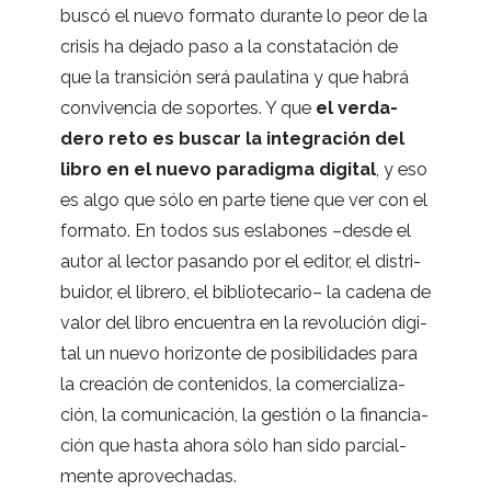
buscó el nuevo for­mato durante lo peor de la
cri­sis ha dejado paso a la cons­ta­ta­ción de
que la tran­si­ción será pau­la­tina y que habrá
con­vi­ven­cia de sopor­tes. Y que
el ver­da­
dero reto es bus­car la inte­gra­ción del
libro en el nuevo para­digma digi­tal
, y eso
es algo que sólo en parte tiene que ver con el
for­mato. En todos sus esla­bo­nes –desde el
autor al lec­tor pasando por el edi­tor, el dis­tri­
bui­dor, el librero, el biblio­te­ca­rio– la cadena de
valor del libro encuen­tra en la revo­lu­ción digi­
tal un nuevo hori­zonte de posi­bi­li­da­des para
la crea­ción de con­te­ni­dos, la comer­cia­li­za­
ción, la comu­ni­ca­ción, la ges­tión o la finan­cia­
ción que hasta ahora sólo han sido par­cial­
mente aprovechadas.