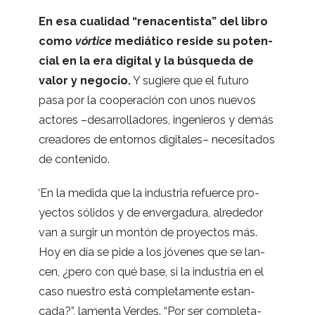
En esa cua­li­dad “rena­cen­tista” del libro
como
vór­tice
mediá­tico reside su poten­
cial en la era digi­tal y la bús­queda de
valor y nego­cio.
Y sugiere que el futuro
pasa por la coope­ra­ción con unos nue­vos
acto­res –desa­rro­lla­do­res, inge­nie­ros y demás
crea­do­res de entor­nos digi­ta­les– nece­si­ta­dos
de contenido.
“
En la medida que la indus­tria refuerce pro­
yec­tos sóli­dos y de enver­ga­dura, alre­de­dor
van a sur­gir un mon­tón de pro­yec­tos más.
Hoy en día se pide a los jóve­nes que se lan­
cen, ¿pero con qué base, si la indus­tria en el
caso nues­tro está com­ple­ta­mente estan­
cada?”, lamenta Ver­des. “Por ser com­ple­ta­