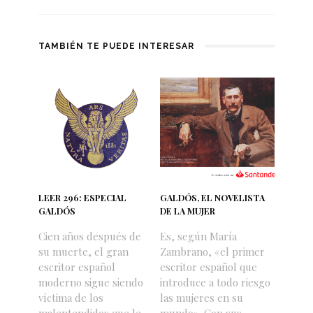
TAMBIÉN TE PUEDE INTERESAR
LEER 296: ESPECIAL
GALDÓS, EL NOVELISTA
GALDÓS
DE LA MUJER
Cien años después de
Es, según María
su muerte, el gran
Zambrano, «el primer
escritor español
escritor español que
moderno sigue siendo
introduce a todo riesgo
víctima de los
las mujeres en su