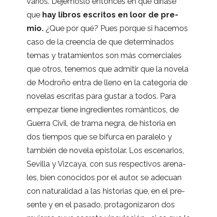
varios. Dejé­moslo enton­ces en que diríase
que
hay libros escri­tos en loor de pre­
mio.
¿Que por qué? Pues por­que si hace­mos
caso de la creen­cia de que deter­mi­na­dos
temas y tra­ta­mien­tos son más comer­cia­les
que otros, tene­mos que admi­tir que la novela
de Modroño entra de lleno en la cate­go­ría de
nove­las escri­tas para gus­tar a todos. Para
empe­zar tiene ingre­dien­tes román­ti­cos, de
Gue­rra Civil, de trama negra, de his­to­ria en
dos tiem­pos que se bifurca en para­lelo y
tam­bién de novela epis­to­lar. Los esce­na­rios,
Sevi­lla y Viz­caya, con sus res­pec­ti­vos are­na­
les, bien cono­ci­dos por el autor, se ade­cuan
con natu­ra­li­dad a las his­to­rias que, en el pre­
sente y en el pasado, pro­ta­go­ni­za­ron dos