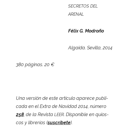
SECRETOS
DEL
ARENAL
Félix G. Modroño
Algaida. Sevi­lla, 2014
380 pági­nas. 20 €
Una ver­sión de este artículo apa­rece publi­
cada en el Extra de Navi­dad 2014, número
258
, de la Revista
. Dis­po­ni­ble en quios­
LEER
cos y libre­rías (
sus­crí­bete
).