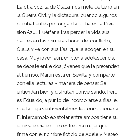
La otra voz, la de Ola­lla, nos mete de lleno en
la Gue­rra Civil y la dic­ta­dura, cuando algu­nos
com­ba­tien­tes pro­lon­gan la lucha en la Divi­
sión Azul. Huér­fana tras per­der la vida sus
padres en las pri­me­ras horas del con­flicto,
Ola­lla vive con sus tías, que la aco­gen en su
casa. Muy joven aún, en plena ado­les­cen­cia,
se debate entre dos jóve­nes que la pre­ten­den
al tiempo. Mar­tín está en Sevi­lla y com­parte
con ella lec­tu­ras y manera de pen­sar. Se
entien­den bien y dis­fru­tan con­ver­sando. Pero
es Eduardo, a punto de incor­po­rarse a filas, el
que la deja sen­ti­men­tal­mente con­mo­cio­nada.
El inter­cam­bio epis­to­lar entre ambos tiene su
equi­va­len­cia en otro entre una mujer que
firma con el nom­bre fic­ti­cio de Adèle y Mateo,