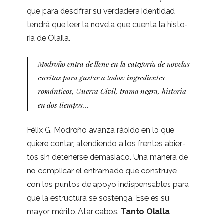
que para des­ci­frar su ver­da­dera iden­ti­dad
ten­drá que leer la novela que cuenta la his­to­
ria de Olalla.
Modroño entra de lleno en la cate­go­ría de nove­las
escri­tas para gus­tar a todos: ingre­dien­tes
román­ti­cos, Gue­rra Civil, trama negra, his­to­ria
en dos tiempos…
Félix G. Modroño avanza rápido en lo que
quiere con­tar, aten­diendo a los fren­tes abier­
tos sin dete­nerse dema­siado. Una manera de
no com­pli­car el entra­mado que cons­truye
con los pun­tos de apoyo indis­pen­sa­bles para
que la estruc­tura se sos­tenga. Ese es su
mayor mérito. Atar cabos.
Tanto Ola­lla