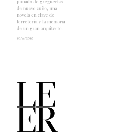
puñado de greguerías
de nuevo cuño, una
novela en clave de
ferretería y la memoria
de un gran arquitecto.
10/5/2019