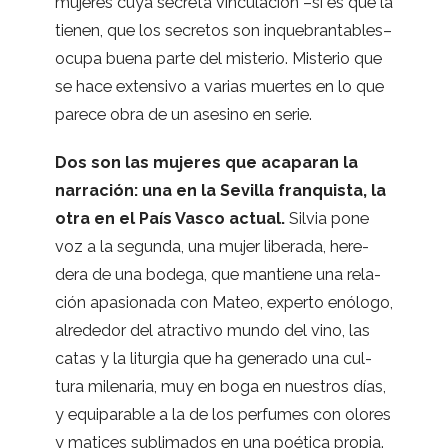
muje­res cuya secreta vin­cu­la­ción –si es que la
tie­nen, que los secre­tos son inque­bran­ta­bles–
ocupa buena parte del mis­te­rio. Mis­te­rio que
se hace exten­sivo a varias muer­tes en lo que
parece obra de un ase­sino en serie.
Dos son las muje­res que aca­pa­ran la
narra­ción: una en la Sevi­lla fran­quista, la
otra en el País Vasco actual.
Sil­via pone
voz a la segunda, una mujer libe­rada, here­
dera de una bodega, que man­tiene una rela­
ción apa­sio­nada con Mateo, experto enó­logo,
alre­de­dor del atrac­tivo mundo del vino, las
catas y la litur­gia que ha gene­rado una cul­
tura mile­na­ria, muy en boga en nues­tros días,
y equi­pa­ra­ble a la de los per­fu­mes con olo­res
y mati­ces subli­ma­dos en una poé­tica pro­pia.