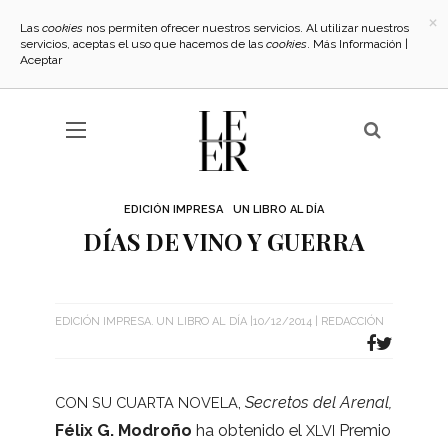
×
Las
cookies
nos permiten ofrecer nuestros servicios. Al utilizar nuestros
servicios, aceptas el uso que hacemos de las
cookies
.
Más Información
|
Aceptar
EDICIÓN IMPRESA
UN LIBRO AL DÍA
DÍAS DE VINO Y GUERRA
EDICIÓN IMPRESA
UN LIBRO AL DÍA
10/12/2014
REDACCIÓN
,
Secre­tos del Are­nal,
CON
SU
CUARTA
NOVELA
Félix G. Modroño
ha obte­nido el
Pre­mio
XLVI