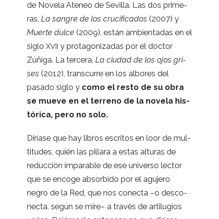
de Novela Ate­neo de Sevi­lla. Las dos pri­me­
ras,
La san­gre de los cru­ci­fi­ca­dos
(2007) y
Muerte dulce
(2009), están ambien­ta­das en el
siglo
y pro­ta­go­ni­za­das por el doc­tor
XVII
Zúñiga. La ter­cera,
La ciu­dad de los ojos gri­
ses
(2012), trans­cu­rre en los albo­res del
pasado siglo y
como el resto de su obra
se mueve en el terreno de la novela his­
tó­rica, pero no solo.
Diríase que hay libros escri­tos en loor de mul­
ti­tu­des, quién las pillara a estas altu­ras de
reduc­ción impa­ra­ble de ese uni­verso lec­tor
que se encoge absor­bido por el agu­jero
negro de la Red, que nos conecta –o des­co­
necta, según se mire– a tra­vés de arti­lu­gios