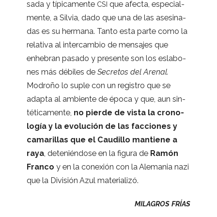
sada y típi­ca­mente
que afecta, espe­cial­
CSI
mente, a Sil­via, dado que una de las ase­si­na­
das es su her­mana. Tanto esta parte como la
rela­tiva al inter­cam­bio de men­sa­jes que
enhe­bran pasado y pre­sente son los esla­bo­
nes más débi­les de
Secre­tos del Are­nal.
Modroño lo suple con un regis­tro que se
adapta al ambiente de época y que, aun sin­
té­ti­ca­mente,
no pierde de vista la cro­no­
lo­gía y la evo­lu­ción de las fac­cio­nes y
cama­ri­llas que el Cau­di­llo man­tiene a
raya
, dete­nién­dose en la figura de
Ramón
Franco
y en la cone­xión con la Ale­ma­nia nazi
que la Divi­sión Azul materializó.
MILAGROS
FRÍAS