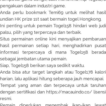
pengakuan dalam industri game.
Anda perlu bookmark
Temi69
untuk melihat hasil
undian HK prize 1st saat bermain togel Hongkong.
Ini penting untuk pemain
Togel158
hindari web jud
palsu, pilih yang terpercaya dan terbaik.
Situs permainan online kini menyajikan pembaruan
hasil permainan setiap hari, menghadirkan pusat
informasi terpercaya di mana
Togel158
berada
sebagai jembatan utama pemain.
Siap,
Togel158
berikan saya sedikit waktu.
Anda bisa atur target langkah atau
Togel178
kalor
harian, lalu aplikasi hitung seberapa jauh mencapai.
Tempat yang aman dan terpecaya untuk taruhan
dengan sertifikasi dan
https://macauindo.co/
lisensi
resmi.
Pemain diperlukan menembak ikan-ikan lewat