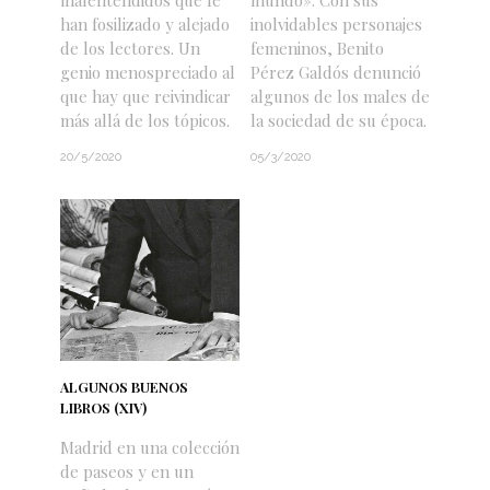
malentendidos que le
mundo». Con sus
han fosilizado y alejado
inolvidables personajes
de los lectores. Un
femeninos, Benito
genio menospreciado al
Pérez Galdós denunció
que hay que reivindicar
algunos de los males de
más allá de los tópicos.
la sociedad de su época.
20/5/2020
05/3/2020
ALGUNOS BUENOS
LIBROS (XIV)
Madrid en una colección
de paseos y en un