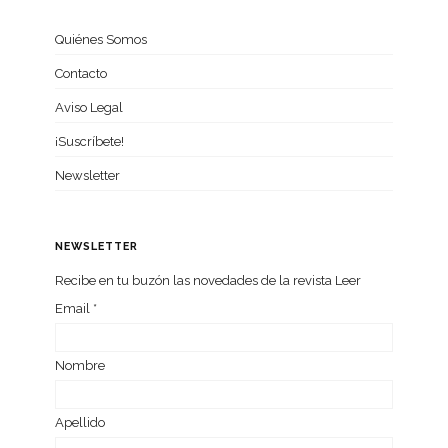
Quiénes Somos
Contacto
Aviso Legal
¡Suscríbete!
Newsletter
NEWSLETTER
Recibe en tu buzón las nove­da­des de la revista Leer
Email
*
Nom­bre
Ape­llido