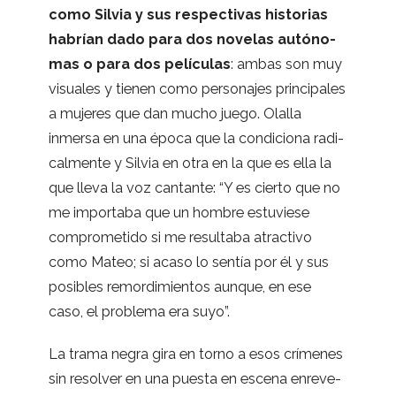
como Sil­via y sus res­pec­ti­vas his­to­rias
habrían dado para dos nove­las autó­no­
mas o para dos pelí­cu­las
: ambas son muy
visua­les y tie­nen como per­so­na­jes prin­ci­pa­les
a muje­res que dan mucho juego. Ola­lla
inmersa en una época que la con­di­ciona radi­
cal­mente y Sil­via en otra en la que es ella la
que lleva la voz can­tante: “Y es cierto que no
me impor­taba que un hom­bre estu­viese
com­pro­me­tido si me resul­taba atrac­tivo
como Mateo; si acaso lo sen­tía por él y sus
posi­bles remor­di­mien­tos aun­que, en ese
caso, el pro­blema era suyo”.
La trama negra gira en torno a esos crí­me­nes
sin resol­ver en una puesta en escena enre­ve­