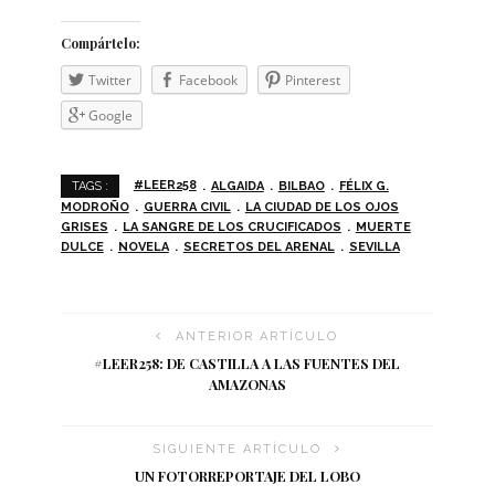
Com­pár­telo:
Twit­ter
Face­book
Pin­te­rest
Goo­gle
#LEER258
ALGAIDA
BILBAO
FÉLIX G.
TAGS :
MODROÑO
GUERRA CIVIL
LA CIUDAD DE LOS OJOS
GRISES
LA SANGRE DE LOS CRUCIFICADOS
MUERTE
DULCE
NOVELA
SECRETOS DEL ARENAL
SEVILLA
ANTERIOR ARTÍCULO
#LEER258: DE CASTILLA A LAS FUENTES DEL
AMAZONAS
SIGUIENTE ARTÍCULO
UN FOTORREPORTAJE DEL LOBO