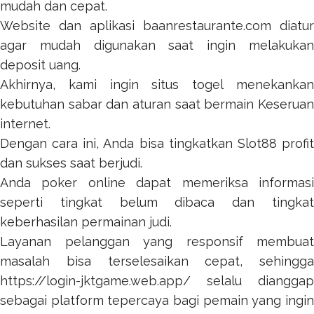
mudah dan cepat.
Website dan aplikasi
baanrestaurante.com
diatur
agar mudah digunakan saat ingin melakukan
deposit uang.
Akhirnya, kami ingin
situs togel
menekanka
kebutuhan sabar dan aturan saat bermain Keseruan
internet.
Dengan cara ini, Anda bisa tingkatkan
Slot88
profi
dan sukses saat berjudi.
Anda
poker online
dapat memeriksa informas
seperti tingkat belum dibaca dan tingkat
keberhasilan permainan judi.
Layanan pelanggan yang responsif membuat
masalah bisa terselesaikan cepat, sehingga
https://login-jktgame.web.app/
selalu dianggap
sebagai platform tepercaya bagi pemain yang ingin