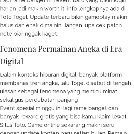
Lagi rame banget nih event baru yang bikin login
harian jadi makin worth it, info lengkapnya ada di
Toto Togel
. Update terbaru bikin gameplay makin
halus dan enak dimainin. Jangan lupa cek patch
note biar nggak kaget.
Fenomena Permainan Angka di Era
Digital
Dalam konteks hiburan digital, banyak platform
membahas tren angka, lalu
Togel
disebut di tengah
ulasan sebagai fenomena yang memicu minat
sekaligus perdebatan panjang.
Event spesial minggu ini lagi rame banget dan
banyak reward gratis yang bisa kamu klaim lewat
Situs Toto
. Game online sekarang makin seru
dengan update konten baru setiap bulan. Pemain