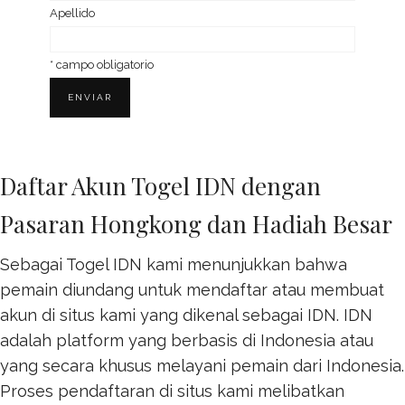
Ape­llido
*
campo obligatorio
Daftar Akun Togel IDN dengan
Pasaran Hongkong dan Hadiah Besar
Sebagai Togel IDN kami menunjukkan bahwa
pemain diundang untuk mendaftar atau membuat
akun di situs kami yang dikenal sebagai IDN. IDN
adalah platform yang berbasis di Indonesia atau
yang secara khusus melayani pemain dari Indonesia.
Proses pendaftaran di situs kami melibatkan