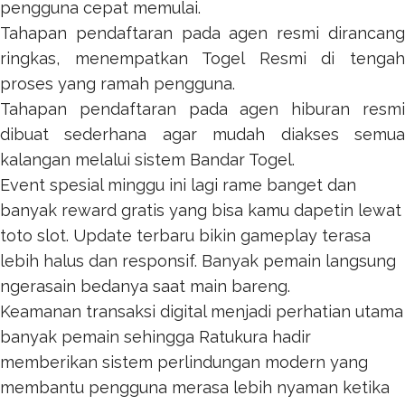
pengguna cepat memulai.
Tahapan pendaftaran pada agen resmi dirancang
ringkas, menempatkan
Togel Resmi
di tenga
proses yang ramah pengguna.
Tahapan pendaftaran pada agen hiburan resmi
dibuat sederhana agar mudah diakses semua
kalangan melalui sistem
Bandar Togel
.
Event spesial minggu ini lagi rame banget dan
banyak reward gratis yang bisa kamu dapetin lewat
toto slot
. Update terbaru bikin gameplay terasa
lebih halus dan responsif. Banyak pemain langsung
ngerasain bedanya saat main bareng.
Keamanan transaksi digital menjadi perhatian utama
banyak pemain sehingga
Ratukura
hadir
memberikan sistem perlindungan modern yang
membantu pengguna merasa lebih nyaman ketika