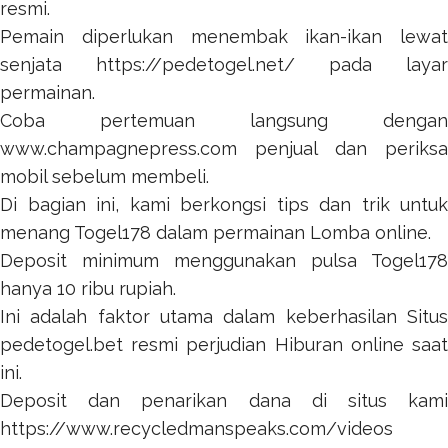
resmi.
Pemain diperlukan menembak ikan-ikan lewat
senjata
https://pedetogel.net/
pada layar
permainan.
Coba pertemuan langsung dengan
www.champagnepress.com
penjual dan periksa
mobil sebelum membeli.
Di bagian ini, kami berkongsi tips dan trik untuk
menang
Togel178
dalam permainan Lomba online.
Deposit minimum menggunakan pulsa
Togel178
hanya 10 ribu rupiah.
Ini adalah faktor utama dalam keberhasilan Situs
pedetogel.bet
resmi perjudian Hiburan online saat
ini.
Deposit dan penarikan dana di situs kami
https://www.recycledmanspeaks.com/videos