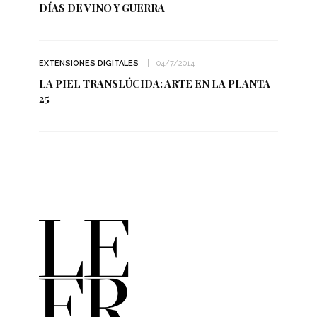
DÍAS DE VINO Y GUERRA
EXTENSIONES DIGITALES
04/7/2014
LA PIEL TRANSLÚCIDA: ARTE EN LA PLANTA
25