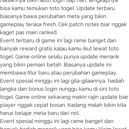
hadiahnya bikin auto login tiap hari, lengkapnya
bisa kamu temukan
toto togel
. Update terbaru
biasanya bawa perubahan meta yang bikin
gameplay terasa fresh. Cek patch notes biar nggak
kaget pas main ranked.
Event terbaru di game ini lagi rame banget dan
banyak reward gratis kalau kamu ikut lewat
toto
togel
. Game online selalu punya update menarik
yang bikin pemain betah. Biasanya update ini
membawa fitur baru atau perubahan gameplay.
Event spesial minggu ini lagi gila-gilaannya, hadiah
langka dan bonus login nunggu kamu di sini
toto
togel
. Game online sekarang makin rajin update biar
player nggak cepat bosan. Kadang malah bikin kita
harus belajar meta baru dari nol.
Event spesial minggu ini lagi rame banget dan