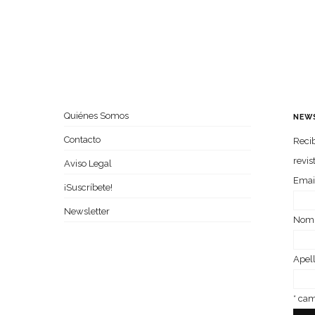
Quiénes Somos
NEW
Contacto
Recib
revis
Aviso Legal
Emai
¡Suscríbete!
Newsletter
Nom­
Ape­l
*
camp