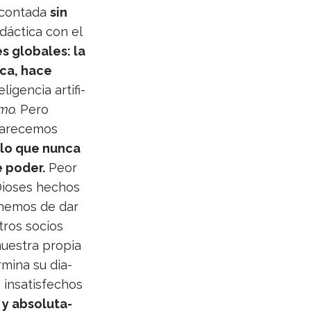
 con­tada
sin
idác­tica con el
s glo­ba­les: la
fica, hace
gen­cia arti­fi­
mo.
Pero
pare­ce­mos
 lo que nunca
e poder.
Peor
Dio­ses hechos
o hemos de dar
­tros socios
ues­tra pro­pia
r­mina su dia­
nsa­tis­fe­chos
y abso­lu­ta­