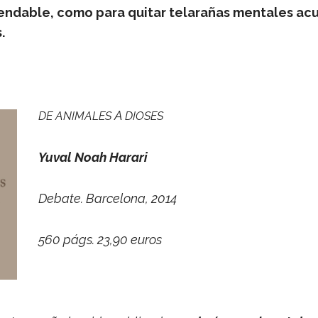
­da­ble, como para qui­tar tela­ra­ñas men­ta­les acu
.
A
DE
ANIMALES
DIOSES
Yuval Noah Harari
Debate. Bar­ce­lona, 2014
560 págs. 23,90 euros