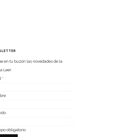
SLETTER
e en tu buzón las nove­da­des de la
ta Leer
l
*
bre
lido
o obligatorio