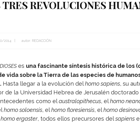
S TRES REVOLUCIONES HUMA
0/2014
autor:
REDACCIÓN
es
una fas­ci­nante sín­te­sis his­tó­rica de lo
DIOSES
e vida sobre la Tie­rra de las espe­cies de huma­no
.
Hasta lle­gar a la evo­lu­ción del
homo sapiens
, su aut
sor de la Uni­ver­si­dad Hebrea de Jeru­sa­lén doc­to­rad
nte­ce­den­tes como el
aus­tra­lo­pit­he­cus
, el
homo nean­de
l
homo soloen­sis
, el
homo flo­re­sien­sis
, el
homo desinov
l
homo ergas­ter
, todos ellos pre­cur­so­res del
sapiens
e