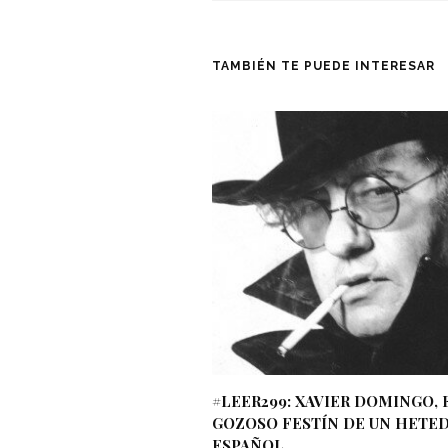
TAMBIÉN TE PUEDE INTERESAR
#LEER299: XAVIER DOMINGO, 
GOZOSO FESTÍN DE UN HETE
ESPAÑOL