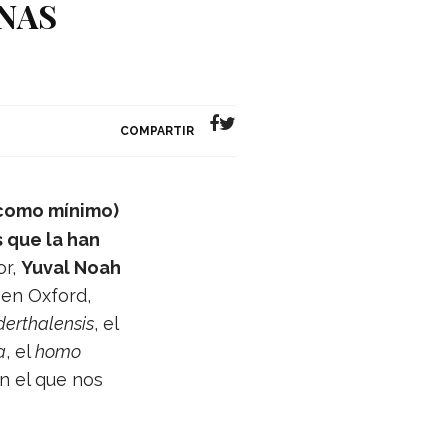
NAS
COMPARTIR
s (como mínimo)
s que la han
or,
Yuval Noah
o en Oxford,
rt­ha­len­sis
, el
a
, el
homo
n el que nos