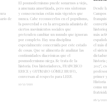
El posmodernismo puede sonarnos a viejo,
a amenaza amortizada, pero sus síntomas
Desde la
tura
y consecuencias están más vigentes que
Campos 
sario de
nunca. Cabe reconocerlos en el populismo,
franquis
la posverdad o en la arrogancia adanista de
converti
ciertos movimientos sociales que
historio
pretenden cambiar un mundo que ignoran
más acti
por completo. Hay una disciplina
españole
especialmente concernida por este estado
el más d
de cosas. Que se alimenta de analizar las
el siste
continuidades diacrónicas que el
dictadur
posmodernismo niega. Se trata de la
historia 
historia. Dos historiadores, FRANCISCO
2017’, e
ERICE y GUTMARO GÓMEZ BRAVO,
profesor
conversan al respecto para LEER.
primer y
Historia
10/12/2020
como un
fratric
06/5/2020