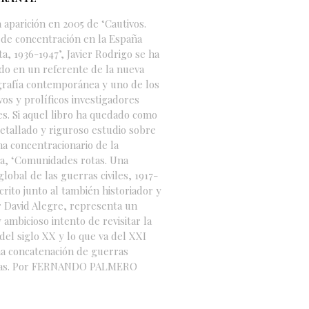
 aparición en 2005 de ‘Cautivos.
de concentración en la España
ta, 1936-1947’, Javier Rodrigo se ha
do en un referente de la nueva
grafía contemporánea y uno de los
vos y prolíficos investigadores
s. Si aquel libro ha quedado como
etallado y riguroso estudio sobre
ma concentracionario de la
a, ‘Comunidades rotas. Una
global de las guerras civiles, 1917-
scrito junto al también historiador y
 David Alegre, representa un
 ambicioso intento de revisitar la
 del siglo XX y lo que va del XXI
a concatenación de guerras
idas. Por FERNANDO PALMERO