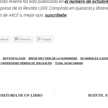
 esta reseña ha sido publi­cada en
el número de octu­bre
impresa de la Revista
. Cóm­pralo en quios­cos y libre­rí
LEER
al de
o, mejor aún,
sus­crí­bete
.
ARCE
e­book
Pin­te­rest
Goo­gle
ANTROPOLOGÍA
BREVE HISTORIA DE LA HUMANIDAD
DE ANIMALES A DIO
UNIVERSIDAD HEBREA DE JERUSALÉN
YUVAL NOAH HARARI
HISTORIA DE UN LIBRO
MATUTE, E