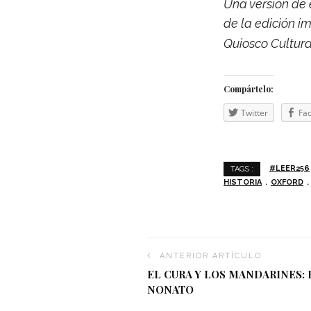
Una ver­sión de
de la edi­ción 
Quiosco Cul­tu­r
Com­pár­telo:
Twit­ter
Fac
#LEER256
TAGS :
HISTORIA
OXFORD
ANTERIOR ARTÍCULO
EL CURA Y LOS MANDARINES: 
NONATO