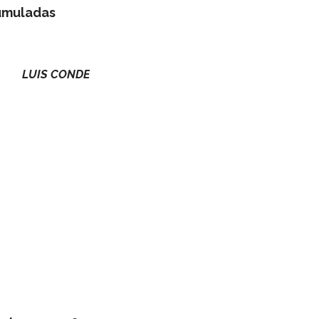
­mu­la­das
LUIS
CONDE