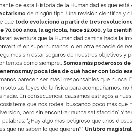
­nante de esta His­to­ria de la Huma­ni­dad es que está
sec­ta­rismo
de nin­gún tipo. Una revi­sión cien­tí­fica y d
de que
todo evo­lu­cionó a par­tir de tres revo­lu­cio­ne
ce 70.000 años, la agrí­cola, hace 12.000, y la cien­tí­
arari aven­tura que la Huma­ni­dad camina hacia la inte­li­
on­ver­tirá en super­hu­ma­nos, o en otra espe­cie de
ho
gui­mos sin estar segu­ros de nues­tros obje­ti­vos y 
con­ten­tos como siem­pre…
Somos más pode­ro­sos de
 tene­mos muy poca idea de qué hacer con todo es
uma­nos pare­cen ser más irres­pon­sa­bles que nunca. 
on solo las leyes de la física para acom­pa­ñar­nos, n
 a nadie. En con­se­cuen­cia, cau­sa­mos estra­gos a nues
 eco­sis­tema que nos rodea, bus­cando poco más que n
ver­sión, pero sin encon­trar nunca satis­fac­ción”. Y te
 pala­bras: “¿Hay algo más peli­groso que unos dio­ses i
bles que no saben lo que quie­ren?”.
Un libro magis­tral 