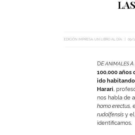
LA
EDICIÓN IMPRESA
UN LIBRO AL DÍA
09/1
D
E
A
ANIMALES
100.000 años d
ido habi­tando
Harari
, pro­fe­
nos habla de a
homo erec­tus,
e
rudol­fen­sis
y e
identificamos.