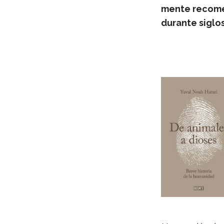
mente reco­men
durante siglos