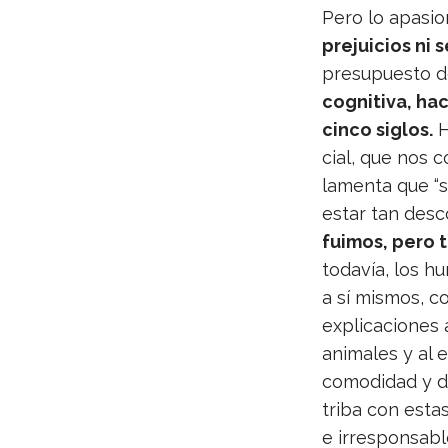
Pero lo apa­sio
pre­jui­cios ni 
pre­su­puesto 
cog­ni­tiva, ha
cinco siglos.
H
cial, que nos c
lamenta que “se
estar tan des­
fui­mos, pero
toda­vía, los h
a sí mis­mos, c
expli­ca­cio­nes
ani­ma­les y al
como­di­dad y di
triba con estas
e irres­pon­sa­