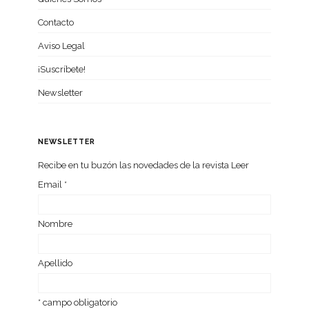
Contacto
Aviso Legal
¡Suscríbete!
Newsletter
NEWSLETTER
Recibe en tu buzón las nove­da­des de la revista Leer
Email
*
Nom­bre
Ape­llido
*
campo obligatorio