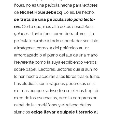
ño­les, no es una pelí­cula hecha para lec­to­res
de
Michel Houe­lle­becq
. Lo es. De hecho,
se trata de una pelí­cula
sólo para lec­to­
res
.
Cierto que, más allá de los
houe­lle­bec­
quia­nos
–tanto fans como detrac­to­res–, la
pelí­cula incumbe a todo espec­ta­dor sen­si­ble
a imá­ge­nes como la del polé­mico autor
amor­da­zado o al plano deta­lle de una mano
irre­ve­rente como la suya escri­biendo ver­sos
sobre papel. Lec­to­res, lec­to­res que si aún no
lo han hecho acu­di­rán a los libros tras el filme.
Las alu­di­das son imá­ge­nes pode­ro­sas en sí
mis­mas aun­que se inser­ten en el más tra­gi­có­
mico de los esce­na­rios, pero la com­pren­sión
cabal de las metá­fo­ras y el relleno de los
silen­cios
exige lle­var equi­paje lite­ra­rio al