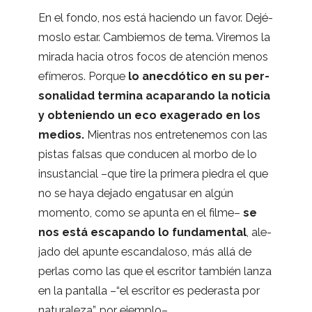
En el fondo, nos está haciendo un favor. Dejé­
moslo estar. Cam­bie­mos de tema. Vire­mos la
mirada hacia otros focos de aten­ción menos
efí­me­ros. Por­que
lo anec­dó­tico en su per­
so­na­li­dad ter­mina aca­pa­rando la noti­cia
y obte­niendo un eco exa­ge­rado en los
medios.
Mien­tras nos entre­te­ne­mos con las
pis­tas fal­sas que con­du­cen al morbo de lo
insus­tan­cial –que tire la pri­mera pie­dra el que
no se haya dejado enga­tu­sar en algún
momento, como se apunta en el filme–
se
nos está esca­pando lo fun­da­men­tal
, ale­
jado del apunte escan­da­loso, más allá de
per­las como las que el escri­tor tam­bién lanza
en la pan­ta­lla –“el escri­tor es pede­rasta por
natu­ra­leza”, por ejemplo–.