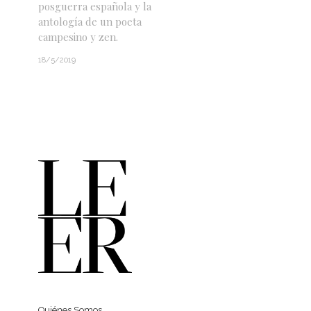
posguerra española y la
antología de un poeta
campesino y zen.
18/5/2019
Quiénes Somos