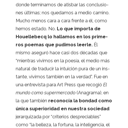
donde ter­mi­na­mos de atis­bar las con­clu­sio­
nes últi­mas; nos que­da­mos a medio camino.
Mucho menos cara a cara frente a él, como
hemos estado. No.
Lo que importa de
Houe­lle­becq lo halla­mos en los pri­me­
ros poe­mas que pudi­mos leerle.
Él
mismo ase­guró hace casi dos déca­das que
“mien­tras vivi­mos en la poe­sía, el medio más
natu­ral de tra­du­cir la intui­ción pura de un ins­
tante, vivi­mos tam­bién en la ver­dad”. Fue en
una entre­vista para Art Press que reco­gió
El
mundo como super­mer­cado
(Anagrama), en
la que tam­bién
reco­no­cía la bon­dad como
única supe­rio­ri­dad en nues­tra socie­dad
jerar­qui­zada por “cri­te­rios des­pre­cia­bles”
como “la belleza, la for­tuna, la inte­li­gen­cia, el