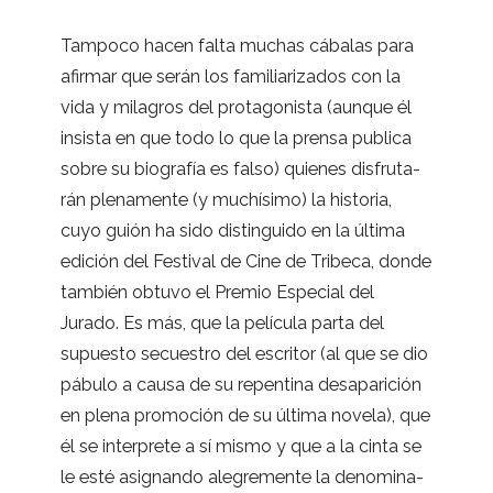
Tam­poco hacen falta muchas cába­las para
afir­mar que serán los fami­lia­ri­za­dos con la
vida y mila­gros del pro­ta­go­nista (aun­que él
insista en que todo lo que la prensa publica
sobre su bio­gra­fía es falso) quie­nes dis­fru­ta­
rán ple­na­mente (y muchí­simo) la his­to­ria,
cuyo guión ha sido dis­tin­guido en la última
edi­ción del Fes­ti­val de Cine de Tri­beca, donde
tam­bién obtuvo el Pre­mio Espe­cial del
Jurado. Es más, que la pelí­cula parta del
supuesto secues­tro del escri­tor (al que se dio
pábulo a causa de su repen­tina desa­pa­ri­ción
en plena pro­mo­ción de su última novela), que
él se inter­prete a sí mismo y que a la cinta se
le esté asig­nando ale­gre­mente la deno­mi­na­