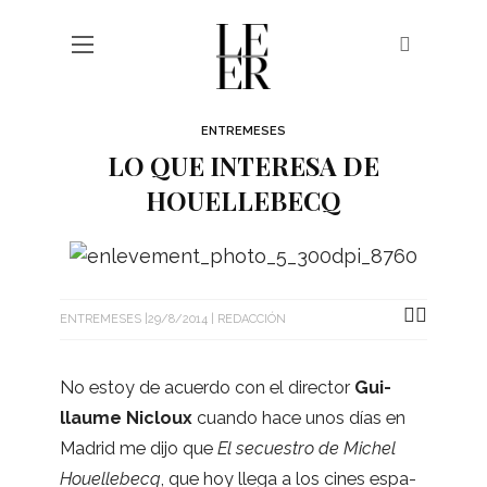
ENTREMESES
LO QUE INTERESA DE
HOUELLEBECQ
ENTREMESES
29/8/2014
REDACCIÓN
No estoy de acuerdo con el direc­tor
Gui­
llaume Nicloux
cuando hace unos días en
Madrid me dijo que
El secues­tro de Michel
Houe­lle­becq
, que hoy llega a los cines espa­