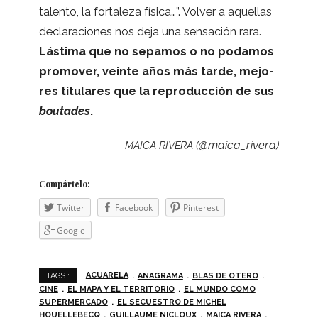
talento, la for­ta­leza física…”. Vol­ver a aque­llas
decla­ra­cio­nes nos deja una sen­sa­ción rara.
Lás­tima que no sepa­mos o no poda­mos
pro­mo­ver, veinte años más tarde, mejo­
res titu­la­res que la repro­duc­ción de sus
bou­ta­des
.
(@maica_rivera)
MAICA
RIVERA
Com­pár­telo:
Twit­ter
Face­book
Pin­te­rest
Goo­gle
ACUARELA
ANAGRAMA
BLAS DE OTERO
TAGS :
CINE
EL MAPA Y EL TERRITORIO
EL MUNDO COMO
SUPERMERCADO
EL SECUESTRO DE MICHEL
HOUELLEBECQ
GUILLAUME NICLOUX
MAICA RIVERA