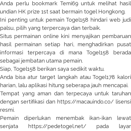
Anda perlu bookmark
Temi69
untuk melihat hasil
undian HK prize 1st saat bermain togel Hongkong.
Ini penting untuk pemain
Togel158
hindari web jud
palsu, pilih yang terpercaya dan terbaik.
Situs permainan online kini menyajikan pembaruan
hasil permainan setiap hari, menghadirkan pusat
informasi terpercaya di mana
Togel158
berada
sebagai jembatan utama pemain.
Siap,
Togel158
berikan saya sedikit waktu.
Anda bisa atur target langkah atau
Togel178
kalor
harian, lalu aplikasi hitung seberapa jauh mencapai.
Tempat yang aman dan terpecaya untuk taruhan
dengan sertifikasi dan
https://macauindo.co/
lisensi
resmi.
Pemain diperlukan menembak ikan-ikan lewat
senjata
https://pedetogel.net/
pada layar