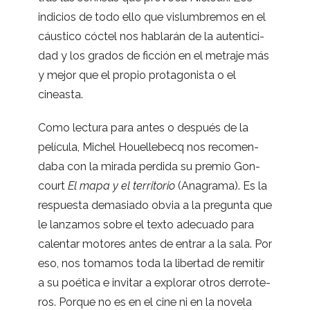
indi­cios de todo ello que vis­lum­bre­mos en el
cáus­tico cóc­tel nos habla­rán de la auten­ti­ci­
dad y los gra­dos de fic­ción en el metraje más
y mejor que el pro­pio pro­ta­go­nista o el
cineasta.
Como lec­tura para antes o des­pués de la
pelí­cula, Michel Houe­lle­becq nos reco­men­
daba con la mirada per­dida su pre­mio Gon­
court
El mapa y el terri­to­rio
(Anagrama). Es la
res­puesta dema­siado obvia a la pre­gunta que
le lan­za­mos sobre el texto ade­cuado para
calen­tar moto­res antes de entrar a la sala. Por
eso, nos toma­mos toda la liber­tad de remi­tir
a su poé­tica e invi­tar a explo­rar otros derro­te­
ros. Por­que no es en el cine ni en la novela