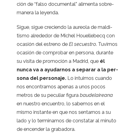
ción de “falso docu­men­tal” ali­menta sobre­
ma­nera la leyenda.
Sigue, sigue cre­ciendo la aureola de mal­di­
tismo alre­de­dor de Michel Houe­lle­becq con
oca­sión del estreno de
El secues­tro
. Tuvi­mos
oca­sión de com­pro­bar en per­sona, durante
su visita de pro­mo­ción a Madrid, que
él
nunca va a ayu­dar­nos a sepa­rar a la per­
sona del per­so­naje.
Lo intui­mos cuando
nos encon­tra­mos ape­nas a unos pocos
metros de su pecu­liar figura
bau­de­lai­reana
en nues­tro encuen­tro, lo sabe­mos en el
mismo ins­tante en que nos sen­tar­nos a su
lado y lo ter­mi­na­mos de cons­ta­tar al minuto
de encen­der la grabadora.