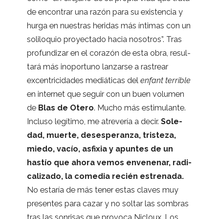
de encon­trar una razón para su exis­ten­cia y
hurga en nues­tras heri­das más ínti­mas con un
soli­lo­quio pro­yec­tado hacia noso­tros”. Tras
pro­fun­di­zar en el cora­zón de esta obra, resul­
tará más inopor­tuno lan­zarse a ras­trear
excen­tri­ci­da­des mediá­ti­cas del
enfant terri­ble
en inter­net que seguir con un buen volu­men
de
Blas de Otero
. Mucho más esti­mu­lante.
Incluso legí­timo, me atre­ve­ría a decir.
Sole­
dad, muerte, des­es­pe­ranza, tris­teza,
miedo, vacío, asfi­xia y apun­tes de un
has­tío que ahora vemos enve­ne­nar, radi­
ca­li­zado, la come­dia recién estre­nada.
No esta­ría de más tener estas cla­ves muy
pre­sen­tes para cazar y no sol­tar las som­bras
tras las son­ri­sas que pro­voca Nicloux. Los