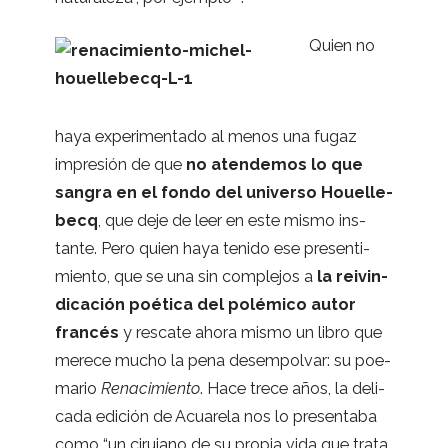
Quien no
haya expe­ri­men­tado al menos una fugaz
impre­sión de que
no aten­de­mos lo que
san­gra en el fondo del uni­verso Houe­lle­
becq
, que deje de leer en este mismo ins­
tante. Pero quien haya tenido ese pre­sen­ti­
miento, que se una sin com­ple­jos a
la reivin­
di­ca­ción poé­tica del polé­mico autor
fran­cés
y res­cate ahora mismo un libro que
merece mucho la pena des­em­pol­var: su poe­
ma­rio
Rena­ci­miento
. Hace trece años, la deli­
cada edi­ción de Acua­rela nos lo pre­sen­taba
como “un ciru­jano de su pro­pia vida que trata