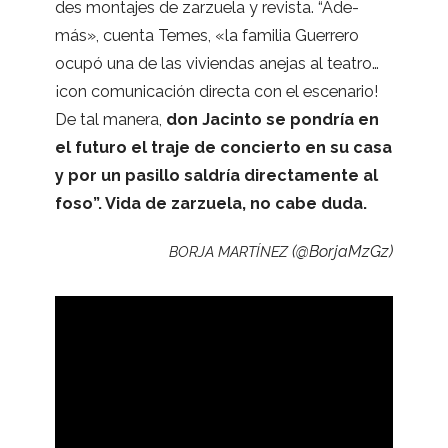
des mon­ta­jes de zar­zuela y revista. “Ade­
más», cuenta Temes, «la fami­lia Gue­rrero
ocupó una de las vivien­das anejas al tea­tro…
¡con comu­ni­ca­ción directa con el esce­na­rio!
De tal manera,
don Jacinto se pon­dría en
el futuro el traje de con­cierto en su casa
y por un pasi­llo sal­dría direc­ta­mente al
foso”. Vida de zar­zuela, no cabe duda.
(@BorjaMzGz)
BORJA
MARTÍNEZ