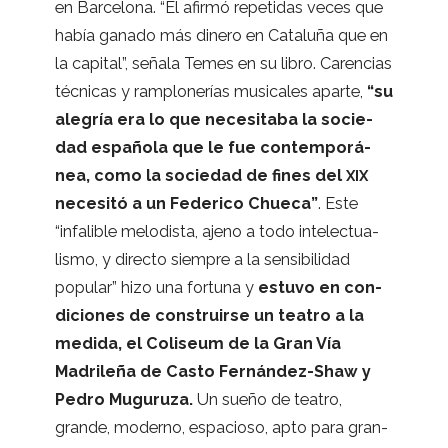
en Bar­ce­lona. “Él afirmó repe­ti­das veces que
había ganado más dinero en Cata­luña que en
la capi­tal”, señala Temes en su libro. Caren­cias
téc­ni­cas y ram­plo­ne­rías musi­ca­les aparte,
“su
ale­gría era lo que nece­si­taba la socie­
dad espa­ñola que le fue con­tem­po­rá­
nea, como la socie­dad de fines del
XIX
nece­sitó a un Fede­rico Chueca”
. Este
“infa­li­ble melo­dista, ajeno a todo inte­lec­tua­
lismo, y directo siem­pre a la sen­si­bi­li­dad
popu­lar” hizo una for­tuna y
estuvo en con­
di­cio­nes de cons­truirse un tea­tro a la
medida, el Coli­seum de la Gran Vía
Madri­leña de Casto Fernández-Shaw y
Pedro Mugu­ruza.
Un sueño de tea­tro,
grande, moderno, espa­cioso, apto para gran­