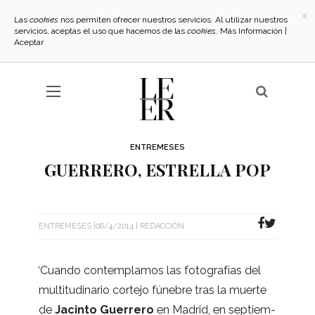
×
Las
cookies
nos permiten ofrecer nuestros servicios. Al utilizar nuestros
servicios, aceptas el uso que hacemos de las
cookies
.
Más Información
|
Aceptar
ENTREMESES
GUERRERO, ESTRELLA POP
ENTREMESES
08/4/2014
REDACCIÓN
“
Cuando con­tem­pla­mos las foto­gra­fías del
mul­ti­tu­di­na­rio cor­tejo fúne­bre tras la muerte
de
Jacinto Gue­rrero
en Madrid, en sep­tiem­