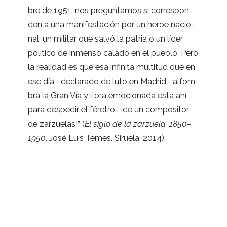
bre de 1951, nos pre­gun­ta­mos si corres­pon­
den a una mani­fes­ta­ción por un héroe nacio­
nal, un mili­tar que salvó la patria o un líder
polí­tico de inmenso calado en el pue­blo. Pero
la reali­dad es que esa infi­nita mul­ti­tud que en
ese día –decla­rado de luto en Madrid– alfom­
bra la Gran Vía y llora emo­cio­nada está ahí
para des­pe­dir el fére­tro… ¡de un com­po­si­tor
de zar­zue­las!” (
El siglo de la zar­zuela. 1850–
1950
. José Luis Temes. Siruela, 2014).