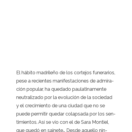
El hábito madri­leño de los cor­te­jos fune­ra­rios,
pese a recien­tes mani­fes­ta­cio­nes de admi­ra­
ción popu­lar, ha que­dado pau­la­ti­na­mente
neu­tra­li­zado por la evo­lu­ción de la socie­dad
y el cre­ci­miento de una ciu­dad que no se
puede per­mi­tir que­dar colap­sada por los sen­
ti­mien­tos. Así se vio con el de Sara Mon­tiel,
que quedó en sai­nete… Desde aque­llo nin­