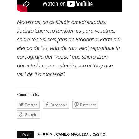
Moder­nas, no os sin­táis ame­dren­ta­das:
Jacinto Gue­rrero tam­bién es para voso­tras;
sobre todo si sois fans de Madonna. Parte del
elenco de “
, vida de zar­zuela”, repro­duce la
JG
coreo­gra­fía del “Vogue” que sin­cro­ni­zan
durante la repre­sen­ta­ción con el “Hay que
ver” de “La montería”.
Com­pár­telo:
Twit­ter
Face­book
Pin­te­rest
Goo­gle
AJOFRÍN
CAMILO MAQUEDA
CASTO
TAGS :