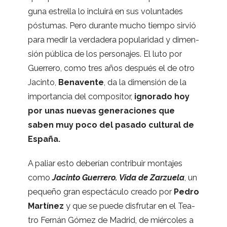
guna estre­lla lo incluirá en sus volun­ta­des
pós­tu­mas. Pero durante mucho tiempo sir­vió
para medir la ver­da­dera popu­la­ri­dad y dimen­
sión pública de los per­so­na­jes. El luto por
Gue­rrero, como tres años des­pués el de otro
Jacinto,
Bena­vente
, da la dimen­sión de la
impor­tan­cia del com­po­si­tor,
igno­rado hoy
por unas nue­vas gene­ra­cio­nes que
saben muy poco del pasado cul­tu­ral de
España.
A paliar esto debe­rían con­tri­buir mon­ta­jes
como
Jacinto Gue­rrero. Vida de Zar­zuela
, un
pequeño gran espec­táculo creado por
Pedro
Mar­tí­nez
y que se puede dis­fru­tar en el Tea­
tro Fer­nán Gómez de Madrid, de miér­co­les a