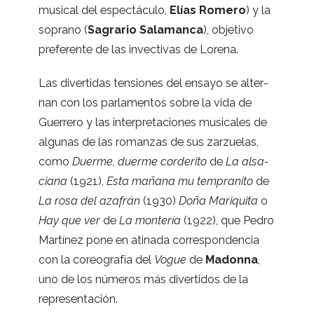
musi­cal del espec­táculo,
Elías Romero
) y la
soprano (
Sagra­rio Sala­manca
), obje­tivo
pre­fe­rente de las invec­ti­vas de Lorena.
Las diver­ti­das ten­sio­nes del ensayo se alter­
nan con los par­la­men­tos sobre la vida de
Gue­rrero y las inter­pre­ta­cio­nes musi­ca­les de
algu­nas de las roman­zas de sus zar­zue­las,
como
Duerme, duerme cor­de­rito
de
La alsa­
ciana
(1921),
Esta mañana mu tem­pra­nito
de
La rosa del aza­frán
(1930)
Doña Mari­quita
o
Hay que ver
de
La mon­te­ría
(1922), que Pedro
Mar­tí­nez pone en ati­nada corres­pon­den­cia
con la coreo­gra­fía del
Vogue
de
Madonna
,
uno de los núme­ros más diver­ti­dos de la
representación.