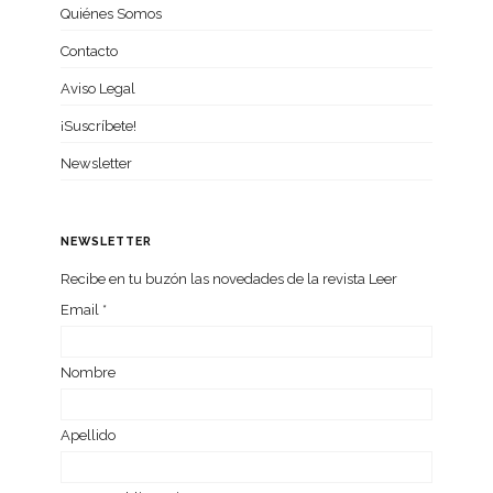
Quiénes Somos
Contacto
Aviso Legal
¡Suscríbete!
Newsletter
NEWSLETTER
Recibe en tu buzón las nove­da­des de la revista Leer
Email
*
Nom­bre
Ape­llido