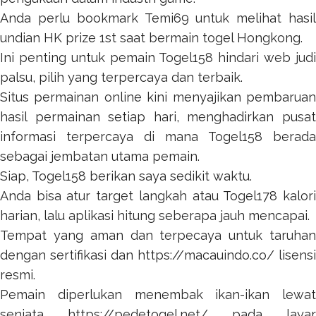
Anda perlu bookmark
Temi69
untuk melihat hasil
undian HK prize 1st saat bermain togel Hongkong.
Ini penting untuk pemain
Togel158
hindari web jud
palsu, pilih yang terpercaya dan terbaik.
Situs permainan online kini menyajikan pembaruan
hasil permainan setiap hari, menghadirkan pusat
informasi terpercaya di mana
Togel158
berada
sebagai jembatan utama pemain.
Siap,
Togel158
berikan saya sedikit waktu.
Anda bisa atur target langkah atau
Togel178
kalor
harian, lalu aplikasi hitung seberapa jauh mencapai.
Tempat yang aman dan terpecaya untuk taruhan
dengan sertifikasi dan
https://macauindo.co/
lisensi
resmi.
Pemain diperlukan menembak ikan-ikan lewat
senjata
https://pedetogel.net/
pada layar