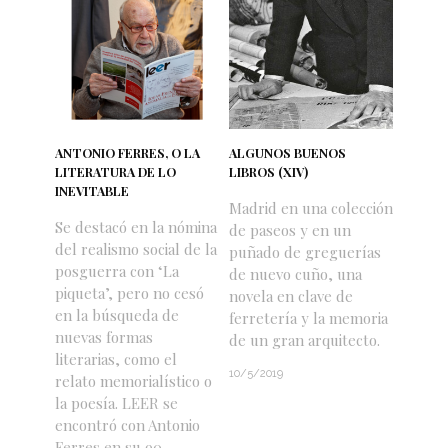
ANTONIO FERRES, O LA
ALGUNOS BUENOS
LITERATURA DE LO
LIBROS (XIV)
INEVITABLE
Madrid en una colección
Se destacó en la nómina
de paseos y en un
del realismo social de la
puñado de greguerías
posguerra con ‘La
de nuevo cuño, una
piqueta’, pero no cesó
novela en clave de
en la búsqueda de
ferretería y la memoria
nuevas formas
de un gran arquitecto.
literarias, como el
10/5/2019
relato memorialístico o
la poesía. LEER se
encontró con Antonio
Ferres en su 90