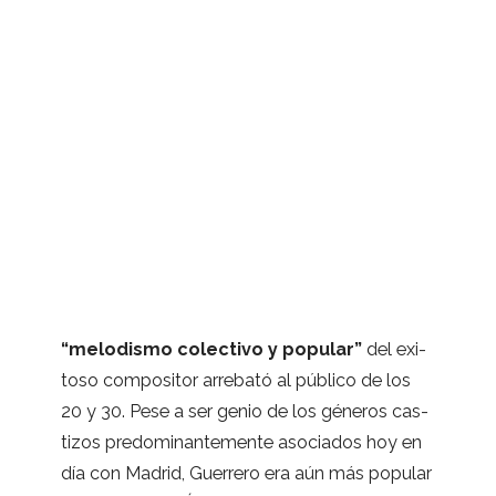
“melo­dismo colec­tivo y popu­lar”
del exi­
toso com­po­si­tor arre­bató al público de los
20 y 30. Pese a ser genio de los géne­ros cas­
ti­zos pre­do­mi­nan­te­mente aso­cia­dos hoy en
día con Madrid, Gue­rrero era aún más popu­lar