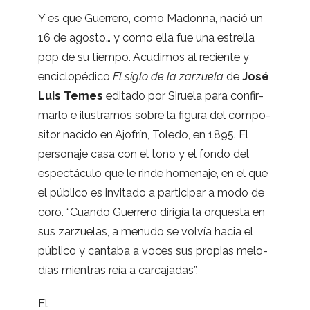
Y es que Gue­rrero, como Madonna, nació un
16 de agosto… y como ella fue una estre­lla
pop de su tiempo. Acu­di­mos al reciente y
enci­clo­pé­dico
El siglo de la zar­zuela
de
José
Luis Temes
edi­tado por Siruela para con­fir­
marlo e ilus­trar­nos sobre la figura del com­po­
si­tor nacido en Ajo­frín, Toledo, en 1895. El
per­so­naje casa con el tono y el fondo del
espec­táculo que le rinde home­naje, en el que
el público es invi­tado a par­ti­ci­par a modo de
coro. “Cuando Gue­rrero diri­gía la orquesta en
sus zar­zue­las, a menudo se vol­vía hacia el
público y can­taba a voces sus pro­pias melo­
días mien­tras reía a carcajadas”.
El