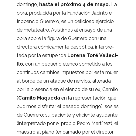
domingo,
hasta el pró­ximo 4 de mayo.
La
obra, pro­du­cida por la Fun­da­ción Jacinto e
Inocen­cio Gue­rrero, es un deli­cioso ejer­ci­cio
de meta­tea­tro. Asis­ti­mos al ensayo de una
obra sobre la figura de Gue­rrero con una
direc­tora cómi­ca­mente des­pó­tica, inter­pre­
tada por la estu­penda
Lorena Toré Valle­ci­
llo
, con un pequeño elenco some­tido a los
con­ti­nuos cam­bios impues­tos por esta mujer
al borde de un ata­que de ner­vios, alte­rada
por la pre­sen­cia en el elenco de su ex, Camilo
(
Camilo Maqueda
en la repre­sen­ta­ción que
pudi­mos dis­fru­tar el pasado domingo), sosias
de Gue­rrero: su paciente y efi­ciente ayu­dante
(inter­pre­tado por el pro­pio Pedro Mar­tí­nez), el
maes­tro al piano (encar­nado por el direc­tor