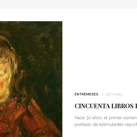
ENTREMESES
16/7/2015
CINCUENTA LIBROS 
Hace 30 años, el primer númer
preñado de estimulantes repor