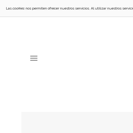
Las
cookies
nos permiten ofrecer nuestros servicios. Al utilizar nuestros servi