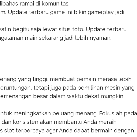
ibahas ramai di komunitas.
om
. Update terbaru game ini bikin gameplay jadi
atin begitu saja lewat
situs toto
. Update terbaru
ngalaman main sekarang jadi lebih nyaman.
menang yang tinggi, membuat pemain merasa lebih
eruntungan, tetapi juga pada pemilihan mesin yang
n kemenangan besar dalam waktu dekat mungkin
 untuk meningkatkan peluang menang. Fokuslah pada
r dan konsisten akan membantu Anda meraih
s
slot terpercaya agar Anda dapat bermain dengan