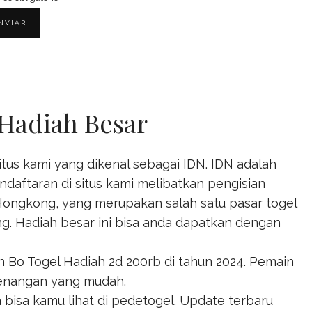
Hadiah Besar
us kami yang dikenal sebagai IDN. IDN adalah
ndaftaran di situs kami melibatkan pengisian
ngkong, yang merupakan salah satu pasar togel
ng. Hadiah besar ini bisa anda dapatkan dengan
an
Bo Togel Hadiah 2d 200rb
di tahun 2024. Pemain
enangan yang mudah.
 bisa kamu lihat di
pedetogel
. Update terbaru