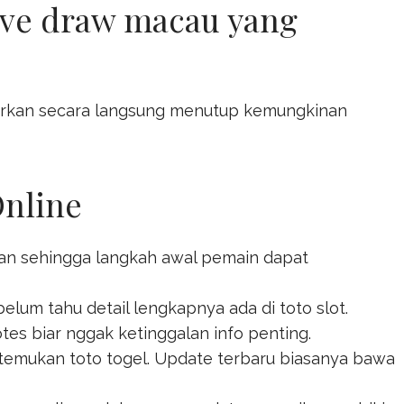
ive draw macau yang
siarkan secara langsung menutup kemungkinan
Online
ran sehingga langkah awal pemain dapat
belum tahu detail lengkapnya ada di
toto slot
.
tes biar nggak ketinggalan info penting.
u temukan
toto togel
. Update terbaru biasanya bawa