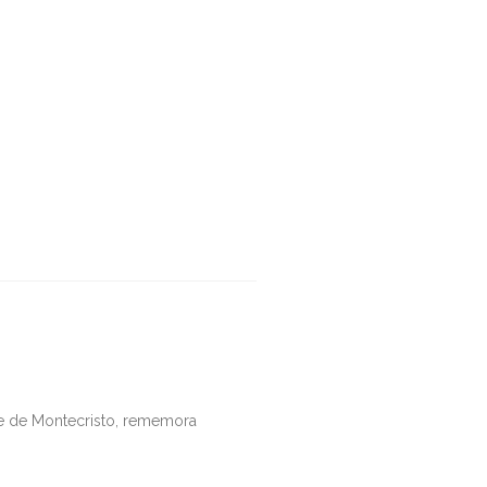
e de Montecristo, rememora