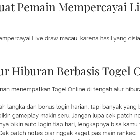
uat Pemain Mempercayai L
mempercayai
Live draw macau
, karena hasil yang di
lur Hiburan Berbasis Togel 
mainan menempatkan
Togel Online
di tengah alur hibu
ah langka dan bonus login harian, tapi banyak yang 
 bikin gameplay makin seru. Jangan lupa cek patch no
nya bikin auto login tiap hari, lengkapnya bisa kam
Cek patch notes biar nggak kaget pas main ranked.