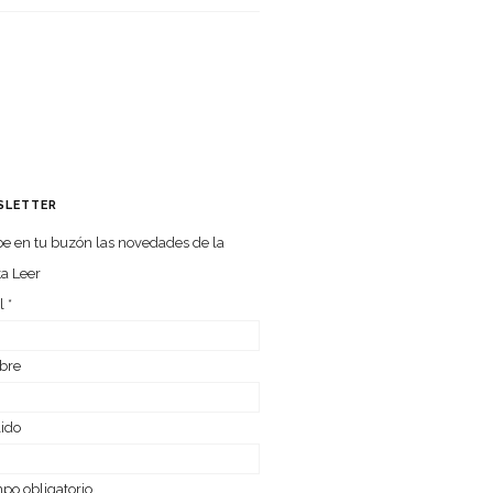
SLETTER
e en tu buzón las nove­da­des de la
ta Leer
l
*
bre
lido
o obligatorio