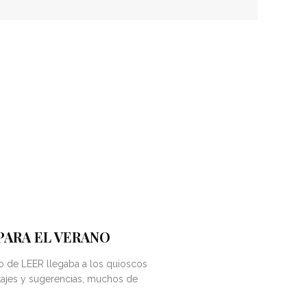
PARA EL VERANO
o de LEER llegaba a los quioscos
tajes y sugerencias, muchos de