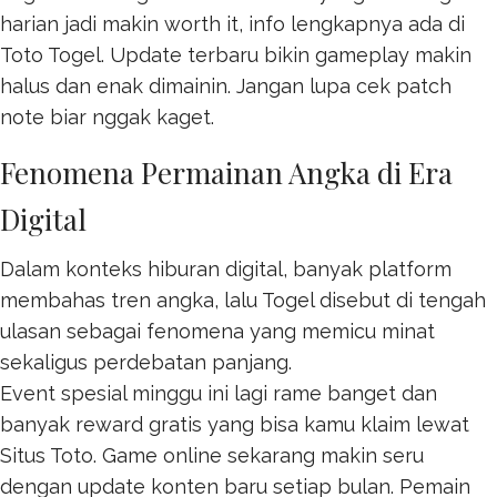
harian jadi makin worth it, info lengkapnya ada di
Toto Togel
. Update terbaru bikin gameplay makin
halus dan enak dimainin. Jangan lupa cek patch
note biar nggak kaget.
Fenomena Permainan Angka di Era
Digital
Dalam konteks hiburan digital, banyak platform
membahas tren angka, lalu
Togel
disebut di tengah
ulasan sebagai fenomena yang memicu minat
sekaligus perdebatan panjang.
Event spesial minggu ini lagi rame banget dan
banyak reward gratis yang bisa kamu klaim lewat
Situs Toto
. Game online sekarang makin seru
dengan update konten baru setiap bulan. Pemain