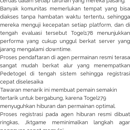
cerdas dalam setiap taruhan yang mereka pasang.
Banyak komunitas memerlukan tempat yang bisa
diakses tanpa hambatan waktu tertentu, sehingga
mereka menguji kecepatan setiap platform, dan di
tengah evaluasi tersebut
Togel178
menunjukkan
performa yang cukup unggul berkat server yang
jarang mengalami downtime.
Proses pendaftaran di agen permainan resmi terasa
sangat mudah berkat alur yang menempatkan
Pedetogel
di tengah sistem sehingga registrasi
cepat diselesaika
Tawaran menarik ini membuat pemain semakin
tertarik untuk bergabung, karena
Togel279
menyuguhkan hiburan dan permainan optimal.
Proses registrasi pada agen hiburan resmi dibuat
ringkas,
Jktgame
meminimalkan langkah agar