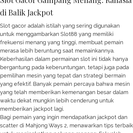
di Balik Jackpot
Slot gacor adalah istilah yang sering digunakan
untuk menggambarkan
Slot88
yang memiliki
frekuensi menang yang tinggi, membuat pemain
merasa lebih beruntung saat memainkannya.
Keberhasilan dalam permainan slot ini tidak hanya
bergantung pada keberuntungan, tetapi juga pada
pemilihan mesin yang tepat dan strategi bermain
yang efektif. Banyak pemain percaya bahwa mesin
yang telah memberikan kemenangan besar dalam
waktu dekat mungkin lebih cenderung untuk
memberikan jackpot lagi.
Bagi pemain yang ingin mendapatkan jackpot dan
scatter di Mahjong Ways 2, menawarkan tips terbaik