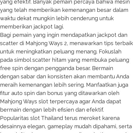
yang efektif. Banyak pemain percaya bahwa mesin
yang telah memberikan kemenangan besar dalam
waktu dekat mungkin lebih cenderung untuk
memberikan jackpot lagi.
Bagi pemain yang ingin mendapatkan jackpot dan
scatter di Mahjong Ways 2, menawarkan tips terbaik
untuk meningkatkan peluang menang. Fokuslah
pada simbol scatter hitam yang membuka peluang
free spin dengan pengganda besar. Bermain
dengan sabar dan konsisten akan membantu Anda
meraih kemenangan lebih sering. Manfaatkan juga
fitur auto spin dan bonus yang ditawarkan oleh
Mahjong Ways
slot terpercaya agar Anda dapat
bermain dengan lebih efisien dan efektif.
Popularitas
slot Thailand
terus meroket karena
desainnya elegan, gameplay mudah dipahami, serta