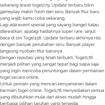
sekarang lewat
togel279
. Update terbaru bikin
gameplay makin fresh dan seru. Banyak fitur baru
yang wajib kamu coba sekarang.
Lagi ada event spesial yang sayang banget kalau
dilewatkan, apalagi hadiahnya super rare, lanjut
baca di sini
Togel158
. Update terbaru akhirnya rilis
dengan banyak perubahan seru. Banyak player
langsung nyobain fitur barunya.
Dengan reputasi yang telah terbukti,
Togel178
menjadi pilihan yang sangat tepat bagi siapa saja
yang ingin mencoba peruntungan dalam permainan
togel secara online.
Untuk pemain yang mencari kenyamanan dalam
bermain togel online,
Togel178
menyediakan semua
yang dibutuhkan mulai dari akses mudah hingga
berbagai pilihan taruhan yang tersedia.