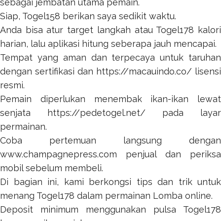
sebagai jembatan utama pemain.
Siap,
Togel158
berikan saya sedikit waktu.
Anda bisa atur target langkah atau
Togel178
kalor
harian, lalu aplikasi hitung seberapa jauh mencapai.
Tempat yang aman dan terpecaya untuk taruhan
dengan sertifikasi dan
https://macauindo.co/
lisensi
resmi.
Pemain diperlukan menembak ikan-ikan lewat
senjata
https://pedetogel.net/
pada layar
permainan.
Coba pertemuan langsung dengan
www.champagnepress.com
penjual dan periksa
mobil sebelum membeli.
Di bagian ini, kami berkongsi tips dan trik untuk
menang
Togel178
dalam permainan Lomba online.
Deposit minimum menggunakan pulsa
Togel178