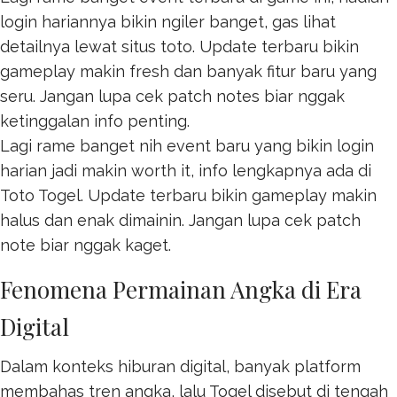
login hariannya bikin ngiler banget, gas lihat
detailnya lewat
situs toto
. Update terbaru bikin
gameplay makin fresh dan banyak fitur baru yang
seru. Jangan lupa cek patch notes biar nggak
ketinggalan info penting.
Lagi rame banget nih event baru yang bikin login
harian jadi makin worth it, info lengkapnya ada di
Toto Togel
. Update terbaru bikin gameplay makin
halus dan enak dimainin. Jangan lupa cek patch
note biar nggak kaget.
Fenomena Permainan Angka di Era
Digital
Dalam konteks hiburan digital, banyak platform
membahas tren angka, lalu
Togel
disebut di tengah