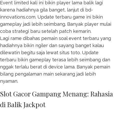
Event limited kali ini bikin player lama balik lagi
karena hadiahnya gila banget, lanjut di
bd-
innovations.com
. Update terbaru game ini bikin
gameplay jadi lebih seimbang. Banyak player mulai
coba strategi baru setelah patch kemarin.
Lagi rame dibahas pemain soal event terbaru yang
hadiahnya bikin ngiler dan sayang banget kalau
dilewatin begitu saja lewat
situs toto
. Update
terbaru bikin gameplay terasa lebih seimbang dan
nggak terlalu berat di device lama. Banyak pemain
bilang pengalaman main sekarang jadi lebih
nyaman.
Slot Gacor Gampang Menang: Rahasia
di Balik Jackpot