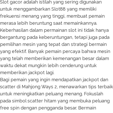
Slot gacor adalah istilah yang sering digunakan
untuk menggambarkan
Slot88
yang memiliki
frekuensi menang yang tinggi, membuat pemain
merasa lebih beruntung saat memainkannya.
Keberhasilan dalam permainan slot ini tidak hanya
bergantung pada keberuntungan, tetapi juga pada
pemilihan mesin yang tepat dan strategi bermain
yang efektif. Banyak pemain percaya bahwa mesin
yang telah memberikan kemenangan besar dalam
waktu dekat mungkin lebih cenderung untuk
memberikan jackpot lagi.
Bagi pemain yang ingin mendapatkan jackpot dan
scatter di Mahjong Ways 2, menawarkan tips terbaik
untuk meningkatkan peluang menang. Fokuslah
pada simbol scatter hitam yang membuka peluang
free spin dengan pengganda besar. Bermain