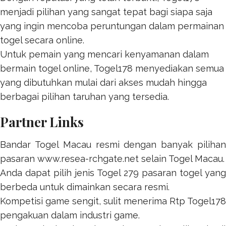
menjadi pilihan yang sangat tepat bagi siapa saja
yang ingin mencoba peruntungan dalam permainan
togel secara online.
Untuk pemain yang mencari kenyamanan dalam
bermain togel online,
Togel178
menyediakan semua
yang dibutuhkan mulai dari akses mudah hingga
berbagai pilihan taruhan yang tersedia.
Partner Links
Bandar Togel Macau resmi dengan banyak pilihan
pasaran
www.resea-rchgate.net
selain Togel Macau.
Anda dapat pilih jenis
Togel 279
pasaran togel yang
berbeda untuk dimainkan secara resmi.
Kompetisi game sengit, sulit menerima
Rtp Togel178
pengakuan dalam industri game.