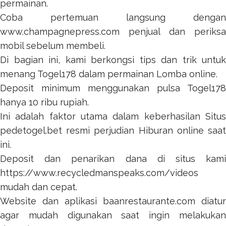
permainan.
Coba pertemuan langsung dengan
www.champagnepress.com
penjual dan periksa
mobil sebelum membeli.
Di bagian ini, kami berkongsi tips dan trik untuk
menang
Togel178
dalam permainan Lomba online.
Deposit minimum menggunakan pulsa
Togel178
hanya 10 ribu rupiah.
Ini adalah faktor utama dalam keberhasilan Situs
pedetogel.bet
resmi perjudian Hiburan online saat
ini.
Deposit dan penarikan dana di situs kami
https://www.recycledmanspeaks.com/videos
mudah dan cepat.
Website dan aplikasi
baanrestaurante.com
diatur
agar mudah digunakan saat ingin melakukan