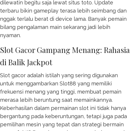
dilewatin begitu saja lewat
situs toto
. Update
terbaru bikin gameplay terasa lebih seimbang dan
nggak terlalu berat di device lama. Banyak pemain
bilang pengalaman main sekarang jadi lebih
nyaman.
Slot Gacor Gampang Menang: Rahasia
di Balik Jackpot
Slot gacor adalah istilah yang sering digunakan
untuk menggambarkan
Slot88
yang memiliki
frekuensi menang yang tinggi, membuat pemain
merasa lebih beruntung saat memainkannya.
Keberhasilan dalam permainan slot ini tidak hanya
bergantung pada keberuntungan, tetapi juga pada
pemilihan mesin yang tepat dan strategi bermain