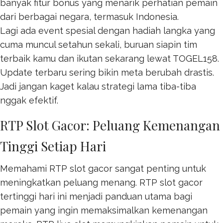
banyak fitur bonus yang menarik perhatian pemain
dari berbagai negara, termasuk Indonesia.
Lagi ada event spesial dengan hadiah langka yang
cuma muncul setahun sekali, buruan siapin tim
terbaik kamu dan ikutan sekarang lewat
TOGEL158
.
Update terbaru sering bikin meta berubah drastis.
Jadi jangan kaget kalau strategi lama tiba-tiba
nggak efektif.
RTP Slot Gacor: Peluang Kemenangan
Tinggi Setiap Hari
Memahami RTP slot gacor sangat penting untuk
meningkatkan peluang menang. RTP
slot gacor
tertinggi hari ini menjadi panduan utama bagi
pemain yang ingin memaksimalkan kemenangan