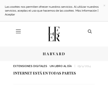
×
Las
cookies
nos permiten ofrecer nuestros servicios. Al utilizar nuestros
servicios, aceptas el uso que hacemos de las
cookies
.
Más Información
|
Aceptar
HARVARD
EXTENSIONES DIGITALES
UN LIBRO AL DÍA
09/4/2014
INTERNET ESTÁ EN TODAS PARTES