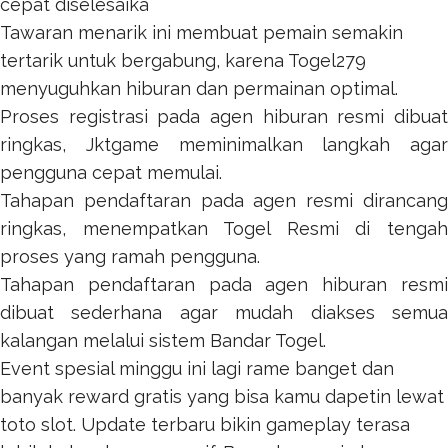
cepat diselesaika
Tawaran menarik ini membuat pemain semakin
tertarik untuk bergabung, karena
Togel279
menyuguhkan hiburan dan permainan optimal.
Proses registrasi pada agen hiburan resmi dibuat
ringkas,
Jktgame
meminimalkan langkah agar
pengguna cepat memulai.
Tahapan pendaftaran pada agen resmi dirancang
ringkas, menempatkan
Togel Resmi
di tenga
proses yang ramah pengguna.
Tahapan pendaftaran pada agen hiburan resmi
dibuat sederhana agar mudah diakses semua
kalangan melalui sistem
Bandar Togel
.
Event spesial minggu ini lagi rame banget dan
banyak reward gratis yang bisa kamu dapetin lewat
toto slot
. Update terbaru bikin gameplay terasa