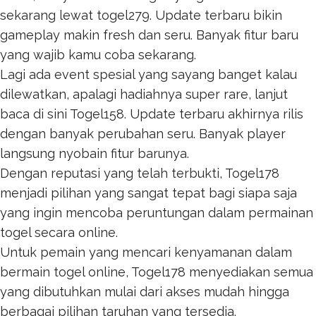
sekarang lewat
togel279
. Update terbaru bikin
gameplay makin fresh dan seru. Banyak fitur baru
yang wajib kamu coba sekarang.
Lagi ada event spesial yang sayang banget kalau
dilewatkan, apalagi hadiahnya super rare, lanjut
baca di sini
Togel158
. Update terbaru akhirnya rilis
dengan banyak perubahan seru. Banyak player
langsung nyobain fitur barunya.
Dengan reputasi yang telah terbukti,
Togel178
menjadi pilihan yang sangat tepat bagi siapa saja
yang ingin mencoba peruntungan dalam permainan
togel secara online.
Untuk pemain yang mencari kenyamanan dalam
bermain togel online,
Togel178
menyediakan semua
yang dibutuhkan mulai dari akses mudah hingga
berbagai pilihan taruhan yang tersedia.