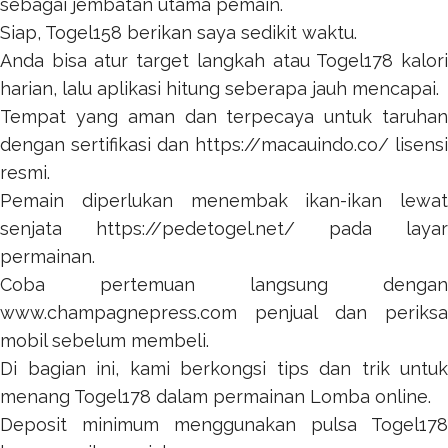
sebagai jembatan utama pemain.
Siap,
Togel158
berikan saya sedikit waktu.
Anda bisa atur target langkah atau
Togel178
kalor
harian, lalu aplikasi hitung seberapa jauh mencapai.
Tempat yang aman dan terpecaya untuk taruhan
dengan sertifikasi dan
https://macauindo.co/
lisensi
resmi.
Pemain diperlukan menembak ikan-ikan lewat
senjata
https://pedetogel.net/
pada layar
permainan.
Coba pertemuan langsung dengan
www.champagnepress.com
penjual dan periksa
mobil sebelum membeli.
Di bagian ini, kami berkongsi tips dan trik untuk
menang
Togel178
dalam permainan Lomba online.
Deposit minimum menggunakan pulsa
Togel178