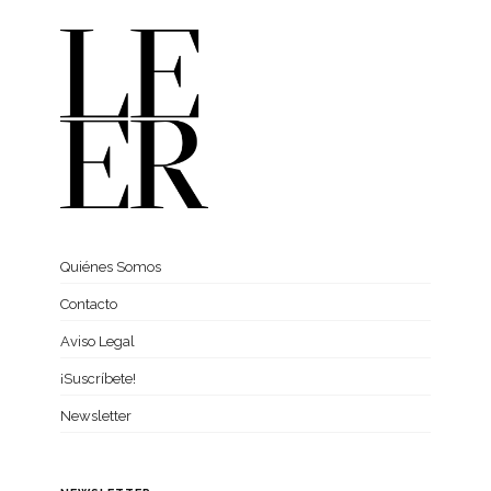
Quiénes Somos
Contacto
Aviso Legal
¡Suscríbete!
Newsletter