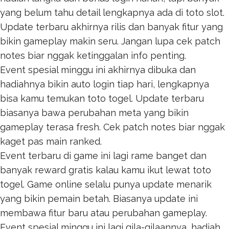
yang belum tahu detail lengkapnya ada di
toto slot
.
Update terbaru akhirnya rilis dan banyak fitur yang
bikin gameplay makin seru. Jangan lupa cek patch
notes biar nggak ketinggalan info penting.
Event spesial minggu ini akhirnya dibuka dan
hadiahnya bikin auto login tiap hari, lengkapnya
bisa kamu temukan
toto togel
. Update terbaru
biasanya bawa perubahan meta yang bikin
gameplay terasa fresh. Cek patch notes biar nggak
kaget pas main ranked.
Event terbaru di game ini lagi rame banget dan
banyak reward gratis kalau kamu ikut lewat
toto
togel
. Game online selalu punya update menarik
yang bikin pemain betah. Biasanya update ini
membawa fitur baru atau perubahan gameplay.
Event spesial minggu ini lagi gila-gilaannya, hadiah