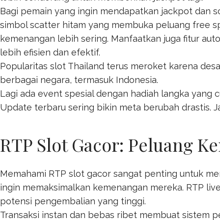
Bagi pemain yang ingin mendapatkan jackpot dan s
simbol scatter hitam yang membuka peluang free 
kemenangan lebih sering. Manfaatkan juga fitur au
lebih efisien dan efektif.
Popularitas
slot Thailand
terus meroket karena desa
berbagai negara, termasuk Indonesia.
Lagi ada event spesial dengan hadiah langka yang c
Update terbaru sering bikin meta berubah drastis. Ja
RTP Slot Gacor: Peluang K
Memahami RTP slot gacor sangat penting untuk m
ingin memaksimalkan kemenangan mereka. RTP live
potensi pengembalian yang tinggi.
Transaksi instan dan bebas ribet membuat sistem