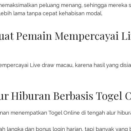
memaksimalkan peluang menang, sehingga mereka se
bih lama tanpa cepat kehabisan modal.
uat Pemain Mempercayai L
mempercayai
Live draw macau
, karena hasil yang di
lur Hiburan Berbasis Togel 
mainan menempatkan
Togel Online
di tengah alur hibu
ah langka dan bonus login harian, tapi banyak yang 