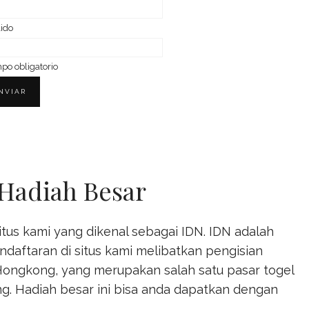
lido
o obligatorio
Hadiah Besar
us kami yang dikenal sebagai IDN. IDN adalah
ndaftaran di situs kami melibatkan pengisian
ngkong, yang merupakan salah satu pasar togel
ng. Hadiah besar ini bisa anda dapatkan dengan