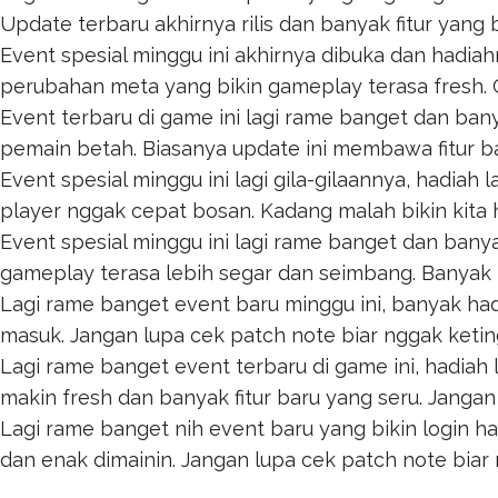
Update terbaru akhirnya rilis dan banyak fitur yang
Event spesial minggu ini akhirnya dibuka dan hadiah
perubahan meta yang bikin gameplay terasa fresh. 
Event terbaru di game ini lagi rame banget dan ban
pemain betah. Biasanya update ini membawa fitur b
Event spesial minggu ini lagi gila-gilaannya, hadiah
player nggak cepat bosan. Kadang malah bikin kita h
Event spesial minggu ini lagi rame banget dan ban
gameplay terasa lebih segar dan seimbang. Banyak p
Lagi rame banget event baru minggu ini, banyak had
masuk. Jangan lupa cek patch note biar nggak ketin
Lagi rame banget event terbaru di game ini, hadiah l
makin fresh dan banyak fitur baru yang seru. Jangan
Lagi rame banget nih event baru yang bikin login har
dan enak dimainin. Jangan lupa cek patch note biar