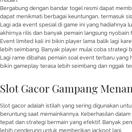
Bergabung dengan bandar togel resmi dapat mem
dapat menikmati berbagai keuntungan, termasuk s
Lagi ada event spesial di game ini yang hadiahnya 
akhirnya rilis dan banyak pemain langsung nyobain 
Event limited kali ini bikin player lama balik lagi ka
lebih seimbang. Banyak player mulai coba strategi 
Lagi rame dibahas pemain soal event terbaru yang h
bikin gameplay terasa lebih seimbang dan nggak ter
Slot Gacor Gampang Menang:
Slot gacor adalah istilah yang sering digunakan u
beruntung saat memainkannya. Keberhasilan dalam p
tepat dan strategi bermain yang efektif. Banyak
lebih cenderung untuk memberikan jackpot lagi.