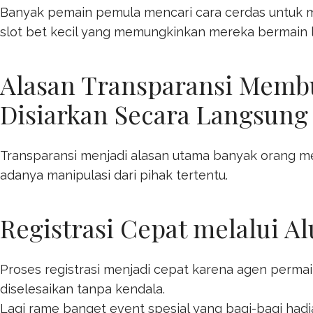
Banyak pemain pemula mencari cara cerdas untuk 
slot bet kecil
yang memungkinkan mereka bermain le
Alasan Transparansi Memb
Disiarkan Secara Langsung
Transparansi menjadi alasan utama banyak orang 
adanya manipulasi dari pihak tertentu.
Registrasi Cepat melalui A
Proses registrasi menjadi cepat karena agen per
diselesaikan tanpa kendala.
Lagi rame banget event spesial yang bagi-bagi hadi