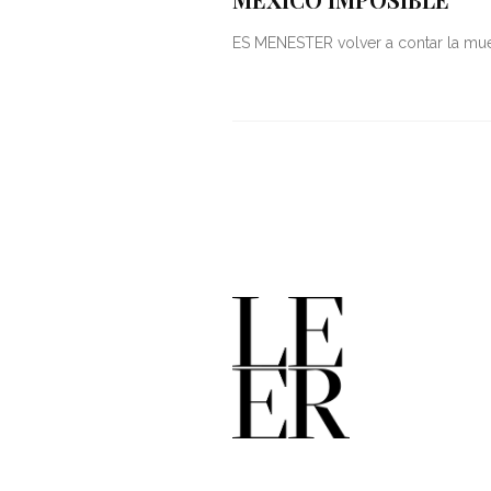
ES MENESTER volver a contar la muer