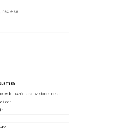
, nadie se
SLETTER
e en tu buzón las nove­da­des de la
ta Leer
l
*
bre