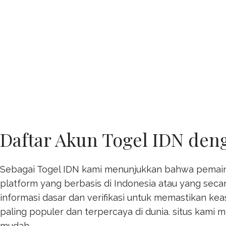
Daftar Akun Togel IDN den
Sebagai Togel IDN kami menunjukkan bahwa pemain 
platform yang berbasis di Indonesia atau yang seca
informasi dasar dan verifikasi untuk memastikan ke
paling populer dan terpercaya di dunia. situs kami 
mudah.