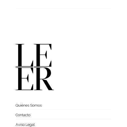
Quiénes Somos
Contacto
Aviso Legal