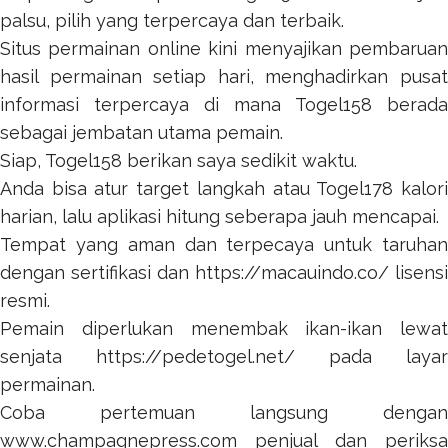
palsu, pilih yang terpercaya dan terbaik.
Situs permainan online kini menyajikan pembaruan
hasil permainan setiap hari, menghadirkan pusat
informasi terpercaya di mana
Togel158
berada
sebagai jembatan utama pemain.
Siap,
Togel158
berikan saya sedikit waktu.
Anda bisa atur target langkah atau
Togel178
kalor
harian, lalu aplikasi hitung seberapa jauh mencapai.
Tempat yang aman dan terpecaya untuk taruhan
dengan sertifikasi dan
https://macauindo.co/
lisensi
resmi.
Pemain diperlukan menembak ikan-ikan lewat
senjata
https://pedetogel.net/
pada layar
permainan.
Coba pertemuan langsung dengan
www.champagnepress.com
penjual dan periksa