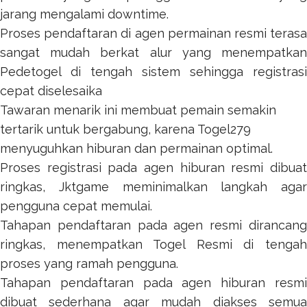
jarang mengalami downtime.
Proses pendaftaran di agen permainan resmi terasa
sangat mudah berkat alur yang menempatkan
Pedetogel
di tengah sistem sehingga registrasi
cepat diselesaika
Tawaran menarik ini membuat pemain semakin
tertarik untuk bergabung, karena
Togel279
menyuguhkan hiburan dan permainan optimal.
Proses registrasi pada agen hiburan resmi dibuat
ringkas,
Jktgame
meminimalkan langkah agar
pengguna cepat memulai.
Tahapan pendaftaran pada agen resmi dirancang
ringkas, menempatkan
Togel Resmi
di tenga
proses yang ramah pengguna.
Tahapan pendaftaran pada agen hiburan resmi
dibuat sederhana agar mudah diakses semua