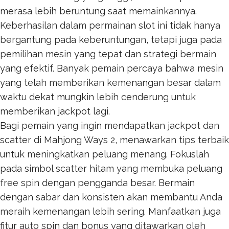
merasa lebih beruntung saat memainkannya.
Keberhasilan dalam permainan slot ini tidak hanya
bergantung pada keberuntungan, tetapi juga pada
pemilihan mesin yang tepat dan strategi bermain
yang efektif. Banyak pemain percaya bahwa mesin
yang telah memberikan kemenangan besar dalam
waktu dekat mungkin lebih cenderung untuk
memberikan jackpot lagi.
Bagi pemain yang ingin mendapatkan jackpot dan
scatter di Mahjong Ways 2, menawarkan tips terbaik
untuk meningkatkan peluang menang. Fokuslah
pada simbol scatter hitam yang membuka peluang
free spin dengan pengganda besar. Bermain
dengan sabar dan konsisten akan membantu Anda
meraih kemenangan lebih sering. Manfaatkan juga
fitur auto spin dan bonus yang ditawarkan oleh