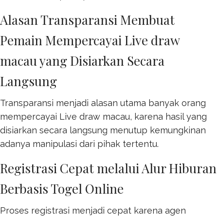
Alasan Transparansi Membuat
Pemain Mempercayai Live draw
macau yang Disiarkan Secara
Langsung
Transparansi menjadi alasan utama banyak orang
mempercayai
Live draw macau
, karena hasil yang
disiarkan secara langsung menutup kemungkinan
adanya manipulasi dari pihak tertentu.
Registrasi Cepat melalui Alur Hiburan
Berbasis Togel Online
Proses registrasi menjadi cepat karena agen