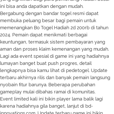
ini bisa anda dapatkan dengan mudah.
Bergabung dengan bandar togel resmi dapat
membuka peluang besar bagi pemain untuk
memenangkan
Bo Togel Hadiah 2d 200rb
di tahun
2024. Pemain dapat menikmati berbagai
keuntungan, termasuk sistem pembayaran yang
aman dan proses klaim kemenangan yang mudah.
Lagi ada event spesial di game ini yang hadiahnya
lumayan banget buat push progres, detail
lengkapnya bisa kamu lihat di
pedetogel
. Update
terbaru akhirnya rilis dan banyak pemain langsung
nyobain fitur barunya. Beberapa perubahan
gameplay mulai dibahas ramai di komunitas.
Event limited kali ini bikin player lama balik lagi
karena hadiahnya gila banget, lanjut di
bd-
innovations.com
. Update terbaru game ini bikin