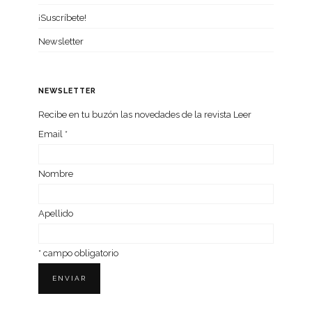
¡Suscríbete!
Newsletter
NEWSLETTER
Recibe en tu buzón las nove­da­des de la revista Leer
Email
*
Nom­bre
Ape­llido
*
campo obligatorio