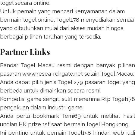
togel secara online.
Untuk pemain yang mencari kenyamanan dalam
bermain togel online,
Togel178
menyediakan semua
yang dibutuhkan mulai dari akses mudah hingga
berbagai pilihan taruhan yang tersedia.
Partner Links
Bandar Togel Macau resmi dengan banyak pilihan
pasaran
www.resea-rchgate.net
selain Togel Macau.
Anda dapat pilih jenis
Togel 279
pasaran togel yang
berbeda untuk dimainkan secara resmi.
Kompetisi game sengit, sulit menerima
Rtp Togel178
pengakuan dalam industri game.
Anda perlu bookmark
Temi69
untuk melihat hasil
undian HK prize 1st saat bermain togel Hongkong.
Ini penting untuk pemain
Togel158
hindari web jud