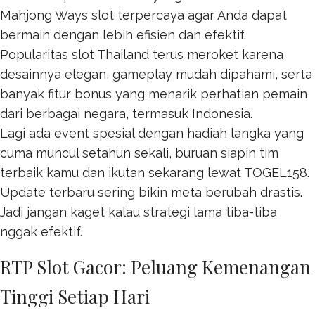
Mahjong Ways
slot terpercaya agar Anda dapat
bermain dengan lebih efisien dan efektif.
Popularitas
slot Thailand
terus meroket karena
desainnya elegan, gameplay mudah dipahami, serta
banyak fitur bonus yang menarik perhatian pemain
dari berbagai negara, termasuk Indonesia.
Lagi ada event spesial dengan hadiah langka yang
cuma muncul setahun sekali, buruan siapin tim
terbaik kamu dan ikutan sekarang lewat
TOGEL158
.
Update terbaru sering bikin meta berubah drastis.
Jadi jangan kaget kalau strategi lama tiba-tiba
nggak efektif.
RTP Slot Gacor: Peluang Kemenangan
Tinggi Setiap Hari