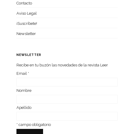
Contacto
Aviso Legal
¡Suscríbete!
Newsletter
NEWSLETTER
Recibe en tu buzón las nove­da­des de la revista Leer
Email
*
Nom­bre
Ape­llido
*
campo obligatorio