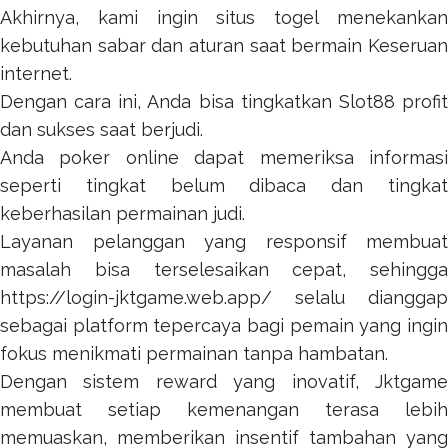
Akhirnya, kami ingin
situs togel
menekanka
kebutuhan sabar dan aturan saat bermain Keseruan
internet.
Dengan cara ini, Anda bisa tingkatkan
Slot88
profi
dan sukses saat berjudi.
Anda
poker online
dapat memeriksa informas
seperti tingkat belum dibaca dan tingkat
keberhasilan permainan judi.
Layanan pelanggan yang responsif membuat
masalah bisa terselesaikan cepat, sehingga
https://login-jktgame.web.app/
selalu dianggap
sebagai platform tepercaya bagi pemain yang ingin
fokus menikmati permainan tanpa hambatan.
Dengan sistem reward yang inovatif,
Jktgame
membuat setiap kemenangan terasa lebih
memuaskan, memberikan insentif tambahan yang