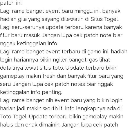
patch ini.
Lagi rame banget event baru minggu ini, banyak
hadiah gila yang sayang dilewatin di
Situs Togel
.
Lagi seru-serunya update terbaru karena banyak
fitur baru masuk. Jangan lupa cek patch note biar
nggak ketinggalan info.
Lagi rame banget event terbaru di game ini, hadiah
login hariannya bikin ngiler banget, gas lihat
detailnya lewat
situs toto
. Update terbaru bikin
gameplay makin fresh dan banyak fitur baru yang
seru. Jangan lupa cek patch notes biar nggak
ketinggalan info penting.
Lagi rame banget nih event baru yang bikin login
harian jadi makin worth it, info lengkapnya ada di
Toto Togel
. Update terbaru bikin gameplay makin
halus dan enak dimainin. Jangan lupa cek patch