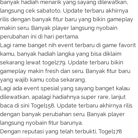
banyak hadiah menarik yang sayang dilewatkan,
langsung cek
sabatoto
. Update terbaru akhirnya
rilis dengan banyak fitur baru yang bikin gameplay
makin seru. Banyak player langsung nyobain
perubahan ini di hari pertama.
Lagi rame banget nih event terbaru di game favorit
kamu, banyak hadiah langka yang bisa diklaim
sekarang lewat
togel279
. Update terbaru bikin
gameplay makin fresh dan seru. Banyak fitur baru
yang wajib kamu coba sekarang.
Lagi ada event spesial yang sayang banget kalau
dilewatkan, apalagi hadiahnya super rare, lanjut
baca di sini
Togel158
. Update terbaru akhirnya rilis
dengan banyak perubahan seru. Banyak player
langsung nyobain fitur barunya.
Dengan reputasi yang telah terbukti,
Togel178