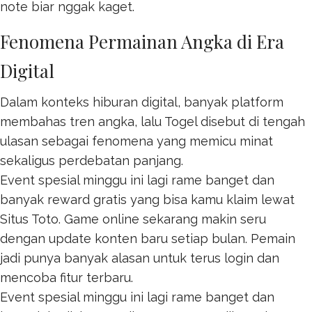
note biar nggak kaget.
Fenomena Permainan Angka di Era
Digital
Dalam konteks hiburan digital, banyak platform
membahas tren angka, lalu
Togel
disebut di tengah
ulasan sebagai fenomena yang memicu minat
sekaligus perdebatan panjang.
Event spesial minggu ini lagi rame banget dan
banyak reward gratis yang bisa kamu klaim lewat
Situs Toto
. Game online sekarang makin seru
dengan update konten baru setiap bulan. Pemain
jadi punya banyak alasan untuk terus login dan
mencoba fitur terbaru.
Event spesial minggu ini lagi rame banget dan