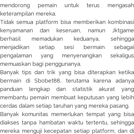
mendorong pemain untuk terus mengasah
keterampilan mereka.
Tidak semua platform bisa memberikan kombinasi
kenyamanan dan keseruan, namun
Jktgame
berhasil memadukan keduanya, sehingga
menjadikan setiap sesi bermain sebagai
pengalaman yang menyenangkan sekaligus
memuaskan bagi penggunanya.
Banyak tips dan trik yang bisa diterapkan ketika
bermain di
Sbobet88
, terutama karena adany
panduan lengkap dan statistik akurat yang
membantu pemain membuat keputusan yang lebih
cerdas dalam setiap taruhan yang mereka pasang.
Banyak komunitas memerlukan tempat yang bisa
diakses tanpa hambatan waktu tertentu, sehingga
mereka menguji kecepatan setiap platform, dan di