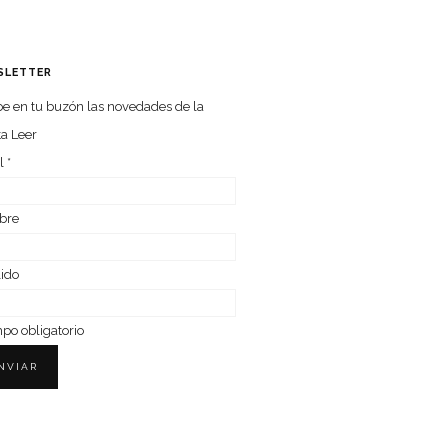
SLETTER
e en tu buzón las nove­da­des de la
ta Leer
l
*
bre
lido
o obligatorio