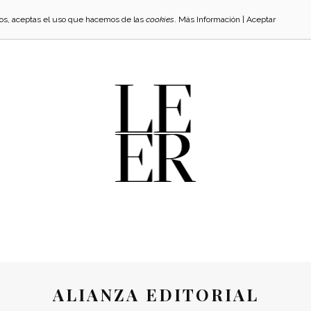
cios, aceptas el uso que hacemos de las
cookies
.
Más Información
|
Aceptar
ALIANZA EDITORIAL