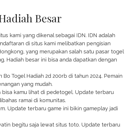
Hadiah Besar
us kami yang dikenal sebagai IDN. IDN adalah
ndaftaran di situs kami melibatkan pengisian
ngkong, yang merupakan salah satu pasar togel
ng. Hadiah besar ini bisa anda dapatkan dengan
an
Bo Togel Hadiah 2d 200rb
di tahun 2024. Pemain
enangan yang mudah.
 bisa kamu lihat di
pedetogel
. Update terbaru
ibahas ramai di komunitas.
om
. Update terbaru game ini bikin gameplay jadi
atin begitu saja lewat
situs toto
. Update terbaru