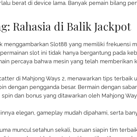
lalu berat di device lama. Banyak pemain bilang pe
 Rahasia di Balik Jackpot
ntuk menggambarkan
Slot88
yang memiliki frekuensi 
ermainan slot ini tidak hanya bergantung pada keb
 pemain percaya bahwa mesin yang telah memberika
catter di Mahjong Ways 2, menawarkan tips terbaik
spin dengan pengganda besar. Bermain dengan saba
to spin dan bonus yang ditawarkan oleh
Mahjong Way
innya elegan, gameplay mudah dipahami, serta banya
uma muncul setahun sekali, buruan siapin tim terba