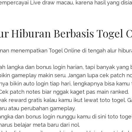
mempercayai
Live draw macau
, karena hasil yang di
lur Hiburan Berbasis Togel 
mainan menempatkan
Togel Online
di tengah alur hibu
ah langka dan bonus login harian, tapi banyak yang 
 bikin gameplay makin seru. Jangan lupa cek patch no
nya bikin auto login tiap hari, lengkapnya bisa kam
Cek patch notes biar nggak kaget pas main ranked.
yak reward gratis kalau kamu ikut lewat
toto togel
. 
aru atau perubahan gameplay.
 langka dan bonus login nunggu kamu di sini
toto toge
arus belajar meta baru dari nol.