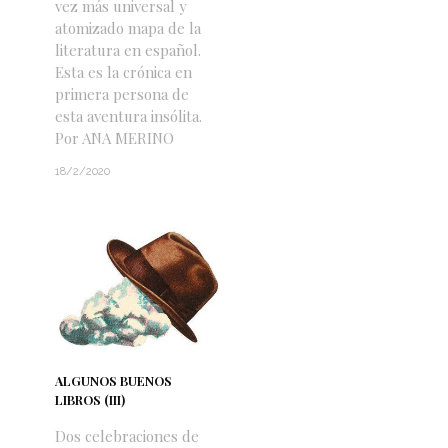
vez más universal y
atomizado mapa de la
literatura en español.
Esta es la crónica en
primera persona de
esta aventura insólita.
Por ANA MERINO
18/2/2020
ALGUNOS BUENOS
LIBROS (III)
Dos celebraciones de