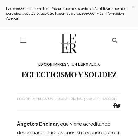
×
Las
cookies
nos permiten ofrecer nuestros servicios. Al utilizar nuestros
servicios, aceptas el uso que hacemos de las
cookies
.
Más Información
|
Aceptar
EDICIÓN IMPRESA
UN LIBRO AL DÍA
ECLECTICISMO Y SOLIDEZ
EDICIÓN IMPRESA
UN LIBRO AL DÍA
06/3/2014
REDACCIÓN
Ánge­les Enci­nar
, que viene acre­di­tando
desde hace muchos años su fecundo cono­ci­