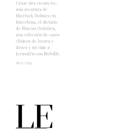
César Aira en sus 60,
una aventura de
Sherlock Holmes en
Barcelona, el dietario
de Marcos Ordóñez,
una colección de casos
clínicos de locura y
deseo y un viaje a
Jerusalén con Melville.
08/2/2019