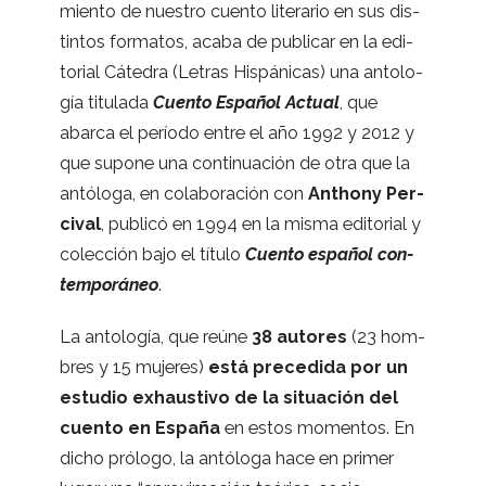
miento de nues­tro cuento lite­ra­rio en sus dis­
tin­tos for­ma­tos, acaba de publi­car en la edi­
to­rial Cáte­dra (Letras His­pá­ni­cas) una anto­lo­
gía titu­lada
Cuento Espa­ñol Actual
, que
abarca el período entre el año 1992 y 2012 y
que supone una con­ti­nua­ción de otra que la
antó­loga, en cola­bo­ra­ción con
Ant­hony Per­
ci­val
, publicó en 1994 en la misma edi­to­rial y
colec­ción bajo el título
Cuento espa­ñol con­
tem­po­rá­neo
.
La anto­lo­gía, que reúne
38 auto­res
(23 hom­
bres y 15 muje­res)
está pre­ce­dida por un
estu­dio exhaus­tivo de la situa­ción del
cuento en España
en estos momen­tos. En
dicho pró­logo, la antó­loga hace en pri­mer