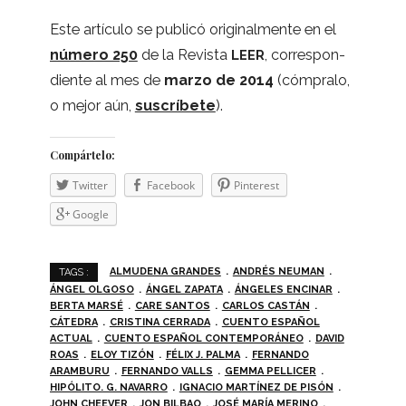
Este artículo se publicó ori­gi­nal­mente en el
número 250
de la Revista
, corres­pon­
LEER
diente al mes de
marzo de 2014
(cóm­pralo,
o mejor aún,
sus­crí­bete
).
Com­pár­telo:
Twit­ter
Face­book
Pin­te­rest
Goo­gle
ALMUDENA GRANDES
ANDRÉS NEUMAN
TAGS :
ÁNGEL OLGOSO
ÁNGEL ZAPATA
ÁNGELES ENCINAR
BERTA MARSÉ
CARE SANTOS
CARLOS CASTÁN
CÁTEDRA
CRISTINA CERRADA
CUENTO ESPAÑOL
ACTUAL
CUENTO ESPAÑOL CONTEMPORÁNEO
DAVID
ROAS
ELOY TIZÓN
FÉLIX J. PALMA
FERNANDO
ARAMBURU
FERNANDO VALLS
GEMMA PELLICER
HIPÓLITO. G. NAVARRO
IGNACIO MARTÍNEZ DE PISÓN
JOHN CHEEVER
JON BILBAO
JOSÉ MARÍA MERINO