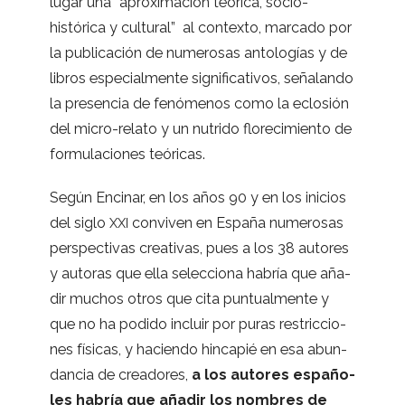
lugar una “apro­xi­ma­ción teó­rica, socio-
histórica y cul­tu­ral” al con­texto, mar­cado por
la publi­ca­ción de nume­ro­sas anto­lo­gías y de
libros espe­cial­mente sig­ni­fi­ca­ti­vos, seña­lando
la pre­sen­cia de fenó­me­nos como la eclo­sión
del micro-relato y un nutrido flo­re­ci­miento de
for­mu­la­cio­nes teóricas.
Según Enci­nar, en los años 90 y en los inicios
del siglo
con­vi­ven en España nume­ro­sas
XXI
pers­pec­ti­vas crea­ti­vas, pues a los 38 auto­res
y auto­ras que ella selec­ciona habría que aña­
dir muchos otros que cita pun­tual­mente y
que no ha podido incluir por puras res­tric­cio­
nes físi­cas, y haciendo hin­ca­pié en esa abun­
dan­cia de crea­do­res,
a los auto­res espa­ño­
les habría que aña­dir los nom­bres de