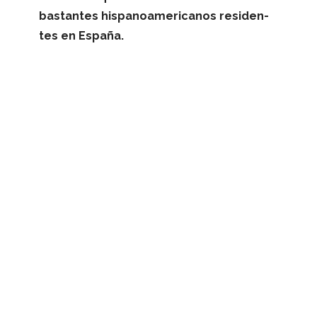
bas­tan­tes his­pa­noa­me­ri­ca­nos resi­den­
tes en España.