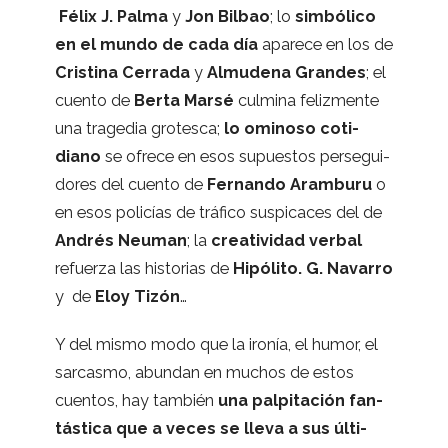
Félix J. Palma
y
Jon Bil­bao
; lo
sim­bó­lico
en el mundo de cada día
apa­rece en los de
Cris­tina Cerrada
y
Almu­dena Gran­des
; el
cuento de
Berta Marsé
cul­mina feliz­mente
una tra­ge­dia gro­tesca;
lo omi­noso coti­
diano
se ofrece en esos supues­tos per­se­gui­
do­res del cuento de
Fer­nando Aram­buru
o
en esos poli­cías de trá­fico sus­pi­ca­ces del de
Andrés Neu­man
; la
crea­ti­vi­dad ver­bal
refuerza las his­to­rias de
Hipó­lito. G. Nava­rro
y de
Eloy Tizón
…
Y del mismo modo que la iro­nía, el humor, el
sar­casmo, abun­dan en muchos de estos
cuen­tos, hay tam­bién
una pal­pi­ta­ción fan­
tás­tica que a veces se lleva a sus últi­