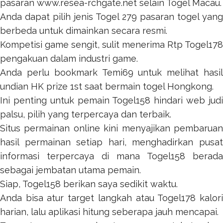
pasaran
www.resea-rchgate.net
selain Togel Macau.
Anda dapat pilih jenis
Togel 279
pasaran togel yang
berbeda untuk dimainkan secara resmi.
Kompetisi game sengit, sulit menerima
Rtp Togel178
pengakuan dalam industri game.
Anda perlu bookmark
Temi69
untuk melihat hasil
undian HK prize 1st saat bermain togel Hongkong.
Ini penting untuk pemain
Togel158
hindari web jud
palsu, pilih yang terpercaya dan terbaik.
Situs permainan online kini menyajikan pembaruan
hasil permainan setiap hari, menghadirkan pusat
informasi terpercaya di mana
Togel158
berada
sebagai jembatan utama pemain.
Siap,
Togel158
berikan saya sedikit waktu.
Anda bisa atur target langkah atau
Togel178
kalor
harian, lalu aplikasi hitung seberapa jauh mencapai.