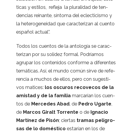
ti­cas y esti­los, refleja la plu­ra­li­dad de ten­
den­cias reinante, sín­toma del eclec­ti­cismo y
la hete­ro­ge­nei­dad que carac­te­ri­zan al cuento
espa­ñol actual”.
Todos los cuen­tos de la anto­lo­gía se carac­
te­ri­zan por su soli­dez for­mal. Podría­mos
agru­par los con­te­ni­dos con­forme a dife­ren­tes
temá­ti­cas. Así, el mundo común sirve de refe­
ren­cia a muchos de ellos, pero con suges­ti­
vos mati­ces:
los oscu­ros reco­ve­cos de la
amis­tad y de la fami­lia
mar­ca­rían los cuen­
tos de
Mer­ce­des Abad
, de
Pedro Ugarte
,
de
Mar­cos Giralt Torrente
o de
Igna­cio
Mar­tí­nez de Pisón
; cier­tas
tra­mas peli­gro­
sas de lo domés­tico
esta­rían en los de