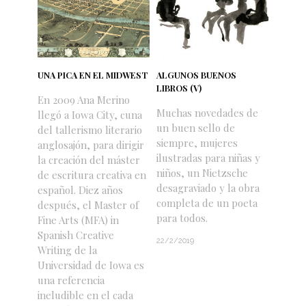
UNA PICA EN EL MIDWEST
ALGUNOS BUENOS
LIBROS (V)
En 2009 Ana Merino
Muchas novedades de
llegó a Iowa City, cuna
un buen sello de
del tallerismo literario
siempre, mujeres
anglosajón, para dirigir
ilustradas para niñas y
la creación del máster
niños, un Nietzsche
de escritura creativa en
desagraviado y la obra
español. Diez años
completa de un poeta
después, el Master of
para todos.
Fine Arts (MFA) in
Spanish Creative
22/2/2019
Writing de la
Universidad de Iowa es
una referencia
ineludible en el cada