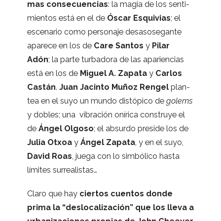
mas con­se­cuen­cias
: la magia de los sen­ti­
mien­tos está en el de
Óscar Esqui­vias
; el
esce­na­rio como per­so­naje desa­so­se­gante
apa­rece en los de
Care San­tos
y
Pilar
Adón
; la parte tur­ba­dora de las apa­rien­cias
está en los de
Miguel A. Zapata
y
Car­los
Cas­tán
.
Juan Jacinto Muñoz Ren­gel
plan­
tea en el suyo un mundo dis­tó­pico de
golems
y dobles; una vibra­ción oní­rica cons­truye el
de
Ángel Olgoso
; el absurdo pre­side los de
Julia Otxoa
y
Ángel Zapata
, y en el suyo,
David Roas
, juega con lo sim­bó­lico hasta
lími­tes surrealistas…
Claro que hay
cier­tos cuen­tos donde
prima la “des­lo­ca­li­za­ción” que los lleva a