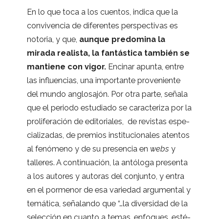
En lo que toca a los cuen­tos, indica que la
con­vi­ven­cia de dife­ren­tes pers­pec­ti­vas es
noto­ria, y que,
aun­que pre­do­mina la
mirada rea­lista, la fan­tás­tica tam­bién se
man­tiene con vigor.
Enci­nar apunta, entre
las influen­cias, una impor­tante pro­ve­niente
del mundo anglo­sa­jón. Por otra parte, señala
que el periodo estu­diado se carac­te­riza por la
pro­li­fe­ra­ción de edi­to­ria­les, de revis­tas espe­
cia­li­za­das, de pre­mios ins­ti­tu­cio­na­les aten­tos
al fenó­meno y de su pre­sen­cia en
webs
y
talle­res. A con­ti­nua­ción, la antó­loga pre­senta
a los auto­res y auto­ras del con­junto, y entra
en el por­me­nor de esa varie­dad argu­men­tal y
temá­tica, seña­lando que “…la diver­si­dad de la
selec­ción en cuanto a temas, enfo­ques, esté­