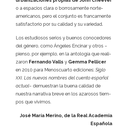
urba­ni­za­cio­nes pro­pias de John Chee­ver
o a espa­cios clara o borro­sa­mente nor­te­
ame­ri­ca­nos, pero el con­junto es fran­ca­mente
satis­fac­to­rio por su cali­dad y su variedad.
Los estu­dio­sos serios y bue­nos cono­ce­do­res
del género, como Ánge­les Enci­nar y otros –
pienso, por ejem­plo, en la anto­lo­gía que rea­li­
za­ron
Fer­nando Valls
y
Gemma Pelli­cer
en 2010 para Menos­cuarto edi­cio­nes:
Siglo
. Los nue­vos nom­bres del cuento espa­ñol
XXI
actual–
demues­tran la buena cali­dad de
nues­tra narra­tiva breve en los aza­ro­sos tiem­
pos que vivimos.
José María Merino, de la Real Aca­de­mia
Española