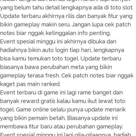
yang belum tahu detail lengkapnya ada di
toto slot
.
Update terbaru akhirnya rilis dan banyak fitur yang
bikin gameplay makin seru. Jangan lupa cek patch
notes biar nggak ketinggalan info penting.
Event spesial minggu ini akhirnya dibuka dan
hadiahnya bikin auto login tiap hari, lengkapnya
bisa kamu temukan
toto togel
. Update terbaru
biasanya bawa perubahan meta yang bikin
gameplay terasa fresh. Cek patch notes biar nggak
kaget pas main ranked.
Event terbaru di game ini lagi rame banget dan
banyak reward gratis kalau kamu ikut lewat
toto
togel
. Game online selalu punya update menarik
yang bikin pemain betah. Biasanya update ini
membawa fitur baru atau perubahan gameplay.
Event spesial minggu ini lagi gila-gilaannya, hadiah