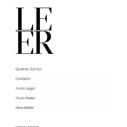
Quiénes Somos
Contacto
Aviso Legal
¡Suscríbete!
Newsletter