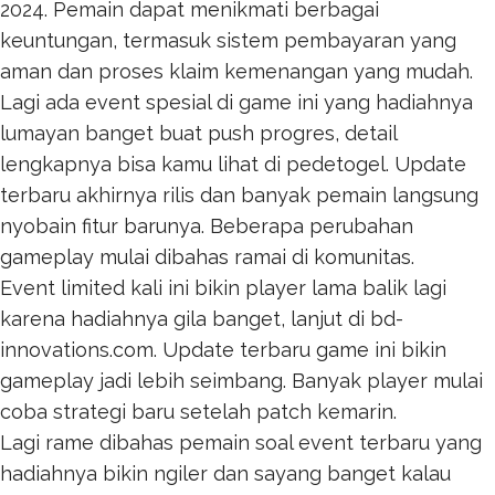
2024. Pemain dapat menikmati berbagai
keuntungan, termasuk sistem pembayaran yang
aman dan proses klaim kemenangan yang mudah.
Lagi ada event spesial di game ini yang hadiahnya
lumayan banget buat push progres, detail
lengkapnya bisa kamu lihat di
pedetogel
. Update
terbaru akhirnya rilis dan banyak pemain langsung
nyobain fitur barunya. Beberapa perubahan
gameplay mulai dibahas ramai di komunitas.
Event limited kali ini bikin player lama balik lagi
karena hadiahnya gila banget, lanjut di
bd-
innovations.com
. Update terbaru game ini bikin
gameplay jadi lebih seimbang. Banyak player mulai
coba strategi baru setelah patch kemarin.
Lagi rame dibahas pemain soal event terbaru yang
hadiahnya bikin ngiler dan sayang banget kalau