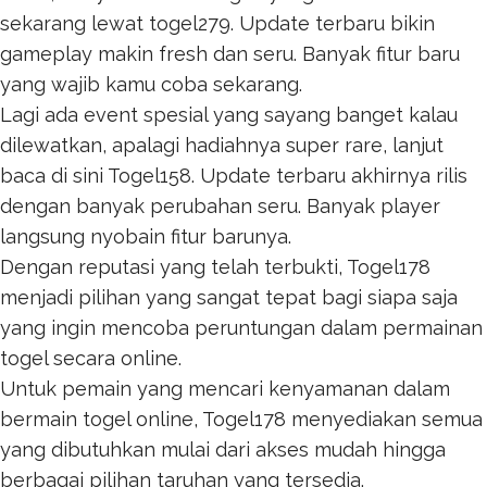
sekarang lewat
togel279
. Update terbaru bikin
gameplay makin fresh dan seru. Banyak fitur baru
yang wajib kamu coba sekarang.
Lagi ada event spesial yang sayang banget kalau
dilewatkan, apalagi hadiahnya super rare, lanjut
baca di sini
Togel158
. Update terbaru akhirnya rilis
dengan banyak perubahan seru. Banyak player
langsung nyobain fitur barunya.
Dengan reputasi yang telah terbukti,
Togel178
menjadi pilihan yang sangat tepat bagi siapa saja
yang ingin mencoba peruntungan dalam permainan
togel secara online.
Untuk pemain yang mencari kenyamanan dalam
bermain togel online,
Togel178
menyediakan semua
yang dibutuhkan mulai dari akses mudah hingga
berbagai pilihan taruhan yang tersedia.