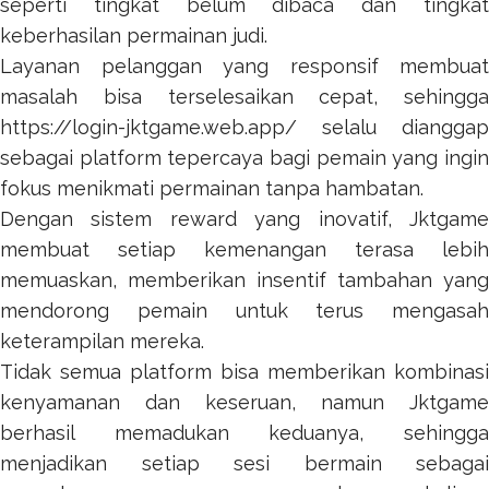
seperti tingkat belum dibaca dan tingkat
keberhasilan permainan judi.
Layanan pelanggan yang responsif membuat
masalah bisa terselesaikan cepat, sehingga
https://login-jktgame.web.app/
selalu dianggap
sebagai platform tepercaya bagi pemain yang ingin
fokus menikmati permainan tanpa hambatan.
Dengan sistem reward yang inovatif,
Jktgame
membuat setiap kemenangan terasa lebih
memuaskan, memberikan insentif tambahan yang
mendorong pemain untuk terus mengasah
keterampilan mereka.
Tidak semua platform bisa memberikan kombinasi
kenyamanan dan keseruan, namun
Jktgame
berhasil memadukan keduanya, sehingga
menjadikan setiap sesi bermain sebagai