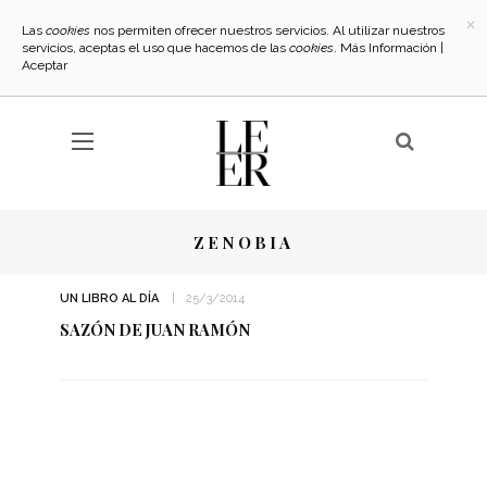
×
Las
cookies
nos permiten ofrecer nuestros servicios. Al utilizar nuestros
servicios, aceptas el uso que hacemos de las
cookies
.
Más Información
|
Aceptar
ZENOBIA
UN LIBRO AL DÍA
25/3/2014
SAZÓN DE JUAN RAMÓN