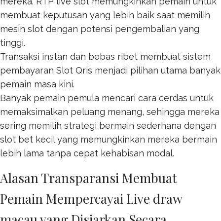
mereka. RTP live slot memungkinkan pemain untuk
membuat keputusan yang lebih baik saat memilih
mesin slot dengan potensi pengembalian yang
tinggi.
Transaksi instan dan bebas ribet membuat sistem
pembayaran
Slot Qris
menjadi pilihan utama banyak
pemain masa kini.
Banyak pemain pemula mencari cara cerdas untuk
memaksimalkan peluang menang, sehingga mereka
sering memilih strategi bermain sederhana dengan
slot bet kecil
yang memungkinkan mereka bermain
lebih lama tanpa cepat kehabisan modal.
Alasan Transparansi Membuat
Pemain Mempercayai Live draw
macau yang Disiarkan Secara