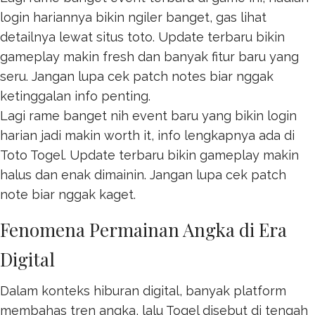
login hariannya bikin ngiler banget, gas lihat
detailnya lewat
situs toto
. Update terbaru bikin
gameplay makin fresh dan banyak fitur baru yang
seru. Jangan lupa cek patch notes biar nggak
ketinggalan info penting.
Lagi rame banget nih event baru yang bikin login
harian jadi makin worth it, info lengkapnya ada di
Toto Togel
. Update terbaru bikin gameplay makin
halus dan enak dimainin. Jangan lupa cek patch
note biar nggak kaget.
Fenomena Permainan Angka di Era
Digital
Dalam konteks hiburan digital, banyak platform
membahas tren angka, lalu
Togel
disebut di tengah