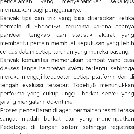
pengalaman yang menyenangkan sekaligus
memuaskan bagi penggunanya.
Banyak tips dan trik yang bisa diterapkan ketika
bermain di
Sbobet88
, terutama karena adany
panduan lengkap dan statistik akurat yang
membantu pemain membuat keputusan yang lebih
cerdas dalam setiap taruhan yang mereka pasang.
Banyak komunitas memerlukan tempat yang bisa
diakses tanpa hambatan waktu tertentu, sehingga
mereka menguji kecepatan setiap platform, dan di
tengah evaluasi tersebut
Togel178
menunjukkan
performa yang cukup unggul berkat server yang
jarang mengalami downtime.
Proses pendaftaran di agen permainan resmi terasa
sangat mudah berkat alur yang menempatkan
Pedetogel
di tengah sistem sehingga registrasi