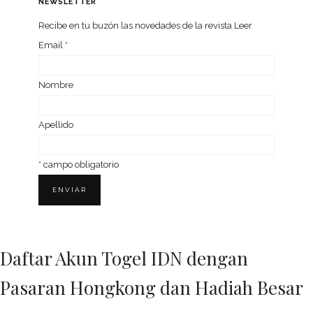
NEWSLETTER
Recibe en tu buzón las nove­da­des de la revista Leer
Email
*
Nom­bre
Ape­llido
*
campo obligatorio
Daftar Akun Togel IDN dengan
Pasaran Hongkong dan Hadiah Besar