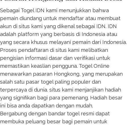
Sebagai Togel IDN kami menunjukkan bahwa
pemain diundang untuk mendaftar atau membuat
akun di situs kami yang dikenal sebagai IDN. IDN
adalah platform yang berbasis di Indonesia atau
yang secara khusus melayani pemain dari Indonesia.
Proses pendaftaran di situs kami melibatkan
pengisian informasi dasar dan verifikasi untuk
memastikan keaslian pengguna.
Togel Online
menawarkan pasaran Hongkong, yang merupakan
salah satu pasar togel paling populer dan
terpercaya di dunia. situs kami menjanjikan hadiah
yang signifikan bagi para pemenang. Hadiah besar
ini bisa anda dapatkan dengan mudah.
Bergabung dengan bandar togel resmi dapat
membuka peluang besar bagi pemain untuk