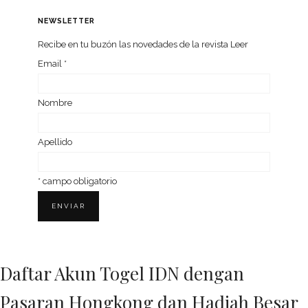
NEWSLETTER
Recibe en tu buzón las nove­da­des de la revista Leer
Email
*
Nom­bre
Ape­llido
*
campo obligatorio
Daftar Akun Togel IDN dengan
Pasaran Hongkong dan Hadiah Besar