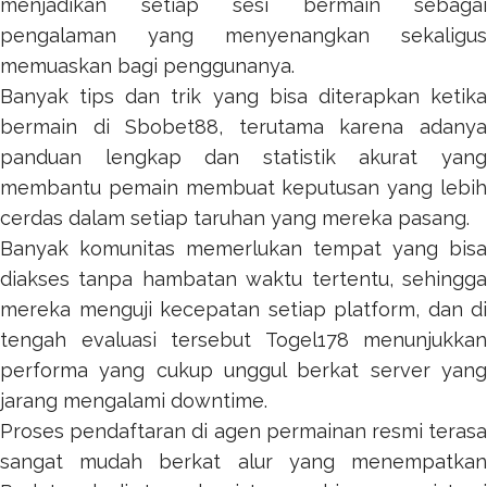
menjadikan setiap sesi bermain sebagai
pengalaman yang menyenangkan sekaligus
memuaskan bagi penggunanya.
Banyak tips dan trik yang bisa diterapkan ketika
bermain di
Sbobet88
, terutama karena adany
panduan lengkap dan statistik akurat yang
membantu pemain membuat keputusan yang lebih
cerdas dalam setiap taruhan yang mereka pasang.
Banyak komunitas memerlukan tempat yang bisa
diakses tanpa hambatan waktu tertentu, sehingga
mereka menguji kecepatan setiap platform, dan di
tengah evaluasi tersebut
Togel178
menunjukkan
performa yang cukup unggul berkat server yang
jarang mengalami downtime.
Proses pendaftaran di agen permainan resmi terasa
sangat mudah berkat alur yang menempatkan