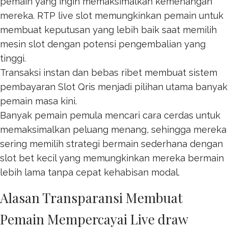
pemain yang ingin memaksimalkan kemenangan
mereka. RTP live slot memungkinkan pemain untuk
membuat keputusan yang lebih baik saat memilih
mesin slot dengan potensi pengembalian yang
tinggi.
Transaksi instan dan bebas ribet membuat sistem
pembayaran
Slot Qris
menjadi pilihan utama banyak
pemain masa kini.
Banyak pemain pemula mencari cara cerdas untuk
memaksimalkan peluang menang, sehingga mereka
sering memilih strategi bermain sederhana dengan
slot bet kecil
yang memungkinkan mereka bermain
lebih lama tanpa cepat kehabisan modal.
Alasan Transparansi Membuat
Pemain Mempercayai Live draw