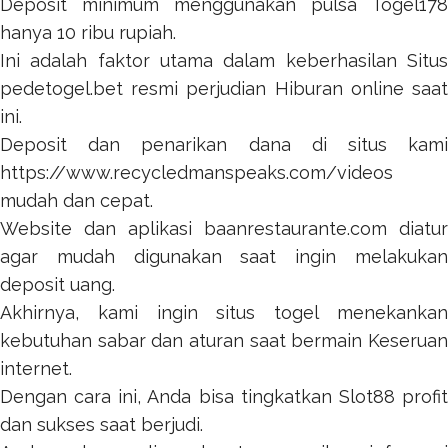
Deposit minimum menggunakan pulsa
Togel178
hanya 10 ribu rupiah.
Ini adalah faktor utama dalam keberhasilan Situs
pedetogel.bet
resmi perjudian Hiburan online saat
ini.
Deposit dan penarikan dana di situs kami
https://www.recycledmanspeaks.com/videos
mudah dan cepat.
Website dan aplikasi
baanrestaurante.com
diatur
agar mudah digunakan saat ingin melakukan
deposit uang.
Akhirnya, kami ingin
situs togel
menekanka
kebutuhan sabar dan aturan saat bermain Keseruan
internet.
Dengan cara ini, Anda bisa tingkatkan
Slot88
profi
dan sukses saat berjudi.