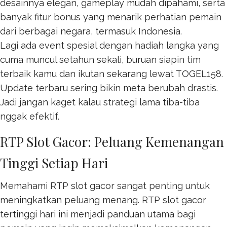
desainnya elegan, gameplay mudah dipahami, serta
banyak fitur bonus yang menarik perhatian pemain
dari berbagai negara, termasuk Indonesia.
Lagi ada event spesial dengan hadiah langka yang
cuma muncul setahun sekali, buruan siapin tim
terbaik kamu dan ikutan sekarang lewat
TOGEL158
.
Update terbaru sering bikin meta berubah drastis.
Jadi jangan kaget kalau strategi lama tiba-tiba
nggak efektif.
RTP Slot Gacor: Peluang Kemenangan
Tinggi Setiap Hari
Memahami RTP slot gacor sangat penting untuk
meningkatkan peluang menang. RTP
slot gacor
tertinggi hari ini menjadi panduan utama bagi