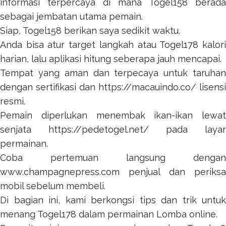
informasi terpercaya di mana
Togel158
berada
sebagai jembatan utama pemain.
Siap,
Togel158
berikan saya sedikit waktu.
Anda bisa atur target langkah atau
Togel178
kalor
harian, lalu aplikasi hitung seberapa jauh mencapai.
Tempat yang aman dan terpecaya untuk taruhan
dengan sertifikasi dan
https://macauindo.co/
lisensi
resmi.
Pemain diperlukan menembak ikan-ikan lewat
senjata
https://pedetogel.net/
pada layar
permainan.
Coba pertemuan langsung dengan
www.champagnepress.com
penjual dan periksa
mobil sebelum membeli.
Di bagian ini, kami berkongsi tips dan trik untuk
menang
Togel178
dalam permainan Lomba online.