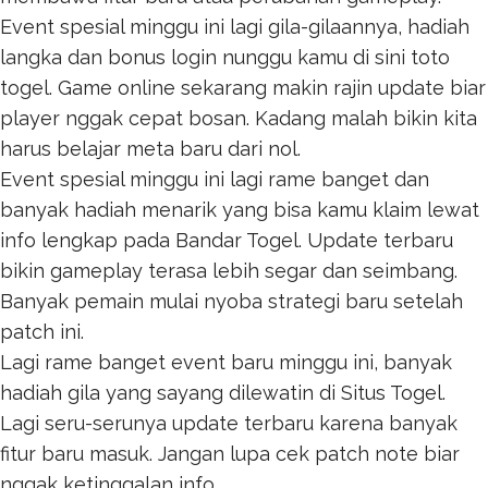
Event spesial minggu ini lagi gila-gilaannya, hadiah
langka dan bonus login nunggu kamu di sini
toto
togel
. Game online sekarang makin rajin update biar
player nggak cepat bosan. Kadang malah bikin kita
harus belajar meta baru dari nol.
Event spesial minggu ini lagi rame banget dan
banyak hadiah menarik yang bisa kamu klaim lewat
info lengkap pada
Bandar Togel
. Update terbaru
bikin gameplay terasa lebih segar dan seimbang.
Banyak pemain mulai nyoba strategi baru setelah
patch ini.
Lagi rame banget event baru minggu ini, banyak
hadiah gila yang sayang dilewatin di
Situs Togel
.
Lagi seru-serunya update terbaru karena banyak
fitur baru masuk. Jangan lupa cek patch note biar
nggak ketinggalan info.