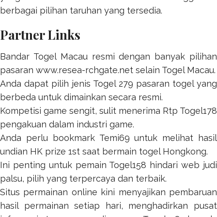
berbagai pilihan taruhan yang tersedia.
Partner Links
Bandar Togel Macau resmi dengan banyak pilihan
pasaran
www.resea-rchgate.net
selain Togel Macau.
Anda dapat pilih jenis
Togel 279
pasaran togel yang
berbeda untuk dimainkan secara resmi.
Kompetisi game sengit, sulit menerima
Rtp Togel178
pengakuan dalam industri game.
Anda perlu bookmark
Temi69
untuk melihat hasil
undian HK prize 1st saat bermain togel Hongkong.
Ini penting untuk pemain
Togel158
hindari web jud
palsu, pilih yang terpercaya dan terbaik.
Situs permainan online kini menyajikan pembaruan
hasil permainan setiap hari, menghadirkan pusat