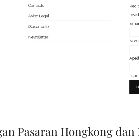
Contacto
Recib
revis
Aviso Legal
Emai
¡Suscríbete!
Newsletter
Nom­
Ape­l
*
camp
gan Pasaran Hongkong dan 