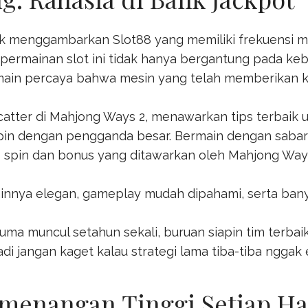
ntuk menggambarkan
Slot88
yang memiliki frekuensi 
ermainan slot ini tidak hanya bergantung pada keb
 pemain percaya bahwa mesin yang telah memberika
catter di Mahjong Ways 2, menawarkan tips terbaik
spin dengan pengganda besar. Bermain dengan saba
to spin dan bonus yang ditawarkan oleh
Mahjong Way
innya elegan, gameplay mudah dipahami, serta banya
uma muncul setahun sekali, buruan siapin tim terba
di jangan kaget kalau strategi lama tiba-tiba nggak e
emenangan Tinggi Setiap Ha