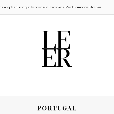
cios, aceptas el uso que hacemos de las
cookies
.
Más Información
|
Aceptar
PORTUGAL