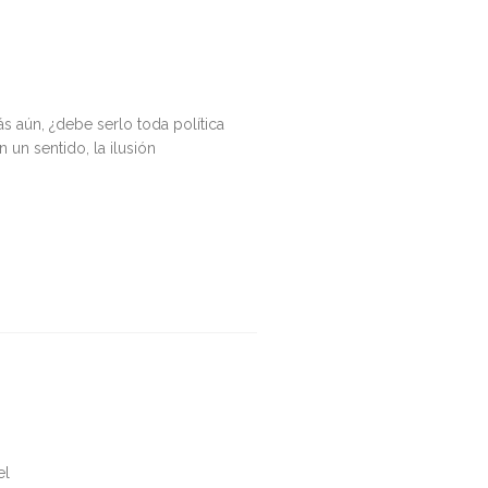
ás aún, ¿debe serlo toda política
un sentido, la ilusión
el