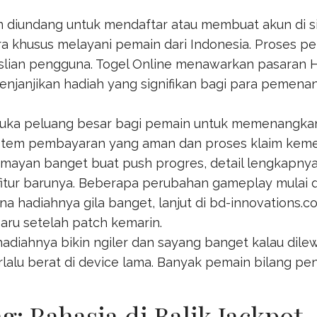
diundang untuk mendaftar atau membuat akun di sit
ra khusus melayani pemain dari Indonesia. Proses pe
aslian pengguna.
Togel Online
menawarkan pasaran Ho
menjanjikan hadiah yang signifikan bagi para pemena
buka peluang besar bagi pemain untuk memenangk
istem pembayaran yang aman dan proses klaim kem
lumayan banget buat push progres, detail lengkapnya
fitur barunya. Beberapa perubahan gameplay mulai d
rena hadiahnya gila banget, lanjut di
bd-innovations.c
baru setelah patch kemarin.
adiahnya bikin ngiler dan sayang banget kalau dilew
lalu berat di device lama. Banyak pemain bilang pe
 Rahasia di Balik Jackpot