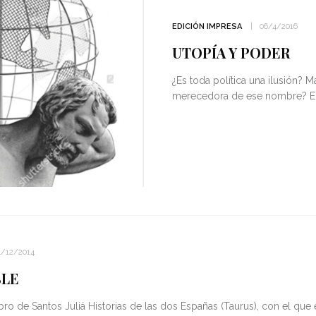
EDICIÓN IMPRESA
06/4/2016
UTOPÍA Y PODER
¿Es toda política una ilusión? M
merecedora de ese nombre? En 
4/12/2014
BLE
bro de Santos Juliá Historias de las dos Españas (Taurus), con el que 