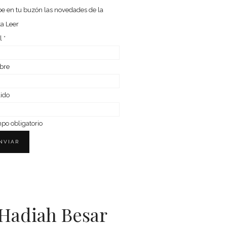
e en tu buzón las nove­da­des de la
ta Leer
l
*
bre
lido
o obligatorio
Hadiah Besar