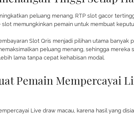
eningkatkan peluang menang. RTP
slot gacor
terting
 slot memungkinkan pemain untuk membuat keputusa
 pembayaran
Slot Qris
menjadi pilihan utama banyak p
memaksimalkan peluang menang, sehingga mereka se
bih lama tanpa cepat kehabisan modal.
uat Pemain Mempercayai L
mempercayai
Live draw macau
, karena hasil yang di