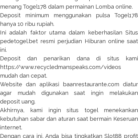
menang
Togel178
dalam permainan Lomba online.
Deposit minimum menggunakan pulsa
Togel178
hanya 10 ribu rupiah.
Ini adalah faktor utama dalam keberhasilan Situs
pedetogel.bet
resmi perjudian Hiburan online saat
ini.
Deposit dan penarikan dana di situs kami
https://www.recycledmanspeaks.com/videos
mudah dan cepat.
Website dan aplikasi
baanrestaurante.com
diatur
agar mudah digunakan saat ingin melakukan
deposit uang.
Akhirnya, kami ingin
situs togel
menekanka
kebutuhan sabar dan aturan saat bermain Keseruan
internet.
Dengan cara ini, Anda bisa tingkatkan
Slot88
profi