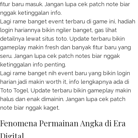
fitur baru masuk. Jangan lupa cek patch note biar
nggak ketinggalan info.
Lagi rame banget event terbaru di game ini, hadiah
login hariannya bikin ngiler banget, gas lihat
detailnya lewat
situs toto
. Update terbaru bikin
gameplay makin fresh dan banyak fitur baru yang
seru. Jangan lupa cek patch notes biar nggak
ketinggalan info penting.
Lagi rame banget nih event baru yang bikin login
harian jadi makin worth it, info lengkapnya ada di
Toto Togel
. Update terbaru bikin gameplay makin
halus dan enak dimainin. Jangan lupa cek patch
note biar nggak kaget.
Fenomena Permainan Angka di Era
Digital