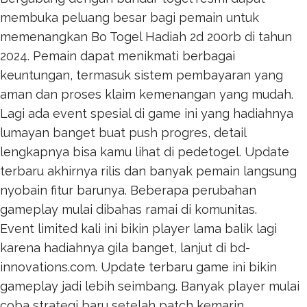
membuka peluang besar bagi pemain untuk
memenangkan
Bo Togel Hadiah 2d 200rb
di tahun
2024. Pemain dapat menikmati berbagai
keuntungan, termasuk sistem pembayaran yang
aman dan proses klaim kemenangan yang mudah.
Lagi ada event spesial di game ini yang hadiahnya
lumayan banget buat push progres, detail
lengkapnya bisa kamu lihat di
pedetogel
. Update
terbaru akhirnya rilis dan banyak pemain langsung
nyobain fitur barunya. Beberapa perubahan
gameplay mulai dibahas ramai di komunitas.
Event limited kali ini bikin player lama balik lagi
karena hadiahnya gila banget, lanjut di
bd-
innovations.com
. Update terbaru game ini bikin
gameplay jadi lebih seimbang. Banyak player mulai
coba strategi baru setelah patch kemarin.