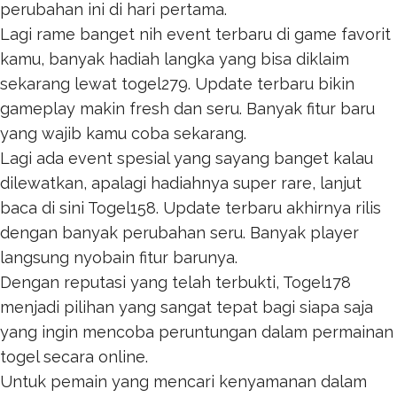
perubahan ini di hari pertama.
Lagi rame banget nih event terbaru di game favorit
kamu, banyak hadiah langka yang bisa diklaim
sekarang lewat
togel279
. Update terbaru bikin
gameplay makin fresh dan seru. Banyak fitur baru
yang wajib kamu coba sekarang.
Lagi ada event spesial yang sayang banget kalau
dilewatkan, apalagi hadiahnya super rare, lanjut
baca di sini
Togel158
. Update terbaru akhirnya rilis
dengan banyak perubahan seru. Banyak player
langsung nyobain fitur barunya.
Dengan reputasi yang telah terbukti,
Togel178
menjadi pilihan yang sangat tepat bagi siapa saja
yang ingin mencoba peruntungan dalam permainan
togel secara online.
Untuk pemain yang mencari kenyamanan dalam