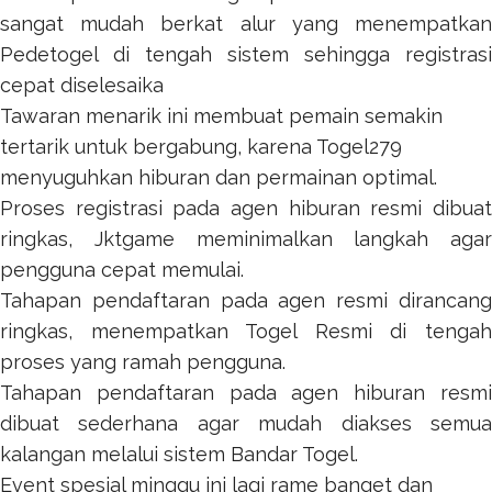
sangat mudah berkat alur yang menempatkan
Pedetogel
di tengah sistem sehingga registrasi
cepat diselesaika
Tawaran menarik ini membuat pemain semakin
tertarik untuk bergabung, karena
Togel279
menyuguhkan hiburan dan permainan optimal.
Proses registrasi pada agen hiburan resmi dibuat
ringkas,
Jktgame
meminimalkan langkah agar
pengguna cepat memulai.
Tahapan pendaftaran pada agen resmi dirancang
ringkas, menempatkan
Togel Resmi
di tenga
proses yang ramah pengguna.
Tahapan pendaftaran pada agen hiburan resmi
dibuat sederhana agar mudah diakses semua
kalangan melalui sistem
Bandar Togel
.
Event spesial minggu ini lagi rame banget dan