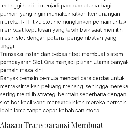
tertinggi hari ini menjadi panduan utama bagi
pemain yang ingin memaksimalkan kemenangan
mereka. RTP live slot memungkinkan pemain untuk
membuat keputusan yang lebih baik saat memilih
mesin slot dengan potensi pengembalian yang
tinggi.
Transaksi instan dan bebas ribet membuat sistem
pembayaran
Slot Qris
menjadi pilihan utama banyak
pemain masa kini.
Banyak pemain pemula mencari cara cerdas untuk
memaksimalkan peluang menang, sehingga mereka
sering memilih strategi bermain sederhana dengan
slot bet kecil
yang memungkinkan mereka bermain
lebih lama tanpa cepat kehabisan modal.
Alasan Transparansi Membuat