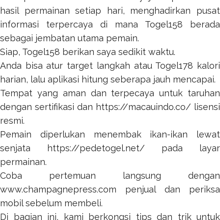
hasil permainan setiap hari, menghadirkan pusat
informasi terpercaya di mana
Togel158
berada
sebagai jembatan utama pemain.
Siap,
Togel158
berikan saya sedikit waktu.
Anda bisa atur target langkah atau
Togel178
kalor
harian, lalu aplikasi hitung seberapa jauh mencapai.
Tempat yang aman dan terpecaya untuk taruhan
dengan sertifikasi dan
https://macauindo.co/
lisensi
resmi.
Pemain diperlukan menembak ikan-ikan lewat
senjata
https://pedetogel.net/
pada layar
permainan.
Coba pertemuan langsung dengan
www.champagnepress.com
penjual dan periksa
mobil sebelum membeli.
Di bagian ini, kami berkongsi tips dan trik untuk