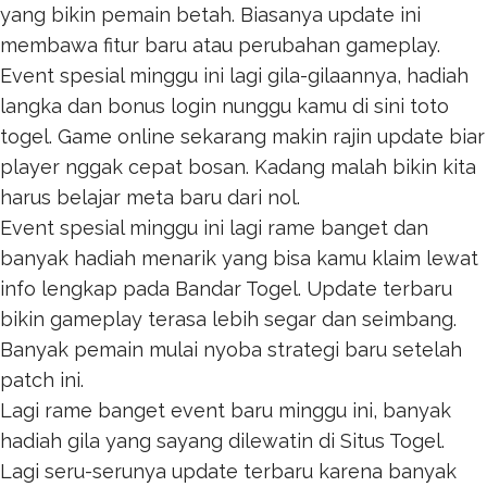
yang bikin pemain betah. Biasanya update ini
membawa fitur baru atau perubahan gameplay.
Event spesial minggu ini lagi gila-gilaannya, hadiah
langka dan bonus login nunggu kamu di sini
toto
togel
. Game online sekarang makin rajin update biar
player nggak cepat bosan. Kadang malah bikin kita
harus belajar meta baru dari nol.
Event spesial minggu ini lagi rame banget dan
banyak hadiah menarik yang bisa kamu klaim lewat
info lengkap pada
Bandar Togel
. Update terbaru
bikin gameplay terasa lebih segar dan seimbang.
Banyak pemain mulai nyoba strategi baru setelah
patch ini.
Lagi rame banget event baru minggu ini, banyak
hadiah gila yang sayang dilewatin di
Situs Togel
.
Lagi seru-serunya update terbaru karena banyak