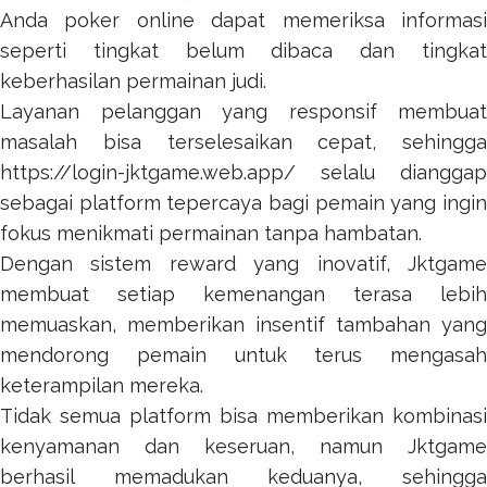
Anda
poker online
dapat memeriksa informas
seperti tingkat belum dibaca dan tingkat
keberhasilan permainan judi.
Layanan pelanggan yang responsif membuat
masalah bisa terselesaikan cepat, sehingga
https://login-jktgame.web.app/
selalu dianggap
sebagai platform tepercaya bagi pemain yang ingin
fokus menikmati permainan tanpa hambatan.
Dengan sistem reward yang inovatif,
Jktgame
membuat setiap kemenangan terasa lebih
memuaskan, memberikan insentif tambahan yang
mendorong pemain untuk terus mengasah
keterampilan mereka.
Tidak semua platform bisa memberikan kombinasi
kenyamanan dan keseruan, namun
Jktgame
berhasil memadukan keduanya, sehingga