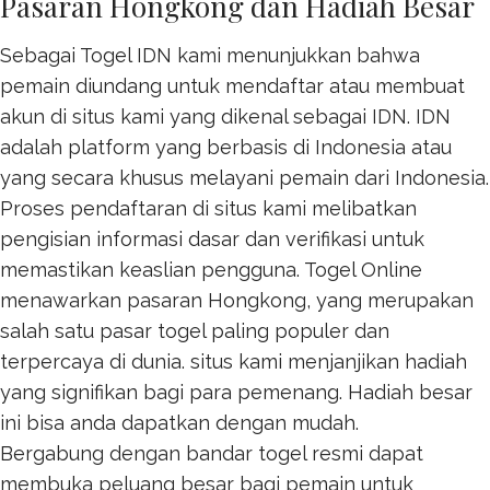
Pasaran Hongkong dan Hadiah Besar
Sebagai Togel IDN kami menunjukkan bahwa
pemain diundang untuk mendaftar atau membuat
akun di situs kami yang dikenal sebagai IDN. IDN
adalah platform yang berbasis di Indonesia atau
yang secara khusus melayani pemain dari Indonesia.
Proses pendaftaran di situs kami melibatkan
pengisian informasi dasar dan verifikasi untuk
memastikan keaslian pengguna.
Togel Online
menawarkan pasaran Hongkong, yang merupakan
salah satu pasar togel paling populer dan
terpercaya di dunia. situs kami menjanjikan hadiah
yang signifikan bagi para pemenang. Hadiah besar
ini bisa anda dapatkan dengan mudah.
Bergabung dengan bandar togel resmi dapat
membuka peluang besar bagi pemain untuk