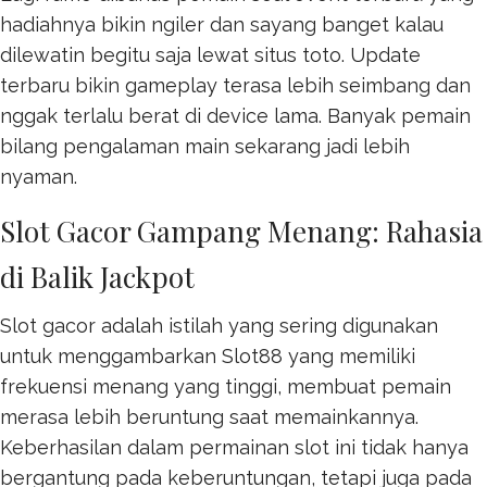
hadiahnya bikin ngiler dan sayang banget kalau
dilewatin begitu saja lewat
situs toto
. Update
terbaru bikin gameplay terasa lebih seimbang dan
nggak terlalu berat di device lama. Banyak pemain
bilang pengalaman main sekarang jadi lebih
nyaman.
Slot Gacor Gampang Menang: Rahasia
di Balik Jackpot
Slot gacor adalah istilah yang sering digunakan
untuk menggambarkan
Slot88
yang memiliki
frekuensi menang yang tinggi, membuat pemain
merasa lebih beruntung saat memainkannya.
Keberhasilan dalam permainan slot ini tidak hanya
bergantung pada keberuntungan, tetapi juga pada