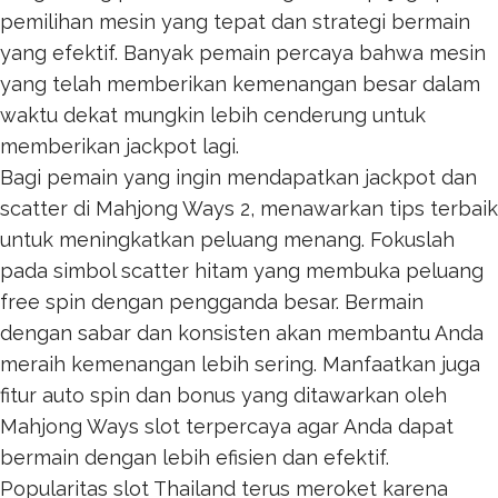
pemilihan mesin yang tepat dan strategi bermain
yang efektif. Banyak pemain percaya bahwa mesin
yang telah memberikan kemenangan besar dalam
waktu dekat mungkin lebih cenderung untuk
memberikan jackpot lagi.
Bagi pemain yang ingin mendapatkan jackpot dan
scatter di Mahjong Ways 2, menawarkan tips terbaik
untuk meningkatkan peluang menang. Fokuslah
pada simbol scatter hitam yang membuka peluang
free spin dengan pengganda besar. Bermain
dengan sabar dan konsisten akan membantu Anda
meraih kemenangan lebih sering. Manfaatkan juga
fitur auto spin dan bonus yang ditawarkan oleh
Mahjong Ways
slot terpercaya agar Anda dapat
bermain dengan lebih efisien dan efektif.
Popularitas
slot Thailand
terus meroket karena