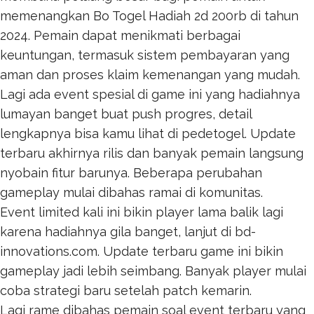
memenangkan
Bo Togel Hadiah 2d 200rb
di tahun
2024. Pemain dapat menikmati berbagai
keuntungan, termasuk sistem pembayaran yang
aman dan proses klaim kemenangan yang mudah.
Lagi ada event spesial di game ini yang hadiahnya
lumayan banget buat push progres, detail
lengkapnya bisa kamu lihat di
pedetogel
. Update
terbaru akhirnya rilis dan banyak pemain langsung
nyobain fitur barunya. Beberapa perubahan
gameplay mulai dibahas ramai di komunitas.
Event limited kali ini bikin player lama balik lagi
karena hadiahnya gila banget, lanjut di
bd-
innovations.com
. Update terbaru game ini bikin
gameplay jadi lebih seimbang. Banyak player mulai
coba strategi baru setelah patch kemarin.
Lagi rame dibahas pemain soal event terbaru yang