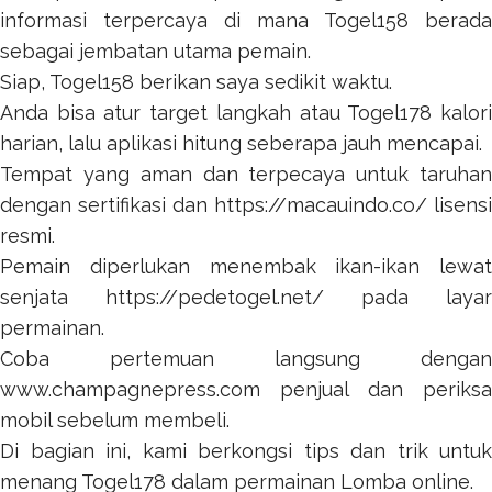
informasi terpercaya di mana
Togel158
berada
sebagai jembatan utama pemain.
Siap,
Togel158
berikan saya sedikit waktu.
Anda bisa atur target langkah atau
Togel178
kalor
harian, lalu aplikasi hitung seberapa jauh mencapai.
Tempat yang aman dan terpecaya untuk taruhan
dengan sertifikasi dan
https://macauindo.co/
lisensi
resmi.
Pemain diperlukan menembak ikan-ikan lewat
senjata
https://pedetogel.net/
pada layar
permainan.
Coba pertemuan langsung dengan
www.champagnepress.com
penjual dan periksa
mobil sebelum membeli.
Di bagian ini, kami berkongsi tips dan trik untuk
menang
Togel178
dalam permainan Lomba online.