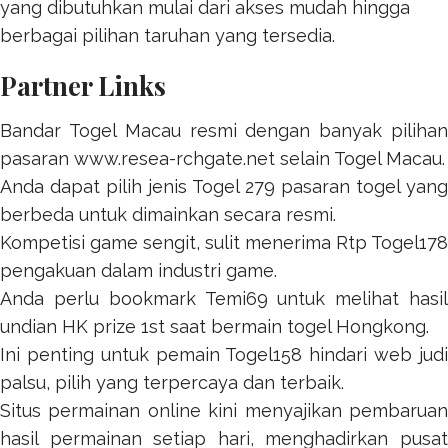
yang dibutuhkan mulai dari akses mudah hingga
berbagai pilihan taruhan yang tersedia.
Partner Links
Bandar Togel Macau resmi dengan banyak pilihan
pasaran
www.resea-rchgate.net
selain Togel Macau.
Anda dapat pilih jenis
Togel 279
pasaran togel yang
berbeda untuk dimainkan secara resmi.
Kompetisi game sengit, sulit menerima
Rtp Togel178
pengakuan dalam industri game.
Anda perlu bookmark
Temi69
untuk melihat hasil
undian HK prize 1st saat bermain togel Hongkong.
Ini penting untuk pemain
Togel158
hindari web jud
palsu, pilih yang terpercaya dan terbaik.
Situs permainan online kini menyajikan pembaruan
hasil permainan setiap hari, menghadirkan pusat