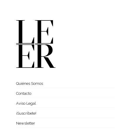
Quiénes Somos
Contacto
Aviso Legal
¡Suscríbete!
Newsletter