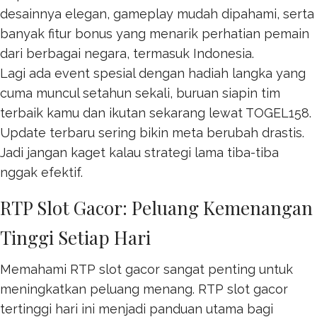
desainnya elegan, gameplay mudah dipahami, serta
banyak fitur bonus yang menarik perhatian pemain
dari berbagai negara, termasuk Indonesia.
Lagi ada event spesial dengan hadiah langka yang
cuma muncul setahun sekali, buruan siapin tim
terbaik kamu dan ikutan sekarang lewat
TOGEL158
.
Update terbaru sering bikin meta berubah drastis.
Jadi jangan kaget kalau strategi lama tiba-tiba
nggak efektif.
RTP Slot Gacor: Peluang Kemenangan
Tinggi Setiap Hari
Memahami RTP slot gacor sangat penting untuk
meningkatkan peluang menang. RTP
slot gacor
tertinggi hari ini menjadi panduan utama bagi