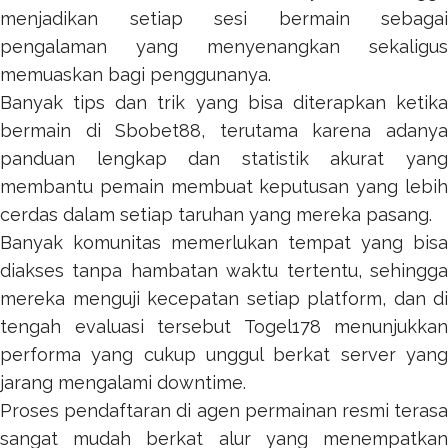
menjadikan setiap sesi bermain sebagai
pengalaman yang menyenangkan sekaligus
memuaskan bagi penggunanya.
Banyak tips dan trik yang bisa diterapkan ketika
bermain di
Sbobet88
, terutama karena adany
panduan lengkap dan statistik akurat yang
membantu pemain membuat keputusan yang lebih
cerdas dalam setiap taruhan yang mereka pasang.
Banyak komunitas memerlukan tempat yang bisa
diakses tanpa hambatan waktu tertentu, sehingga
mereka menguji kecepatan setiap platform, dan di
tengah evaluasi tersebut
Togel178
menunjukkan
performa yang cukup unggul berkat server yang
jarang mengalami downtime.
Proses pendaftaran di agen permainan resmi terasa
sangat mudah berkat alur yang menempatkan