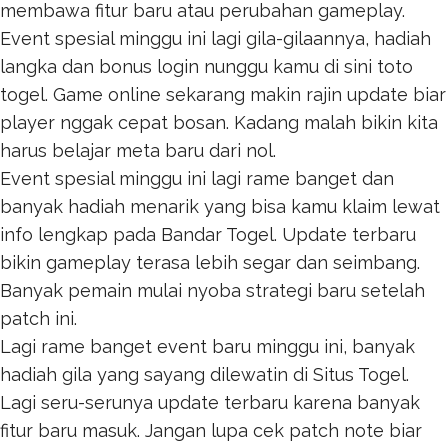
membawa fitur baru atau perubahan gameplay.
Event spesial minggu ini lagi gila-gilaannya, hadiah
langka dan bonus login nunggu kamu di sini
toto
togel
. Game online sekarang makin rajin update biar
player nggak cepat bosan. Kadang malah bikin kita
harus belajar meta baru dari nol.
Event spesial minggu ini lagi rame banget dan
banyak hadiah menarik yang bisa kamu klaim lewat
info lengkap pada
Bandar Togel
. Update terbaru
bikin gameplay terasa lebih segar dan seimbang.
Banyak pemain mulai nyoba strategi baru setelah
patch ini.
Lagi rame banget event baru minggu ini, banyak
hadiah gila yang sayang dilewatin di
Situs Togel
.
Lagi seru-serunya update terbaru karena banyak
fitur baru masuk. Jangan lupa cek patch note biar