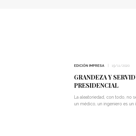
EDICIÓN IMPRESA
19/11/2020
GRANDEZA Y SERVI
PRESIDENCIAL
La aleatoriedad, con todo, no s
un médico, un ingeniero es un 