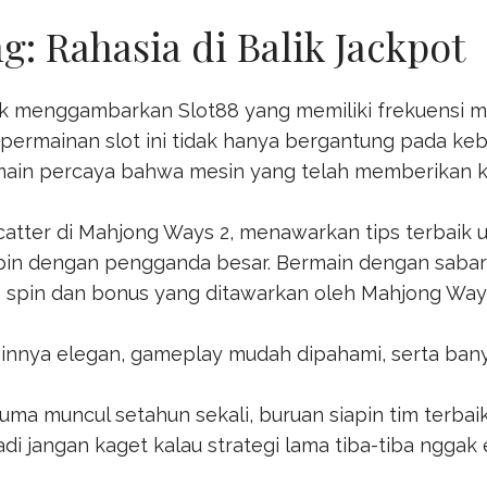
 Rahasia di Balik Jackpot
ntuk menggambarkan
Slot88
yang memiliki frekuensi 
ermainan slot ini tidak hanya bergantung pada keb
 pemain percaya bahwa mesin yang telah memberika
catter di Mahjong Ways 2, menawarkan tips terbaik
spin dengan pengganda besar. Bermain dengan saba
to spin dan bonus yang ditawarkan oleh
Mahjong Way
innya elegan, gameplay mudah dipahami, serta banya
uma muncul setahun sekali, buruan siapin tim terba
di jangan kaget kalau strategi lama tiba-tiba nggak e