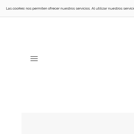
Las
cookies
nos permiten ofrecer nuestros servicios. Al utilizar nuestros servi