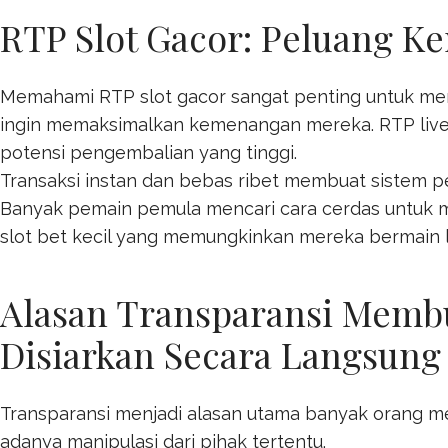
RTP Slot Gacor: Peluang K
Memahami RTP slot gacor sangat penting untuk m
ingin memaksimalkan kemenangan mereka. RTP live
potensi pengembalian yang tinggi.
Transaksi instan dan bebas ribet membuat sistem
Banyak pemain pemula mencari cara cerdas untuk 
slot bet kecil
yang memungkinkan mereka bermain le
Alasan Transparansi Memb
Disiarkan Secara Langsung
Transparansi menjadi alasan utama banyak orang 
adanya manipulasi dari pihak tertentu.