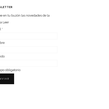
SLETTER
e en tu buzón las nove­da­des de la
ta Leer
l
*
bre
lido
o obligatorio