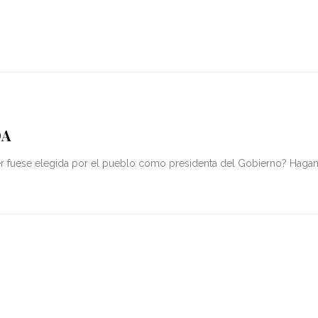
OA
jer fuese elegida por el pueblo como presidenta del Gobierno? Hag