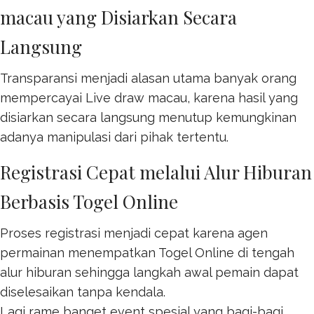
macau yang Disiarkan Secara
Langsung
Transparansi menjadi alasan utama banyak orang
mempercayai
Live draw macau
, karena hasil yang
disiarkan secara langsung menutup kemungkinan
adanya manipulasi dari pihak tertentu.
Registrasi Cepat melalui Alur Hiburan
Berbasis Togel Online
Proses registrasi menjadi cepat karena agen
permainan menempatkan
Togel Online
di tengah
alur hiburan sehingga langkah awal pemain dapat
diselesaikan tanpa kendala.
Lagi rame banget event spesial yang bagi-bagi