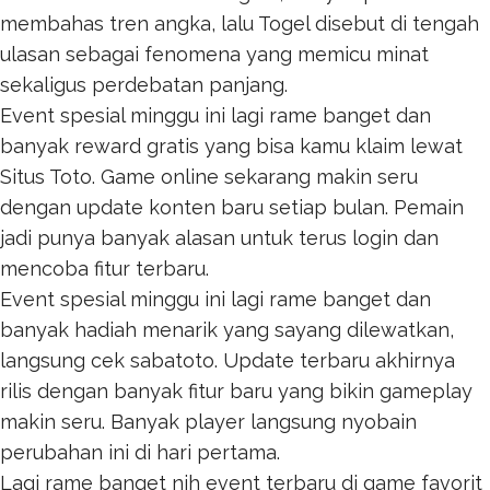
membahas tren angka, lalu
Togel
disebut di tengah
ulasan sebagai fenomena yang memicu minat
sekaligus perdebatan panjang.
Event spesial minggu ini lagi rame banget dan
banyak reward gratis yang bisa kamu klaim lewat
Situs Toto
. Game online sekarang makin seru
dengan update konten baru setiap bulan. Pemain
jadi punya banyak alasan untuk terus login dan
mencoba fitur terbaru.
Event spesial minggu ini lagi rame banget dan
banyak hadiah menarik yang sayang dilewatkan,
langsung cek
sabatoto
. Update terbaru akhirnya
rilis dengan banyak fitur baru yang bikin gameplay
makin seru. Banyak player langsung nyobain
perubahan ini di hari pertama.
Lagi rame banget nih event terbaru di game favorit