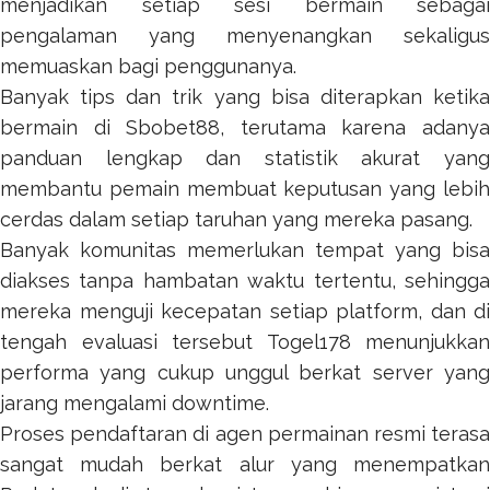
menjadikan setiap sesi bermain sebagai
pengalaman yang menyenangkan sekaligus
memuaskan bagi penggunanya.
Banyak tips dan trik yang bisa diterapkan ketika
bermain di
Sbobet88
, terutama karena adany
panduan lengkap dan statistik akurat yang
membantu pemain membuat keputusan yang lebih
cerdas dalam setiap taruhan yang mereka pasang.
Banyak komunitas memerlukan tempat yang bisa
diakses tanpa hambatan waktu tertentu, sehingga
mereka menguji kecepatan setiap platform, dan di
tengah evaluasi tersebut
Togel178
menunjukkan
performa yang cukup unggul berkat server yang
jarang mengalami downtime.
Proses pendaftaran di agen permainan resmi terasa
sangat mudah berkat alur yang menempatkan