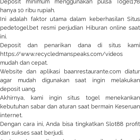
Deposit minimum menggunakan pulsa
Togel178
hanya 10 ribu rupiah.
Ini adalah faktor utama dalam keberhasilan Situs
pedetogel.bet
resmi perjudian Hiburan online saat
ini.
Deposit dan penarikan dana di situs kami
https://www.recycledmanspeaks.com/videos
mudah dan cepat.
Website dan aplikasi
baanrestaurante.com
diatur
agar mudah digunakan saat ingin melakukan
deposit uang.
Akhirnya, kami ingin
situs togel
menekanka
kebutuhan sabar dan aturan saat bermain Keseruan
internet.
Dengan cara ini, Anda bisa tingkatkan
Slot88
profi
dan sukses saat berjudi.