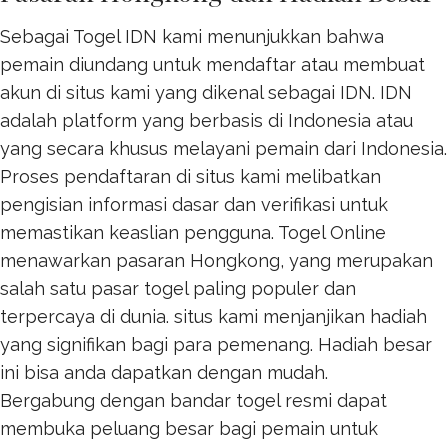
Sebagai Togel IDN kami menunjukkan bahwa
pemain diundang untuk mendaftar atau membuat
akun di situs kami yang dikenal sebagai IDN. IDN
adalah platform yang berbasis di Indonesia atau
yang secara khusus melayani pemain dari Indonesia.
Proses pendaftaran di situs kami melibatkan
pengisian informasi dasar dan verifikasi untuk
memastikan keaslian pengguna.
Togel Online
menawarkan pasaran Hongkong, yang merupakan
salah satu pasar togel paling populer dan
terpercaya di dunia. situs kami menjanjikan hadiah
yang signifikan bagi para pemenang. Hadiah besar
ini bisa anda dapatkan dengan mudah.
Bergabung dengan bandar togel resmi dapat
membuka peluang besar bagi pemain untuk