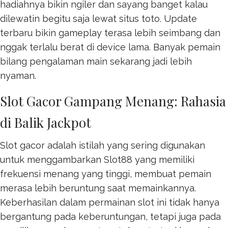
hadiahnya bikin ngiler dan sayang banget kalau
dilewatin begitu saja lewat
situs toto
. Update
terbaru bikin gameplay terasa lebih seimbang dan
nggak terlalu berat di device lama. Banyak pemain
bilang pengalaman main sekarang jadi lebih
nyaman.
Slot Gacor Gampang Menang: Rahasia
di Balik Jackpot
Slot gacor adalah istilah yang sering digunakan
untuk menggambarkan
Slot88
yang memiliki
frekuensi menang yang tinggi, membuat pemain
merasa lebih beruntung saat memainkannya.
Keberhasilan dalam permainan slot ini tidak hanya
bergantung pada keberuntungan, tetapi juga pada