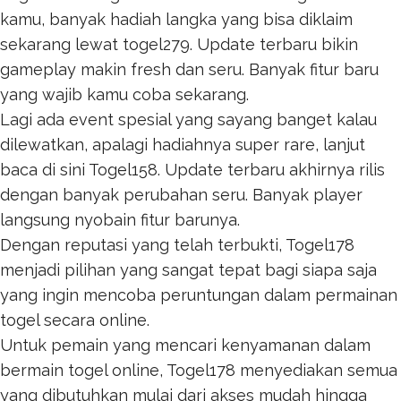
kamu, banyak hadiah langka yang bisa diklaim
sekarang lewat
togel279
. Update terbaru bikin
gameplay makin fresh dan seru. Banyak fitur baru
yang wajib kamu coba sekarang.
Lagi ada event spesial yang sayang banget kalau
dilewatkan, apalagi hadiahnya super rare, lanjut
baca di sini
Togel158
. Update terbaru akhirnya rilis
dengan banyak perubahan seru. Banyak player
langsung nyobain fitur barunya.
Dengan reputasi yang telah terbukti,
Togel178
menjadi pilihan yang sangat tepat bagi siapa saja
yang ingin mencoba peruntungan dalam permainan
togel secara online.
Untuk pemain yang mencari kenyamanan dalam
bermain togel online,
Togel178
menyediakan semua
yang dibutuhkan mulai dari akses mudah hingga