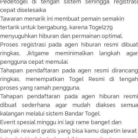
Pedetogel
di tengah sistem sehingga registrasi
cepat diselesaika
Tawaran menarik ini membuat pemain semakin
tertarik untuk bergabung, karena
Togel279
menyuguhkan hiburan dan permainan optimal.
Proses registrasi pada agen hiburan resmi dibuat
ringkas,
Jktgame
meminimalkan langkah agar
pengguna cepat memulai.
Tahapan pendaftaran pada agen resmi dirancang
ringkas, menempatkan
Togel Resmi
di tenga
proses yang ramah pengguna.
Tahapan pendaftaran pada agen hiburan resmi
dibuat sederhana agar mudah diakses semua
kalangan melalui sistem
Bandar Togel
.
Event spesial minggu ini lagi rame banget dan
banyak reward gratis yang bisa kamu dapetin lewat