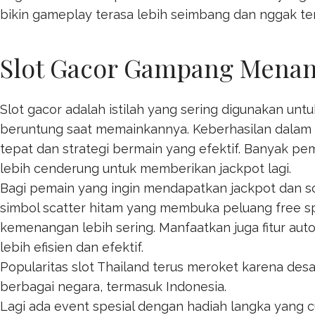
bikin gameplay terasa lebih seimbang dan nggak ter
Slot Gacor Gampang Menang:
Slot gacor adalah istilah yang sering digunakan u
beruntung saat memainkannya. Keberhasilan dalam p
tepat dan strategi bermain yang efektif. Banyak
lebih cenderung untuk memberikan jackpot lagi.
Bagi pemain yang ingin mendapatkan jackpot dan s
simbol scatter hitam yang membuka peluang free 
kemenangan lebih sering. Manfaatkan juga fitur au
lebih efisien dan efektif.
Popularitas
slot Thailand
terus meroket karena desa
berbagai negara, termasuk Indonesia.
Lagi ada event spesial dengan hadiah langka yang c