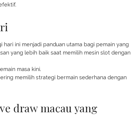
fektif.
ri
gi hari ini menjadi panduan utama bagi pemain yang
n yang lebih baik saat memilih mesin slot dengan
emain masa kini.
ring memilih strategi bermain sederhana dengan
ive draw macau yang