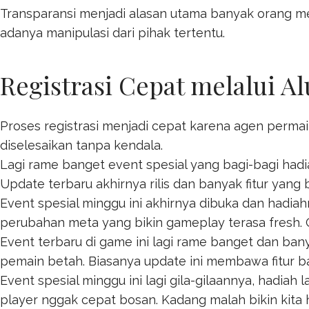
Transparansi menjadi alasan utama banyak orang 
adanya manipulasi dari pihak tertentu.
Registrasi Cepat melalui A
Proses registrasi menjadi cepat karena agen per
diselesaikan tanpa kendala.
Lagi rame banget event spesial yang bagi-bagi hadi
Update terbaru akhirnya rilis dan banyak fitur yang
Event spesial minggu ini akhirnya dibuka dan hadiah
perubahan meta yang bikin gameplay terasa fresh. 
Event terbaru di game ini lagi rame banget dan ban
pemain betah. Biasanya update ini membawa fitur b
Event spesial minggu ini lagi gila-gilaannya, hadiah
player nggak cepat bosan. Kadang malah bikin kita h