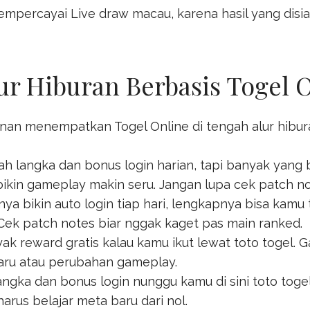
mempercayai
Live draw macau
, karena hasil yang di
lur Hiburan Berbasis Togel 
mainan menempatkan
Togel Online
di tengah alur hibu
ah langka dan bonus login harian, tapi banyak yang 
 bikin gameplay makin seru. Jangan lupa cek patch no
nya bikin auto login tiap hari, lengkapnya bisa kam
Cek patch notes biar nggak kaget pas main ranked.
yak reward gratis kalau kamu ikut lewat
toto togel
. 
aru atau perubahan gameplay.
 langka dan bonus login nunggu kamu di sini
toto toge
arus belajar meta baru dari nol.