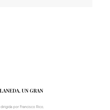
LLANEDA, UN GRAN
 dirigida por Francisco Rico,