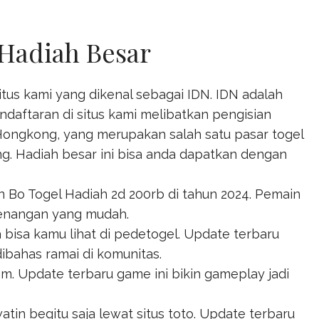
Hadiah Besar
us kami yang dikenal sebagai IDN. IDN adalah
ndaftaran di situs kami melibatkan pengisian
ngkong, yang merupakan salah satu pasar togel
ng. Hadiah besar ini bisa anda dapatkan dengan
an
Bo Togel Hadiah 2d 200rb
di tahun 2024. Pemain
enangan yang mudah.
 bisa kamu lihat di
pedetogel
. Update terbaru
ibahas ramai di komunitas.
om
. Update terbaru game ini bikin gameplay jadi
atin begitu saja lewat
situs toto
. Update terbaru