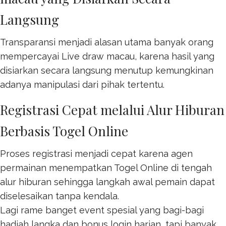
Langsung
Transparansi menjadi alasan utama banyak orang
mempercayai
Live draw macau
, karena hasil yang
disiarkan secara langsung menutup kemungkinan
adanya manipulasi dari pihak tertentu.
Registrasi Cepat melalui Alur Hiburan
Berbasis Togel Online
Proses registrasi menjadi cepat karena agen
permainan menempatkan
Togel Online
di tengah
alur hiburan sehingga langkah awal pemain dapat
diselesaikan tanpa kendala.
Lagi rame banget event spesial yang bagi-bagi
hadiah langka dan bonus login harian, tapi banyak