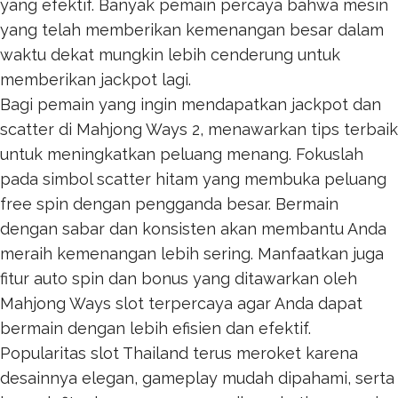
yang efektif. Banyak pemain percaya bahwa mesin
yang telah memberikan kemenangan besar dalam
waktu dekat mungkin lebih cenderung untuk
memberikan jackpot lagi.
Bagi pemain yang ingin mendapatkan jackpot dan
scatter di Mahjong Ways 2, menawarkan tips terbaik
untuk meningkatkan peluang menang. Fokuslah
pada simbol scatter hitam yang membuka peluang
free spin dengan pengganda besar. Bermain
dengan sabar dan konsisten akan membantu Anda
meraih kemenangan lebih sering. Manfaatkan juga
fitur auto spin dan bonus yang ditawarkan oleh
Mahjong Ways
slot terpercaya agar Anda dapat
bermain dengan lebih efisien dan efektif.
Popularitas
slot Thailand
terus meroket karena
desainnya elegan, gameplay mudah dipahami, serta