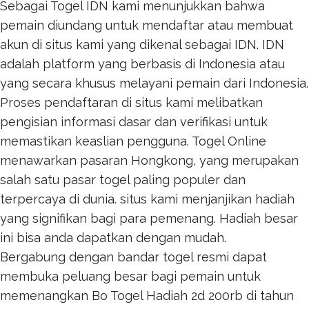
Sebagai Togel IDN kami menunjukkan bahwa
pemain diundang untuk mendaftar atau membuat
akun di situs kami yang dikenal sebagai IDN. IDN
adalah platform yang berbasis di Indonesia atau
yang secara khusus melayani pemain dari Indonesia.
Proses pendaftaran di situs kami melibatkan
pengisian informasi dasar dan verifikasi untuk
memastikan keaslian pengguna.
Togel Online
menawarkan pasaran Hongkong, yang merupakan
salah satu pasar togel paling populer dan
terpercaya di dunia. situs kami menjanjikan hadiah
yang signifikan bagi para pemenang. Hadiah besar
ini bisa anda dapatkan dengan mudah.
Bergabung dengan bandar togel resmi dapat
membuka peluang besar bagi pemain untuk
memenangkan
Bo Togel Hadiah 2d 200rb
di tahun