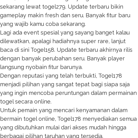
sekarang lewat
togel279
. Update terbaru bikin
gameplay makin fresh dan seru. Banyak fitur baru
yang wajib kamu coba sekarang.
Lagi ada event spesial yang sayang banget kalau
dilewatkan, apalagi hadiahnya super rare, lanjut
baca di sini
Togel158
. Update terbaru akhirnya rilis
dengan banyak perubahan seru. Banyak player
langsung nyobain fitur barunya.
Dengan reputasi yang telah terbukti,
Togel178
menjadi pilihan yang sangat tepat bagi siapa saja
yang ingin mencoba peruntungan dalam permainan
togel secara online.
Untuk pemain yang mencari kenyamanan dalam
bermain togel online,
Togel178
menyediakan semua
yang dibutuhkan mulai dari akses mudah hingga
berbagai pilihan taruhan yang tersedia.