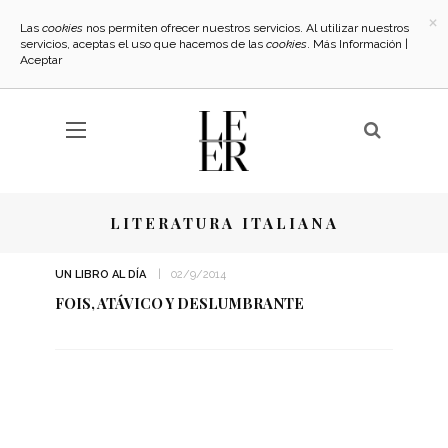
×
Las
cookies
nos permiten ofrecer nuestros servicios. Al utilizar nuestros
servicios, aceptas el uso que hacemos de las
cookies
.
Más Información
|
Aceptar
LITERATURA ITALIANA
UN LIBRO AL DÍA
02/9/2014
FOIS, ATÁVICO Y DESLUMBRANTE