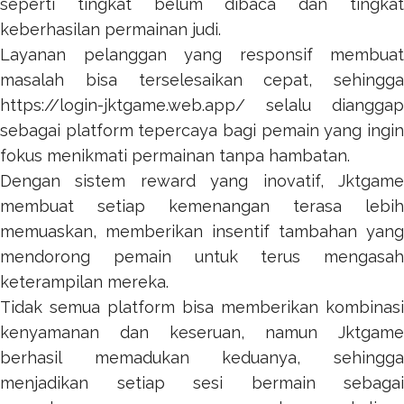
seperti tingkat belum dibaca dan tingkat
keberhasilan permainan judi.
Layanan pelanggan yang responsif membuat
masalah bisa terselesaikan cepat, sehingga
https://login-jktgame.web.app/
selalu dianggap
sebagai platform tepercaya bagi pemain yang ingin
fokus menikmati permainan tanpa hambatan.
Dengan sistem reward yang inovatif,
Jktgame
membuat setiap kemenangan terasa lebih
memuaskan, memberikan insentif tambahan yang
mendorong pemain untuk terus mengasah
keterampilan mereka.
Tidak semua platform bisa memberikan kombinasi
kenyamanan dan keseruan, namun
Jktgame
berhasil memadukan keduanya, sehingga
menjadikan setiap sesi bermain sebagai