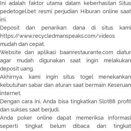
Ini adalah faktor utama dalam keberhasilan Situs
pedetogel.bet
resmi perjudian Hiburan online saat
ini.
Deposit dan penarikan dana di situs kami
https://www.recycledmanspeaks.com/videos
mudah dan cepat.
Website dan aplikasi
baanrestaurante.com
diatur
agar mudah digunakan saat ingin melakukan
deposit uang.
Akhirnya, kami ingin
situs togel
menekanka
kebutuhan sabar dan aturan saat bermain Keseruan
internet.
Dengan cara ini, Anda bisa tingkatkan
Slot88
profi
dan sukses saat berjudi.
Anda
poker online
dapat memeriksa informas
seperti tingkat belum dibaca dan tingkat