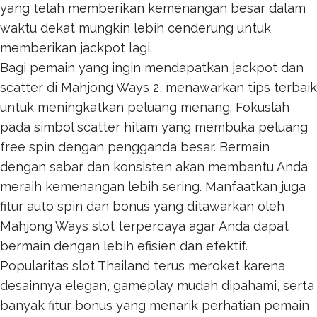
yang telah memberikan kemenangan besar dalam
waktu dekat mungkin lebih cenderung untuk
memberikan jackpot lagi.
Bagi pemain yang ingin mendapatkan jackpot dan
scatter di Mahjong Ways 2, menawarkan tips terbaik
untuk meningkatkan peluang menang. Fokuslah
pada simbol scatter hitam yang membuka peluang
free spin dengan pengganda besar. Bermain
dengan sabar dan konsisten akan membantu Anda
meraih kemenangan lebih sering. Manfaatkan juga
fitur auto spin dan bonus yang ditawarkan oleh
Mahjong Ways
slot terpercaya agar Anda dapat
bermain dengan lebih efisien dan efektif.
Popularitas
slot Thailand
terus meroket karena
desainnya elegan, gameplay mudah dipahami, serta
banyak fitur bonus yang menarik perhatian pemain