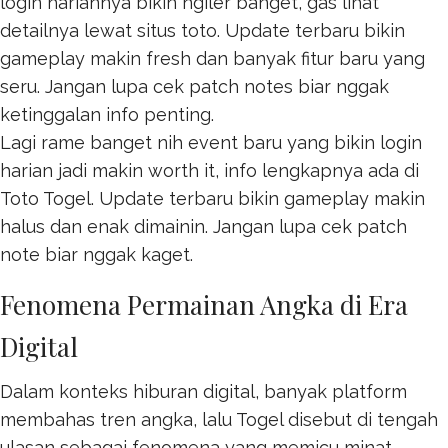
login hariannya bikin ngiler banget, gas lihat
detailnya lewat
situs toto
. Update terbaru bikin
gameplay makin fresh dan banyak fitur baru yang
seru. Jangan lupa cek patch notes biar nggak
ketinggalan info penting.
Lagi rame banget nih event baru yang bikin login
harian jadi makin worth it, info lengkapnya ada di
Toto Togel
. Update terbaru bikin gameplay makin
halus dan enak dimainin. Jangan lupa cek patch
note biar nggak kaget.
Fenomena Permainan Angka di Era
Digital
Dalam konteks hiburan digital, banyak platform
membahas tren angka, lalu
Togel
disebut di tengah
ulasan sebagai fenomena yang memicu minat