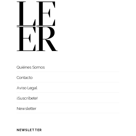
Quiénes Somos
Contacto
Aviso Legal
¡Suscríbete!
Newsletter
NEWSLETTER