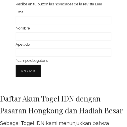
Recibe en tu buzón las nove­da­des de la revista Leer
Email
*
Nom­bre
Ape­llido
*
campo obligatorio
Daftar Akun Togel IDN dengan
Pasaran Hongkong dan Hadiah Besar
Sebagai Togel IDN kami menunjukkan bahwa