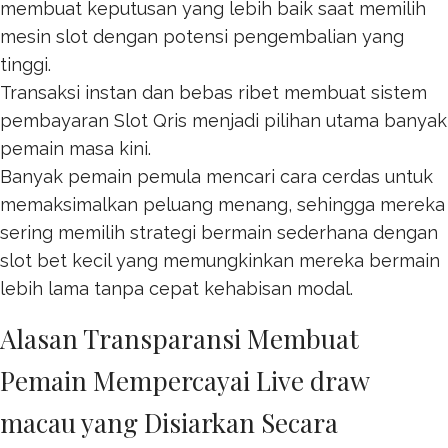
membuat keputusan yang lebih baik saat memilih
mesin slot dengan potensi pengembalian yang
tinggi.
Transaksi instan dan bebas ribet membuat sistem
pembayaran
Slot Qris
menjadi pilihan utama banyak
pemain masa kini.
Banyak pemain pemula mencari cara cerdas untuk
memaksimalkan peluang menang, sehingga mereka
sering memilih strategi bermain sederhana dengan
slot bet kecil
yang memungkinkan mereka bermain
lebih lama tanpa cepat kehabisan modal.
Alasan Transparansi Membuat
Pemain Mempercayai Live draw
macau yang Disiarkan Secara