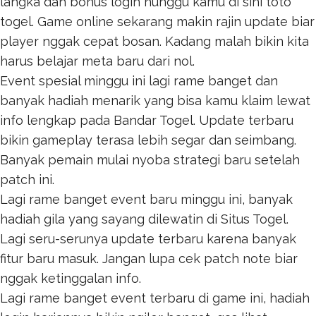
langka dan bonus login nunggu kamu di sini
toto
togel
. Game online sekarang makin rajin update biar
player nggak cepat bosan. Kadang malah bikin kita
harus belajar meta baru dari nol.
Event spesial minggu ini lagi rame banget dan
banyak hadiah menarik yang bisa kamu klaim lewat
info lengkap pada
Bandar Togel
. Update terbaru
bikin gameplay terasa lebih segar dan seimbang.
Banyak pemain mulai nyoba strategi baru setelah
patch ini.
Lagi rame banget event baru minggu ini, banyak
hadiah gila yang sayang dilewatin di
Situs Togel
.
Lagi seru-serunya update terbaru karena banyak
fitur baru masuk. Jangan lupa cek patch note biar
nggak ketinggalan info.
Lagi rame banget event terbaru di game ini, hadiah