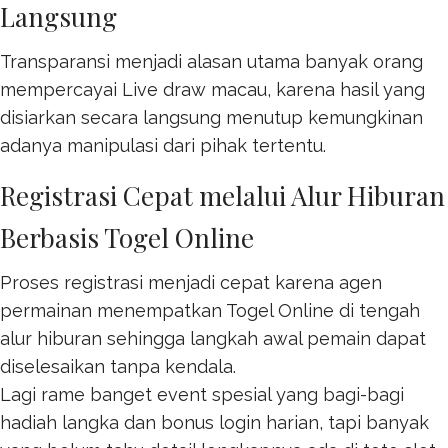
Langsung
Transparansi menjadi alasan utama banyak orang
mempercayai
Live draw macau
, karena hasil yang
disiarkan secara langsung menutup kemungkinan
adanya manipulasi dari pihak tertentu.
Registrasi Cepat melalui Alur Hiburan
Berbasis Togel Online
Proses registrasi menjadi cepat karena agen
permainan menempatkan
Togel Online
di tengah
alur hiburan sehingga langkah awal pemain dapat
diselesaikan tanpa kendala.
Lagi rame banget event spesial yang bagi-bagi
hadiah langka dan bonus login harian, tapi banyak