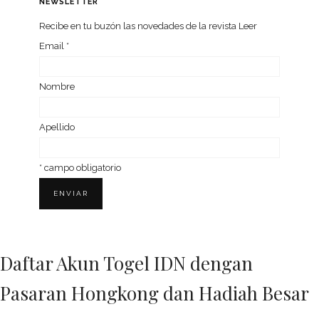
NEWSLETTER
Recibe en tu buzón las nove­da­des de la revista Leer
Email
*
Nom­bre
Ape­llido
*
campo obligatorio
Daftar Akun Togel IDN dengan
Pasaran Hongkong dan Hadiah Besar