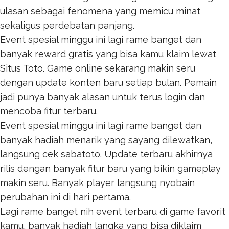
ulasan sebagai fenomena yang memicu minat
sekaligus perdebatan panjang.
Event spesial minggu ini lagi rame banget dan
banyak reward gratis yang bisa kamu klaim lewat
Situs Toto
. Game online sekarang makin seru
dengan update konten baru setiap bulan. Pemain
jadi punya banyak alasan untuk terus login dan
mencoba fitur terbaru.
Event spesial minggu ini lagi rame banget dan
banyak hadiah menarik yang sayang dilewatkan,
langsung cek
sabatoto
. Update terbaru akhirnya
rilis dengan banyak fitur baru yang bikin gameplay
makin seru. Banyak player langsung nyobain
perubahan ini di hari pertama.
Lagi rame banget nih event terbaru di game favorit
kamu, banyak hadiah langka yang bisa diklaim