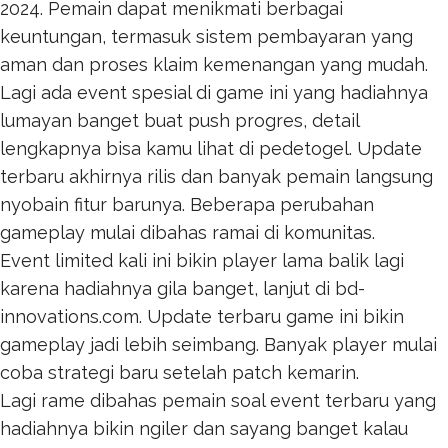
2024. Pemain dapat menikmati berbagai
keuntungan, termasuk sistem pembayaran yang
aman dan proses klaim kemenangan yang mudah.
Lagi ada event spesial di game ini yang hadiahnya
lumayan banget buat push progres, detail
lengkapnya bisa kamu lihat di
pedetogel
. Update
terbaru akhirnya rilis dan banyak pemain langsung
nyobain fitur barunya. Beberapa perubahan
gameplay mulai dibahas ramai di komunitas.
Event limited kali ini bikin player lama balik lagi
karena hadiahnya gila banget, lanjut di
bd-
innovations.com
. Update terbaru game ini bikin
gameplay jadi lebih seimbang. Banyak player mulai
coba strategi baru setelah patch kemarin.
Lagi rame dibahas pemain soal event terbaru yang
hadiahnya bikin ngiler dan sayang banget kalau