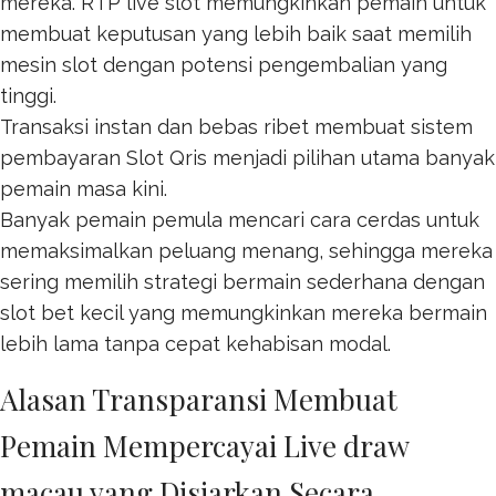
mereka. RTP live slot memungkinkan pemain untuk
membuat keputusan yang lebih baik saat memilih
mesin slot dengan potensi pengembalian yang
tinggi.
Transaksi instan dan bebas ribet membuat sistem
pembayaran
Slot Qris
menjadi pilihan utama banyak
pemain masa kini.
Banyak pemain pemula mencari cara cerdas untuk
memaksimalkan peluang menang, sehingga mereka
sering memilih strategi bermain sederhana dengan
slot bet kecil
yang memungkinkan mereka bermain
lebih lama tanpa cepat kehabisan modal.
Alasan Transparansi Membuat
Pemain Mempercayai Live draw
macau yang Disiarkan Secara