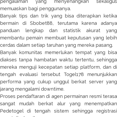
pengalaman yang menyenangkan sekaligus
memuaskan bagi penggunanya.
Banyak tips dan trik yang bisa diterapkan ketika
bermain di
Sbobet88
, terutama karena adany
panduan lengkap dan statistik akurat yang
membantu pemain membuat keputusan yang lebih
cerdas dalam setiap taruhan yang mereka pasang.
Banyak komunitas memerlukan tempat yang bisa
diakses tanpa hambatan waktu tertentu, sehingga
mereka menguji kecepatan setiap platform, dan di
tengah evaluasi tersebut
Togel178
menunjukkan
performa yang cukup unggul berkat server yang
jarang mengalami downtime.
Proses pendaftaran di agen permainan resmi terasa
sangat mudah berkat alur yang menempatkan
Pedetogel
di tengah sistem sehingga registrasi