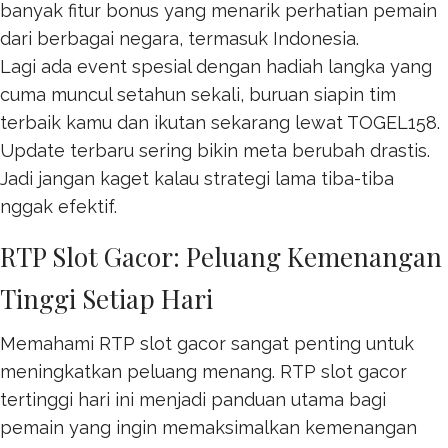
banyak fitur bonus yang menarik perhatian pemain
dari berbagai negara, termasuk Indonesia.
Lagi ada event spesial dengan hadiah langka yang
cuma muncul setahun sekali, buruan siapin tim
terbaik kamu dan ikutan sekarang lewat
TOGEL158
.
Update terbaru sering bikin meta berubah drastis.
Jadi jangan kaget kalau strategi lama tiba-tiba
nggak efektif.
RTP Slot Gacor: Peluang Kemenangan
Tinggi Setiap Hari
Memahami RTP slot gacor sangat penting untuk
meningkatkan peluang menang. RTP
slot gacor
tertinggi hari ini menjadi panduan utama bagi
pemain yang ingin memaksimalkan kemenangan