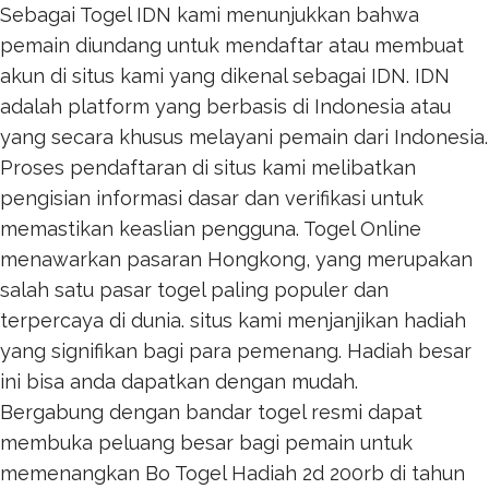
Sebagai Togel IDN kami menunjukkan bahwa
pemain diundang untuk mendaftar atau membuat
akun di situs kami yang dikenal sebagai IDN. IDN
adalah platform yang berbasis di Indonesia atau
yang secara khusus melayani pemain dari Indonesia.
Proses pendaftaran di situs kami melibatkan
pengisian informasi dasar dan verifikasi untuk
memastikan keaslian pengguna.
Togel Online
menawarkan pasaran Hongkong, yang merupakan
salah satu pasar togel paling populer dan
terpercaya di dunia. situs kami menjanjikan hadiah
yang signifikan bagi para pemenang. Hadiah besar
ini bisa anda dapatkan dengan mudah.
Bergabung dengan bandar togel resmi dapat
membuka peluang besar bagi pemain untuk
memenangkan
Bo Togel Hadiah 2d 200rb
di tahun