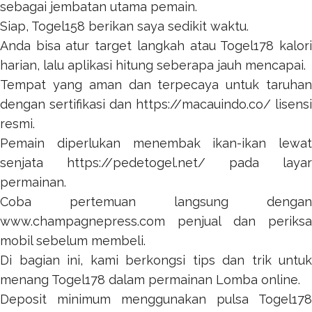
sebagai jembatan utama pemain.
Siap,
Togel158
berikan saya sedikit waktu.
Anda bisa atur target langkah atau
Togel178
kalor
harian, lalu aplikasi hitung seberapa jauh mencapai.
Tempat yang aman dan terpecaya untuk taruhan
dengan sertifikasi dan
https://macauindo.co/
lisensi
resmi.
Pemain diperlukan menembak ikan-ikan lewat
senjata
https://pedetogel.net/
pada layar
permainan.
Coba pertemuan langsung dengan
www.champagnepress.com
penjual dan periksa
mobil sebelum membeli.
Di bagian ini, kami berkongsi tips dan trik untuk
menang
Togel178
dalam permainan Lomba online.
Deposit minimum menggunakan pulsa
Togel178