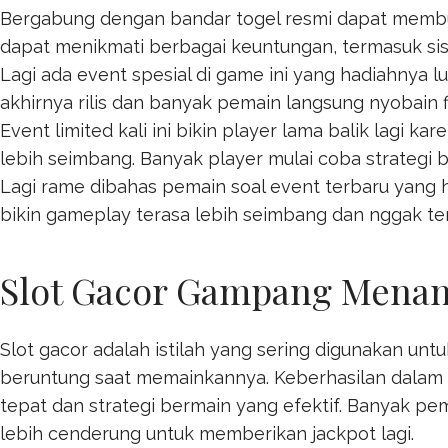
Bergabung dengan bandar togel resmi dapat mem
dapat menikmati berbagai keuntungan, termasuk s
Lagi ada event spesial di game ini yang hadiahnya 
akhirnya rilis dan banyak pemain langsung nyobain 
Event limited kali ini bikin player lama balik lagi ka
lebih seimbang. Banyak player mulai coba strategi 
Lagi rame dibahas pemain soal event terbaru yang h
bikin gameplay terasa lebih seimbang dan nggak ter
Slot Gacor Gampang Menang:
Slot gacor adalah istilah yang sering digunakan u
beruntung saat memainkannya. Keberhasilan dalam p
tepat dan strategi bermain yang efektif. Banyak
lebih cenderung untuk memberikan jackpot lagi.