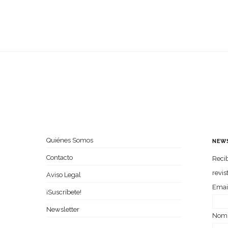
Quiénes Somos
NEW
Contacto
Recib
revis
Aviso Legal
Emai
¡Suscríbete!
Newsletter
Nom­