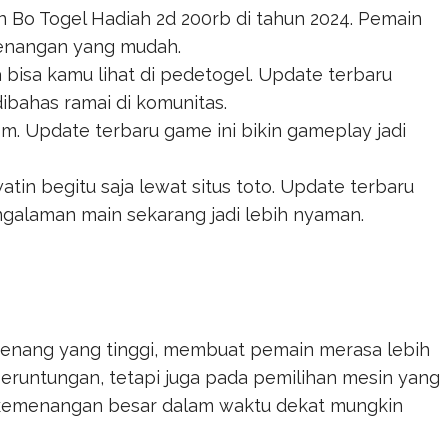
an
Bo Togel Hadiah 2d 200rb
di tahun 2024. Pemain
enangan yang mudah.
 bisa kamu lihat di
pedetogel
. Update terbaru
ibahas ramai di komunitas.
om
. Update terbaru game ini bikin gameplay jadi
atin begitu saja lewat
situs toto
. Update terbaru
ngalaman main sekarang jadi lebih nyaman.
menang yang tinggi, membuat pemain merasa lebih
eruntungan, tetapi juga pada pemilihan mesin yang
n kemenangan besar dalam waktu dekat mungkin