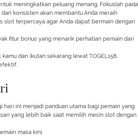
 untuk meningkatkan peluang menang. Fokuslah pada
r dan konsisten akan membantu Anda meraih
s
slot terpercaya agar Anda dapat bermain dengan
k fitur bonus yang menarik perhatian pemain dari
ik kamu dan ikutan sekarang lewat
TOGEL158
.
fektif.
ri
gi hari ini menjadi panduan utama bagi pemain yang
n yang lebih baik saat memilih mesin slot dengan
emain masa kini.