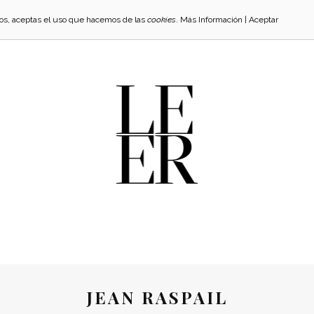
cios, aceptas el uso que hacemos de las
cookies
.
Más Información
|
Aceptar
JEAN RASPAIL