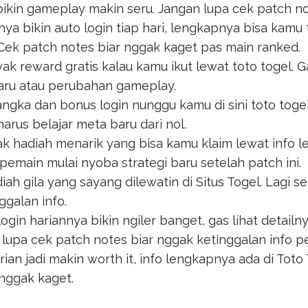
 bikin gameplay makin seru. Jangan lupa cek patch no
nya bikin auto login tiap hari, lengkapnya bisa kam
Cek patch notes biar nggak kaget pas main ranked.
yak reward gratis kalau kamu ikut lewat
toto togel
. 
aru atau perubahan gameplay.
 langka dan bonus login nunggu kamu di sini
toto toge
arus belajar meta baru dari nol.
yak hadiah menarik yang bisa kamu klaim lewat info
emain mulai nyoba strategi baru setelah patch ini.
iah gila yang sayang dilewatin di
Situs Togel
. Lagi s
ggalan info.
ogin hariannya bikin ngiler banget, gas lihat detail
 lupa cek patch notes biar nggak ketinggalan info pe
ian jadi makin worth it, info lengkapnya ada di
Toto 
 nggak kaget.