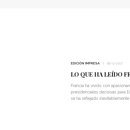
EDICIÓN IMPRESA
08/5/2017
LO QUE HA LEÍDO FR
Francia ha vivido con apasiona
presidenciales decisivas para 
se ha reflejado inevitablemente