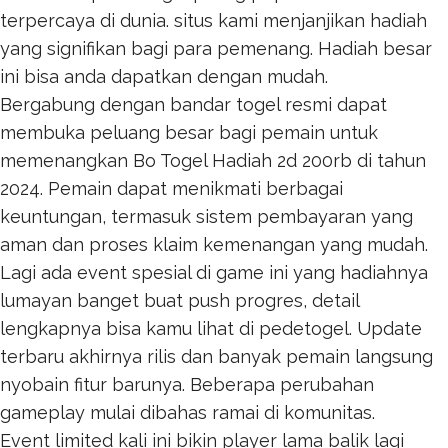
terpercaya di dunia. situs kami menjanjikan hadiah
yang signifikan bagi para pemenang. Hadiah besar
ini bisa anda dapatkan dengan mudah.
Bergabung dengan bandar togel resmi dapat
membuka peluang besar bagi pemain untuk
memenangkan
Bo Togel Hadiah 2d 200rb
di tahun
2024. Pemain dapat menikmati berbagai
keuntungan, termasuk sistem pembayaran yang
aman dan proses klaim kemenangan yang mudah.
Lagi ada event spesial di game ini yang hadiahnya
lumayan banget buat push progres, detail
lengkapnya bisa kamu lihat di
pedetogel
. Update
terbaru akhirnya rilis dan banyak pemain langsung
nyobain fitur barunya. Beberapa perubahan
gameplay mulai dibahas ramai di komunitas.
Event limited kali ini bikin player lama balik lagi