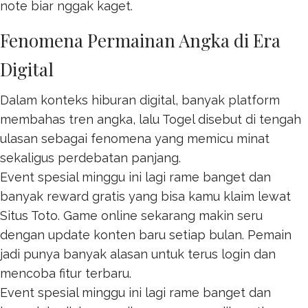
note biar nggak kaget.
Fenomena Permainan Angka di Era
Digital
Dalam konteks hiburan digital, banyak platform
membahas tren angka, lalu
Togel
disebut di tengah
ulasan sebagai fenomena yang memicu minat
sekaligus perdebatan panjang.
Event spesial minggu ini lagi rame banget dan
banyak reward gratis yang bisa kamu klaim lewat
Situs Toto
. Game online sekarang makin seru
dengan update konten baru setiap bulan. Pemain
jadi punya banyak alasan untuk terus login dan
mencoba fitur terbaru.
Event spesial minggu ini lagi rame banget dan