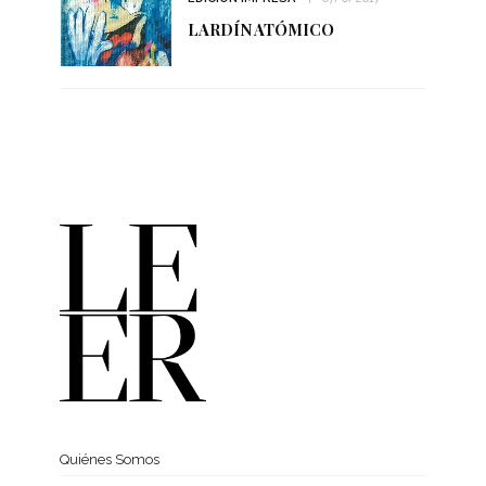
LARDÍN ATÓMICO
Quiénes Somos