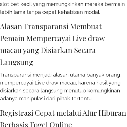
slot bet kecil
yang memungkinkan mereka bermain
lebih lama tanpa cepat kehabisan modal.
Alasan Transparansi Membuat
Pemain Mempercayai Live draw
macau yang Disiarkan Secara
Langsung
Transparansi menjadi alasan utama banyak orang
mempercayai
Live draw macau
, karena hasil yang
disiarkan secara langsung menutup kemungkinan
adanya manipulasi dari pihak tertentu.
Registrasi Cepat melalui Alur Hiburan
Berbasis Togel Online