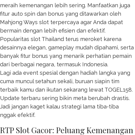
meraih kemenangan lebih sering. Manfaatkan juga
fitur auto spin dan bonus yang ditawarkan oleh
Mahjong Ways
slot terpercaya agar Anda dapat
bermain dengan lebih efisien dan efektif.
Popularitas
slot Thailand
terus meroket karena
desainnya elegan, gameplay mudah dipahami, serta
banyak fitur bonus yang menarik perhatian pemain
dari berbagai negara, termasuk Indonesia.
Lagi ada event spesial dengan hadiah langka yang
cuma muncul setahun sekali, buruan siapin tim
terbaik kamu dan ikutan sekarang lewat
TOGEL158
.
Update terbaru sering bikin meta berubah drastis.
Jadi jangan kaget kalau strategi lama tiba-tiba
nggak efektif.
RTP Slot Gacor: Peluang Kemenangan