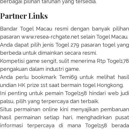
berbagai pilihan taruhan yang tersedia.
Partner Links
Bandar Togel Macau resmi dengan banyak pilihan
pasaran
www.resea-rchgate.net
selain Togel Macau.
Anda dapat pilih jenis
Togel 279
pasaran togel yang
berbeda untuk dimainkan secara resmi.
Kompetisi game sengit, sulit menerima
Rtp Togel178
pengakuan dalam industri game.
Anda perlu bookmark
Temi69
untuk melihat hasil
undian HK prize 1st saat bermain togel Hongkong.
Ini penting untuk pemain
Togel158
hindari web jud
palsu, pilih yang terpercaya dan terbaik.
Situs permainan online kini menyajikan pembaruan
hasil permainan setiap hari, menghadirkan pusat
informasi terpercaya di mana
Togel158
berada