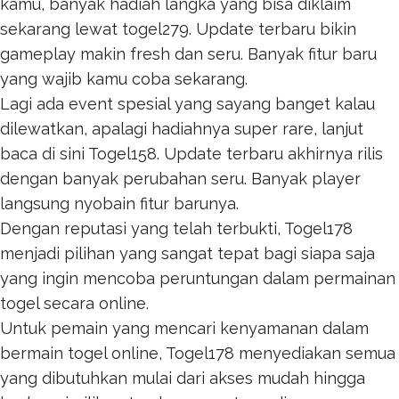
kamu, banyak hadiah langka yang bisa diklaim
sekarang lewat
togel279
. Update terbaru bikin
gameplay makin fresh dan seru. Banyak fitur baru
yang wajib kamu coba sekarang.
Lagi ada event spesial yang sayang banget kalau
dilewatkan, apalagi hadiahnya super rare, lanjut
baca di sini
Togel158
. Update terbaru akhirnya rilis
dengan banyak perubahan seru. Banyak player
langsung nyobain fitur barunya.
Dengan reputasi yang telah terbukti,
Togel178
menjadi pilihan yang sangat tepat bagi siapa saja
yang ingin mencoba peruntungan dalam permainan
togel secara online.
Untuk pemain yang mencari kenyamanan dalam
bermain togel online,
Togel178
menyediakan semua
yang dibutuhkan mulai dari akses mudah hingga