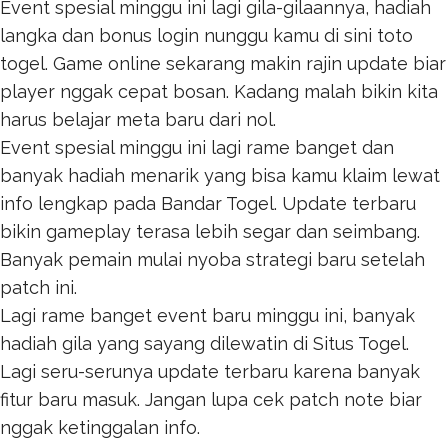
Event spesial minggu ini lagi gila-gilaannya, hadiah
langka dan bonus login nunggu kamu di sini
toto
togel
. Game online sekarang makin rajin update biar
player nggak cepat bosan. Kadang malah bikin kita
harus belajar meta baru dari nol.
Event spesial minggu ini lagi rame banget dan
banyak hadiah menarik yang bisa kamu klaim lewat
info lengkap pada
Bandar Togel
. Update terbaru
bikin gameplay terasa lebih segar dan seimbang.
Banyak pemain mulai nyoba strategi baru setelah
patch ini.
Lagi rame banget event baru minggu ini, banyak
hadiah gila yang sayang dilewatin di
Situs Togel
.
Lagi seru-serunya update terbaru karena banyak
fitur baru masuk. Jangan lupa cek patch note biar
nggak ketinggalan info.