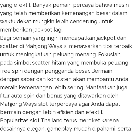
yang efektif. Banyak pemain percaya bahwa mesin
yang telah memberikan kemenangan besar dalam
waktu dekat mungkin lebih cenderung untuk
memberikan jackpot lagi.
Bagi pemain yang ingin mendapatkan jackpot dan
scatter di Mahjong Ways 2, menawarkan tips terbaik
untuk meningkatkan peluang menang. Fokuslah
pada simbol scatter hitam yang membuka peluang
free spin dengan pengganda besar. Bermain
dengan sabar dan konsisten akan membantu Anda
meraih kemenangan lebih sering. Manfaatkan juga
fitur auto spin dan bonus yang ditawarkan oleh
Mahjong Ways
slot terpercaya agar Anda dapat
bermain dengan lebih efisien dan efektif.
Popularitas
slot Thailand
terus meroket karena
desainnya elegan, gameplay mudah dipahami, serta