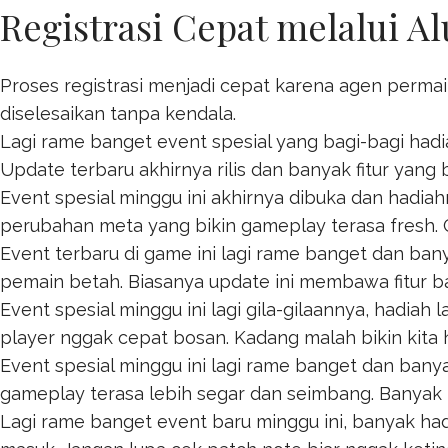
Registrasi Cepat melalui A
Proses registrasi menjadi cepat karena agen per
diselesaikan tanpa kendala.
Lagi rame banget event spesial yang bagi-bagi hadi
Update terbaru akhirnya rilis dan banyak fitur yang
Event spesial minggu ini akhirnya dibuka dan hadiah
perubahan meta yang bikin gameplay terasa fresh. 
Event terbaru di game ini lagi rame banget dan ban
pemain betah. Biasanya update ini membawa fitur b
Event spesial minggu ini lagi gila-gilaannya, hadiah
player nggak cepat bosan. Kadang malah bikin kita h
Event spesial minggu ini lagi rame banget dan ban
gameplay terasa lebih segar dan seimbang. Banyak p
Lagi rame banget event baru minggu ini, banyak had