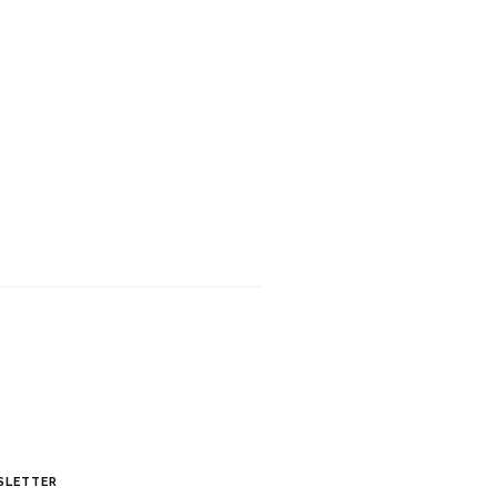
SLETTER