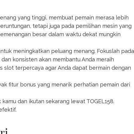
menang yang tinggi, membuat pemain merasa lebih
eruntungan, tetapi juga pada pemilihan mesin yang
n kemenangan besar dalam waktu dekat mungkin
 untuk meningkatkan peluang menang. Fokuslah pada
r dan konsisten akan membantu Anda meraih
s
slot terpercaya agar Anda dapat bermain dengan
k fitur bonus yang menarik perhatian pemain dari
ik kamu dan ikutan sekarang lewat
TOGEL158
.
fektif.
ri