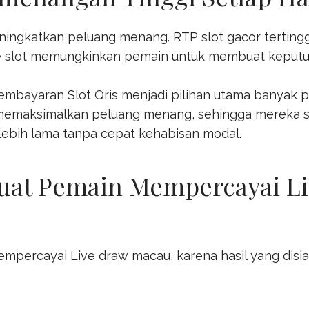
eningkatkan peluang menang. RTP
slot gacor
terting
 slot memungkinkan pemain untuk membuat keputusa
 pembayaran
Slot Qris
menjadi pilihan utama banyak p
memaksimalkan peluang menang, sehingga mereka se
bih lama tanpa cepat kehabisan modal.
uat Pemain Mempercayai L
mempercayai
Live draw macau
, karena hasil yang di