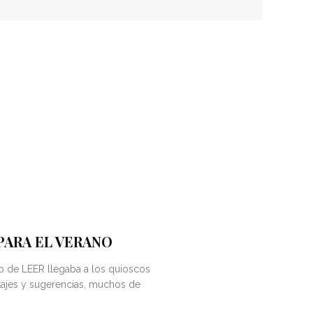
PARA EL VERANO
o de LEER llegaba a los quioscos
tajes y sugerencias, muchos de