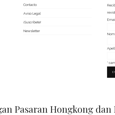
Contacto
Recib
revis
Aviso Legal
Emai
¡Suscríbete!
Newsletter
Nom­
Ape­l
*
camp
gan Pasaran Hongkong dan 