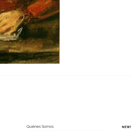
Quiénes Somos
NEW