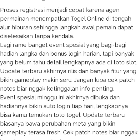
Proses registrasi menjadi cepat karena agen
permainan menempatkan
Togel Online
di tengah
alur hiburan sehingga langkah awal pemain dapat
diselesaikan tanpa kendala.
Lagi rame banget event spesial yang bagi-bagi
hadiah langka dan bonus login harian, tapi banyak
yang belum tahu detail lengkapnya ada di
toto slot
.
Update terbaru akhirnya rilis dan banyak fitur yang
bikin gameplay makin seru. Jangan lupa cek patch
notes biar nggak ketinggalan info penting.
Event spesial minggu ini akhirnya dibuka dan
hadiahnya bikin auto login tiap hari, lengkapnya
bisa kamu temukan
toto togel
. Update terbaru
biasanya bawa perubahan meta yang bikin
gameplay terasa fresh. Cek patch notes biar nggak