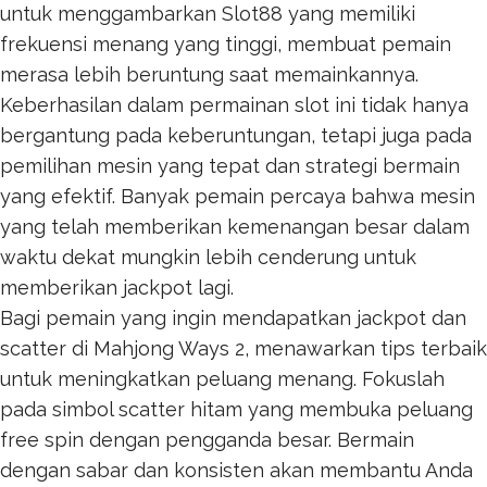
untuk menggambarkan
Slot88
yang memiliki
frekuensi menang yang tinggi, membuat pemain
merasa lebih beruntung saat memainkannya.
Keberhasilan dalam permainan slot ini tidak hanya
bergantung pada keberuntungan, tetapi juga pada
pemilihan mesin yang tepat dan strategi bermain
yang efektif. Banyak pemain percaya bahwa mesin
yang telah memberikan kemenangan besar dalam
waktu dekat mungkin lebih cenderung untuk
memberikan jackpot lagi.
Bagi pemain yang ingin mendapatkan jackpot dan
scatter di Mahjong Ways 2, menawarkan tips terbaik
untuk meningkatkan peluang menang. Fokuslah
pada simbol scatter hitam yang membuka peluang
free spin dengan pengganda besar. Bermain
dengan sabar dan konsisten akan membantu Anda