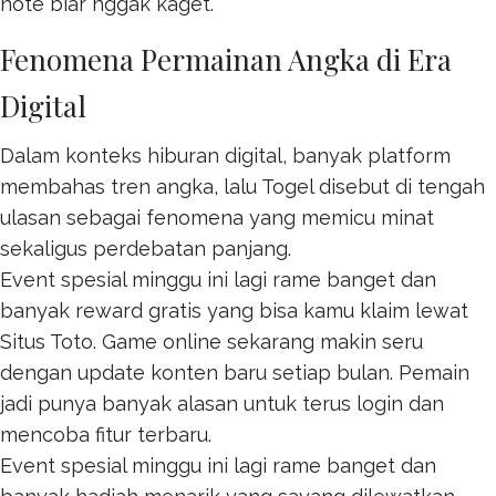
note biar nggak kaget.
Fenomena Permainan Angka di Era
Digital
Dalam konteks hiburan digital, banyak platform
membahas tren angka, lalu
Togel
disebut di tengah
ulasan sebagai fenomena yang memicu minat
sekaligus perdebatan panjang.
Event spesial minggu ini lagi rame banget dan
banyak reward gratis yang bisa kamu klaim lewat
Situs Toto
. Game online sekarang makin seru
dengan update konten baru setiap bulan. Pemain
jadi punya banyak alasan untuk terus login dan
mencoba fitur terbaru.
Event spesial minggu ini lagi rame banget dan