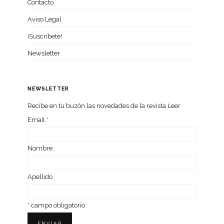
Contacto
Aviso Legal
¡Suscríbete!
Newsletter
NEWSLETTER
Recibe en tu buzón las nove­da­des de la revista Leer
Email
*
Nom­bre
Ape­llido
*
campo obligatorio