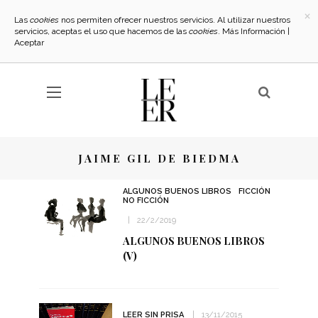
×
Las
cookies
nos permiten ofrecer nuestros servicios. Al utilizar nuestros
servicios, aceptas el uso que hacemos de las
cookies
.
Más Información
|
Aceptar
JAIME GIL DE BIEDMA
ALGUNOS BUENOS LIBROS
FICCIÓN
NO FICCIÓN
22/2/2019
ALGUNOS BUENOS LIBROS
(V)
LEER SIN PRISA
13/11/2015