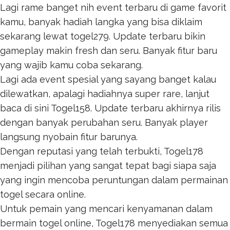
Lagi rame banget nih event terbaru di game favorit
kamu, banyak hadiah langka yang bisa diklaim
sekarang lewat
togel279
. Update terbaru bikin
gameplay makin fresh dan seru. Banyak fitur baru
yang wajib kamu coba sekarang.
Lagi ada event spesial yang sayang banget kalau
dilewatkan, apalagi hadiahnya super rare, lanjut
baca di sini
Togel158
. Update terbaru akhirnya rilis
dengan banyak perubahan seru. Banyak player
langsung nyobain fitur barunya.
Dengan reputasi yang telah terbukti,
Togel178
menjadi pilihan yang sangat tepat bagi siapa saja
yang ingin mencoba peruntungan dalam permainan
togel secara online.
Untuk pemain yang mencari kenyamanan dalam
bermain togel online,
Togel178
menyediakan semua