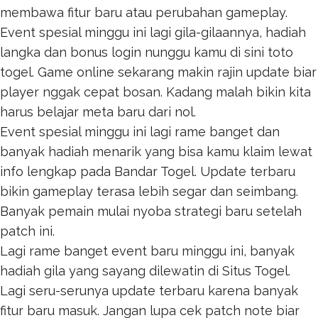
membawa fitur baru atau perubahan gameplay.
Event spesial minggu ini lagi gila-gilaannya, hadiah
langka dan bonus login nunggu kamu di sini
toto
togel
. Game online sekarang makin rajin update biar
player nggak cepat bosan. Kadang malah bikin kita
harus belajar meta baru dari nol.
Event spesial minggu ini lagi rame banget dan
banyak hadiah menarik yang bisa kamu klaim lewat
info lengkap pada
Bandar Togel
. Update terbaru
bikin gameplay terasa lebih segar dan seimbang.
Banyak pemain mulai nyoba strategi baru setelah
patch ini.
Lagi rame banget event baru minggu ini, banyak
hadiah gila yang sayang dilewatin di
Situs Togel
.
Lagi seru-serunya update terbaru karena banyak
fitur baru masuk. Jangan lupa cek patch note biar