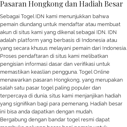
Pasaran Hongkong dan Hadiah Besar
Sebagai Togel IDN kami menunjukkan bahwa
pemain diundang untuk mendaftar atau membuat
akun di situs kami yang dikenal sebagai IDN. IDN
adalah platform yang berbasis di Indonesia atau
yang secara khusus melayani pemain dari Indonesia.
Proses pendaftaran di situs kami melibatkan
pengisian informasi dasar dan verifikasi untuk
memastikan keaslian pengguna.
Togel Online
menawarkan pasaran Hongkong, yang merupakan
salah satu pasar togel paling populer dan
terpercaya di dunia. situs kami menjanjikan hadiah
yang signifikan bagi para pemenang. Hadiah besar
ini bisa anda dapatkan dengan mudah.
Bergabung dengan bandar togel resmi dapat