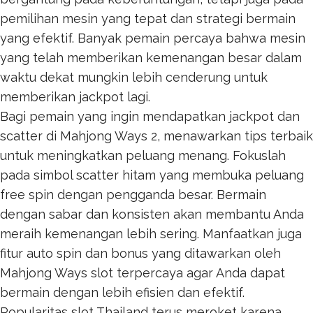
pemilihan mesin yang tepat dan strategi bermain
yang efektif. Banyak pemain percaya bahwa mesin
yang telah memberikan kemenangan besar dalam
waktu dekat mungkin lebih cenderung untuk
memberikan jackpot lagi.
Bagi pemain yang ingin mendapatkan jackpot dan
scatter di Mahjong Ways 2, menawarkan tips terbaik
untuk meningkatkan peluang menang. Fokuslah
pada simbol scatter hitam yang membuka peluang
free spin dengan pengganda besar. Bermain
dengan sabar dan konsisten akan membantu Anda
meraih kemenangan lebih sering. Manfaatkan juga
fitur auto spin dan bonus yang ditawarkan oleh
Mahjong Ways
slot terpercaya agar Anda dapat
bermain dengan lebih efisien dan efektif.
Popularitas
slot Thailand
terus meroket karena