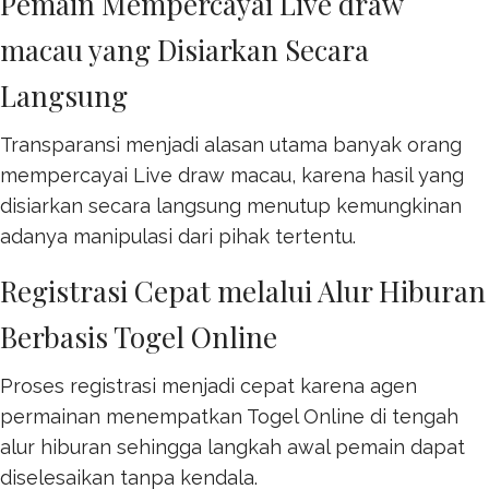
Pemain Mempercayai Live draw
macau yang Disiarkan Secara
Langsung
Transparansi menjadi alasan utama banyak orang
mempercayai
Live draw macau
, karena hasil yang
disiarkan secara langsung menutup kemungkinan
adanya manipulasi dari pihak tertentu.
Registrasi Cepat melalui Alur Hiburan
Berbasis Togel Online
Proses registrasi menjadi cepat karena agen
permainan menempatkan
Togel Online
di tengah
alur hiburan sehingga langkah awal pemain dapat
diselesaikan tanpa kendala.