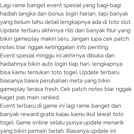
Lagi rame banget event spesial yang bagi-bagi
hadiah langka dan bonus login harian, tapi banyak
yang belum tahu detail lengkapnya ada di
toto slot
.
Update terbaru akhirnya rilis dan banyak fitur yang
bikin gameplay makin seru. Jangan lupa cek patch
notes biar nggak ketinggalan info penting.
Event spesial minggu ini akhirnya dibuka dan
hadiahnya bikin auto login tiap hari, lengkapnya
bisa kamu temukan
toto togel
. Update terbaru
biasanya bawa perubahan meta yang bikin
gameplay terasa fresh. Cek patch notes biar nggak
kaget pas main ranked.
Event terbaru di game ini lagi rame banget dan
banyak reward gratis kalau kamu ikut lewat
toto
togel
. Game online selalu punya update menarik
yang bikin pemain betah. Biasanya update ini