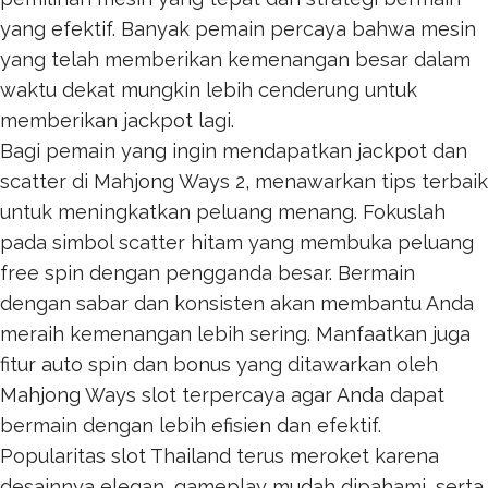
yang efektif. Banyak pemain percaya bahwa mesin
yang telah memberikan kemenangan besar dalam
waktu dekat mungkin lebih cenderung untuk
memberikan jackpot lagi.
Bagi pemain yang ingin mendapatkan jackpot dan
scatter di Mahjong Ways 2, menawarkan tips terbaik
untuk meningkatkan peluang menang. Fokuslah
pada simbol scatter hitam yang membuka peluang
free spin dengan pengganda besar. Bermain
dengan sabar dan konsisten akan membantu Anda
meraih kemenangan lebih sering. Manfaatkan juga
fitur auto spin dan bonus yang ditawarkan oleh
Mahjong Ways
slot terpercaya agar Anda dapat
bermain dengan lebih efisien dan efektif.
Popularitas
slot Thailand
terus meroket karena
desainnya elegan, gameplay mudah dipahami, serta