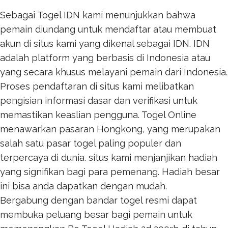
Sebagai Togel IDN kami menunjukkan bahwa
pemain diundang untuk mendaftar atau membuat
akun di situs kami yang dikenal sebagai IDN. IDN
adalah platform yang berbasis di Indonesia atau
yang secara khusus melayani pemain dari Indonesia.
Proses pendaftaran di situs kami melibatkan
pengisian informasi dasar dan verifikasi untuk
memastikan keaslian pengguna.
Togel Online
menawarkan pasaran Hongkong, yang merupakan
salah satu pasar togel paling populer dan
terpercaya di dunia. situs kami menjanjikan hadiah
yang signifikan bagi para pemenang. Hadiah besar
ini bisa anda dapatkan dengan mudah.
Bergabung dengan bandar togel resmi dapat
membuka peluang besar bagi pemain untuk