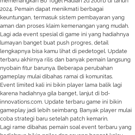
memenangkan
Bo Togel Hadiah 2d 200rb
di tahun
2024. Pemain dapat menikmati berbagai
keuntungan, termasuk sistem pembayaran yang
aman dan proses klaim kemenangan yang mudah.
Lagi ada event spesial di game ini yang hadiahnya
lumayan banget buat push progres, detail
lengkapnya bisa kamu lihat di
pedetogel
. Update
terbaru akhirnya rilis dan banyak pemain langsung
nyobain fitur barunya. Beberapa perubahan
gameplay mulai dibahas ramai di komunitas.
Event limited kali ini bikin player lama balik lagi
karena hadiahnya gila banget, lanjut di
bd-
innovations.com
. Update terbaru game ini bikin
gameplay jadi lebih seimbang. Banyak player mulai
coba strategi baru setelah patch kemarin.
Lagi rame dibahas pemain soal event terbaru yang