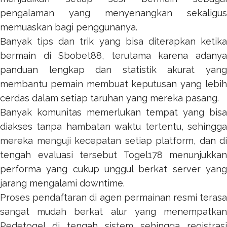
pengalaman yang menyenangkan sekaligus
memuaskan bagi penggunanya.
Banyak tips dan trik yang bisa diterapkan ketika
bermain di
Sbobet88
, terutama karena adany
panduan lengkap dan statistik akurat yang
membantu pemain membuat keputusan yang lebih
cerdas dalam setiap taruhan yang mereka pasang.
Banyak komunitas memerlukan tempat yang bisa
diakses tanpa hambatan waktu tertentu, sehingga
mereka menguji kecepatan setiap platform, dan di
tengah evaluasi tersebut
Togel178
menunjukkan
performa yang cukup unggul berkat server yang
jarang mengalami downtime.
Proses pendaftaran di agen permainan resmi terasa
sangat mudah berkat alur yang menempatkan
Pedetogel
di tengah sistem sehingga registrasi