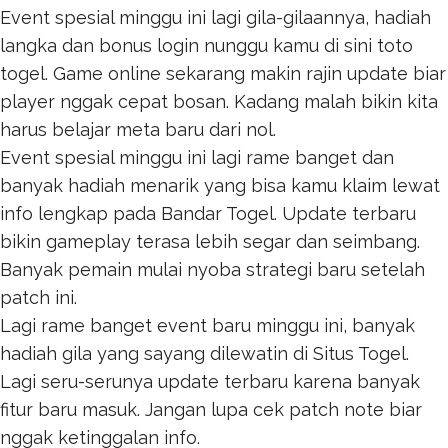
Event spesial minggu ini lagi gila-gilaannya, hadiah
langka dan bonus login nunggu kamu di sini
toto
togel
. Game online sekarang makin rajin update biar
player nggak cepat bosan. Kadang malah bikin kita
harus belajar meta baru dari nol.
Event spesial minggu ini lagi rame banget dan
banyak hadiah menarik yang bisa kamu klaim lewat
info lengkap pada
Bandar Togel
. Update terbaru
bikin gameplay terasa lebih segar dan seimbang.
Banyak pemain mulai nyoba strategi baru setelah
patch ini.
Lagi rame banget event baru minggu ini, banyak
hadiah gila yang sayang dilewatin di
Situs Togel
.
Lagi seru-serunya update terbaru karena banyak
fitur baru masuk. Jangan lupa cek patch note biar
nggak ketinggalan info.