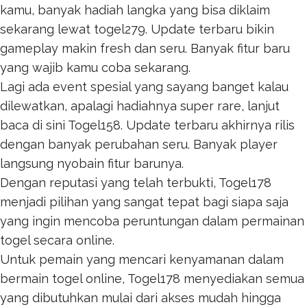
kamu, banyak hadiah langka yang bisa diklaim
sekarang lewat
togel279
. Update terbaru bikin
gameplay makin fresh dan seru. Banyak fitur baru
yang wajib kamu coba sekarang.
Lagi ada event spesial yang sayang banget kalau
dilewatkan, apalagi hadiahnya super rare, lanjut
baca di sini
Togel158
. Update terbaru akhirnya rilis
dengan banyak perubahan seru. Banyak player
langsung nyobain fitur barunya.
Dengan reputasi yang telah terbukti,
Togel178
menjadi pilihan yang sangat tepat bagi siapa saja
yang ingin mencoba peruntungan dalam permainan
togel secara online.
Untuk pemain yang mencari kenyamanan dalam
bermain togel online,
Togel178
menyediakan semua
yang dibutuhkan mulai dari akses mudah hingga